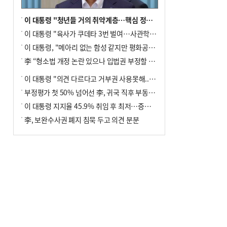
이 대통령 "청년들 거의 취약계층…핵심 정책 재편""
이 대통령 "육사가 쿠데타 3번 벌여…사관학교 통합 신속히 추진"
이 대통령, "메아리 없는 함성 같지만 평화공존책 계속해야"
李 “형소법 개정 논란 있으나 입법권 부정할 만큼은 아냐”(종합)
이 대통령 "의견 다르다고 거부권 사용못해.. 입법권 부정할 상황이라 보기 어려워"
부정평가 첫 50% 넘어선 李, 귀국 직후 부동산·증시 점검(종합)
이 대통령 지지율 45.9% 취임 후 최저…증시 폭락·연임 개헌 논란 영향
李, 보완수사권 폐지 침묵 두고 의견 분분