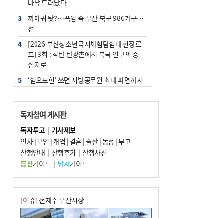
바닥 드러났다
3
까마귀 탓?…폭염 속 부산 북구 986가구 정
전
4
[2026 부산청소년극지체험탐험대 현장르
포] 3회 : 석탄 탄광촌에서 북극 연구의 중
심지로
5
‘혐오표현’ 쓰면 지방공무원 최대 파면까지
중징계
6
[속보] 부산·김해·울주 ‘경계 단계’…전국
독자참여 게시판
48개 시군 가뭄
독자투고
|
기사제보
7
이임생, 홍명보 선임 독단적 결정 아냐…면
인사
|
모임
|
개업
|
결혼
|
출산
|
동정
|
부고
담 메모 제출
산행안내
|
산행후기
|
산행사진
8
부산·울산·경남 폭염 속 소나기·비…무더
등산
가이드
|
낚시
가이드
위는 지속
9
경찰가족 관련 사건 45건…그동안 파악조
차 안해
[이슈]
전재수 부산시장
10
홈플 사태에 2분기 대형마트 판매 9.4%