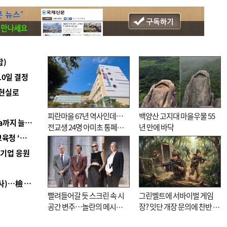
합)
10일 결정
 현실로
피란마을 67년 역사인데…
백양산 고지대 마을우물 55
■ 경남 농정 비전 ‘잘 사는 농촌’…스마트팜 1000㏊까지 늘린다
전교생 24명 아미초 통폐합
년 만에 바닥
■ 교육혁신선도지 공모 코앞인데…구·군 난색에 교육청 ‘쩔쩔’
기로
역기업 응원
■ 검사 신분 버리고 직급하향(10년 이하 저연차 검사)…檢 중수청행 기피
빨려들어갈 듯 스크린 속 시
그린벨트에 서바이벌 게임
공간 변주…놀란의 메시지
장? 잇단 개장 문의에 찬반 논
는 ‘전쟁 속죄’
쟁