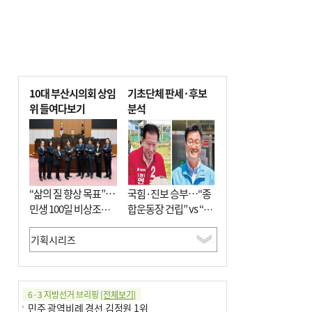
10대 부산시의회 상임
기초단체 판세·후보
위 들여다보기
분석
“삶의 질 향상 목표”…
국힘·진보 승부…“종
민생 100일 비상조치
합운동장 건립” vs “출
면밀 심사
근 공공버스 도입”
6·3 지방선거 브리핑
[전체보기]
민주 광역비례 경선 김정원 1위