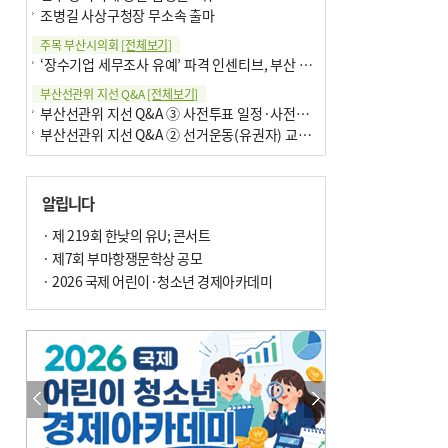
조병길 사상구청장 무소속 출마
주목 부산시의회
[전체보기]
‘장수기업 세무조사 유예’ 파격 인센티브, 부산 유출 막을까
부산선관위 지선 Q&A
[전체보기]
부산선관위 지선 Q&A ③ 사전투표 일정·사전투표함 보관
부산선관위 지선 Q&A ② 선거운동(유권자) 교육감투표용지
알립니다
· 제 219회 한낮의 유U; 콘서트
· 제7회 부마항쟁문학상 공모
· 2026 국제 어린이·청소년 경제아카데미