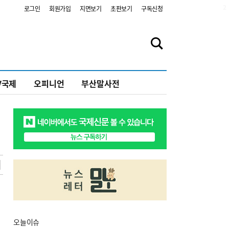
2
로그인
회원가입
지면보기
초판보기
구독신청
V국제
오피니언
부산말사전
오늘
이슈