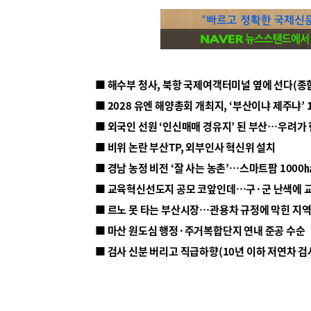
■ 해수부 청사, 북항 국제여객터미널 옆에 선다(종
■ 2028 유엔 해양총회 개최지, ‘부산이냐 제주냐’ 
■ 외국인 선원 ‘인신매매 경유지’ 된 부산…우려가
■ 비위 논란 부산TP, 외부인사 혁신위 설치
■ 르노 못 타는 부산시장…관용차 규정에 막힌 지
■ 마산 원도심 행정·주거복합단지 연내 준공 수순