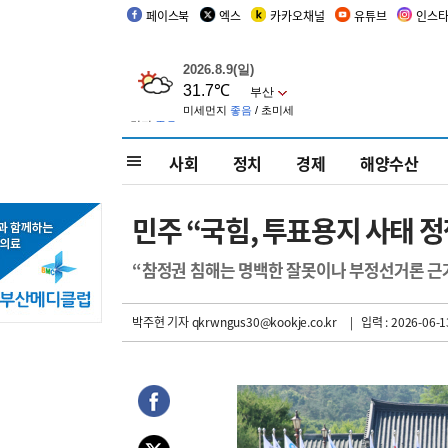
페이스북
엑스
카카오채널
유튜브
인스
사회
정치
경제
해양수산
민주 “국힘, 투표용지 사태 
“참정권 침해는 명백한 잘못이나 부정선거론 근거
박주현 기자
qkrwngus30@kookje.co.kr
| 입력 : 2026-06-1