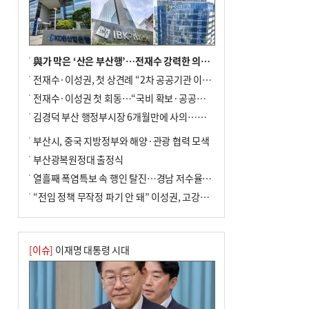
↓…백화점은 14.8%↑
與가 막은 ‘산은 부산행’…전재수 강력한 의지 표명 없인 공염불
전재수·이성권, 첫 상견례 “2차 공공기관 이전 초당 협력”(종합)
전재수·이성권 첫 회동…“국비 확보·공공기관 이전 협력”
김경덕 부산 행정부시장 6개월만에 사의…후임 인선 촉각
부산시, 중국 지방정부와 해양·관광 협력 모색
부산광복원정대 출정식
열흘째 폭염특보 속 행인 탈진…경남 저수율 평년의 절반
“전임 정책 무작정 파기 안 돼” 이성권, 고강도 ‘전재수 견제’ 예고
[이슈]
이재명 대통령 시대