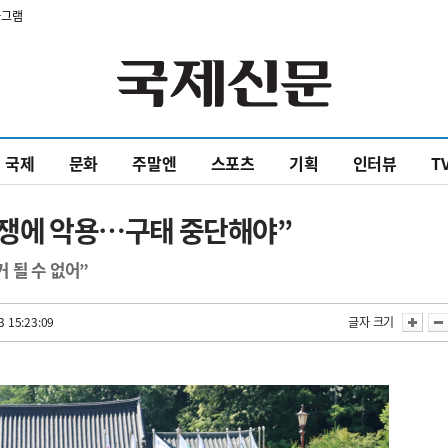
타그램
국제
문화
주말엔
스포츠
기획
인터뷰
T
정쟁에 악용…구태 중단해야”
 될 수 없어”
3 15:23:09
글자 크기