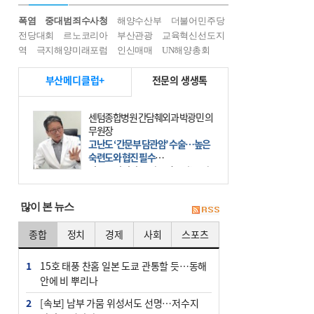
폭염
중대범죄수사청
해양수산부
더불어민주당
전당대회
르노코리아
부산관광
교육혁신선도지
역
극지해양미래포럼
인신매매
UN해양총회
부산메디클럽+
전문의 생생톡
센텀종합병원 간담췌외과 박광민 의
무원장
고난도 ‘간문부 담관암’ 수술…높은
숙련도와 협진 필수
간문부 담관암(클라츠킨 종양)은 좌
우 간에서 나오는, 담관(담즙 배출 경
로)이 합쳐지는 부위인 ‘간문부(肝門
많이 본 뉴스
部)’에 생기는 악성 종양이다. 간동맥
문맥 림프절 담
종합
정치
경제
사회
스포츠
1
15호 태풍 찬홈 일본 도쿄 관통할 듯…동해
안에 비 뿌리나
2
[속보] 남부 가뭄 위성서도 선명…저수지