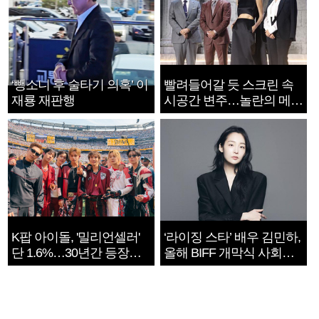
‘뺑소니 후 술타기 의혹’ 이
빨려들어갈 듯 스크린 속
재룡 재판행
시공간 변주…놀란의 메시
지는 ‘전쟁 속죄’
K팝 아이돌, '밀리언셀러'
‘라이징 스타’ 배우 김민하,
단 1.6%…30년간 등장
올해 BIFF 개막식 사회자
1182개팀 전수조사
확정