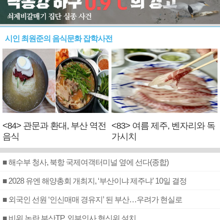
시인 최원준의 음식문화 잡학사전
<84> 관문과 환대, 부산 역전
<83> 여름 제주, 벤자리와 독
음식
가시치
■ 해수부 청사, 북항 국제여객터미널 옆에 선다(종합)
■ 2028 유엔 해양총회 개최지, ‘부산이냐 제주냐’ 10일 결정
■ 외국인 선원 ‘인신매매 경유지’ 된 부산…우려가 현실로
■ 비위 논란 부산TP, 외부인사 혁신위 설치