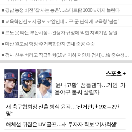
■ 경남 농정 비전 ‘잘 사는 농촌’…스마트팜 1000㏊까지 늘린다
■ 교육혁신선도지 공모 코앞인데…구·군 난색에 교육청 ‘쩔쩔’
■ 르노 못 타는 부산시장…관용차 규정에 막힌 지역기업 응원
■ 마산 원도심 행정·주거복합단지 연내 준공 수순
■ 검사 신분 버리고 직급하향(10년 이하 저연차 검사)…檢 중수청행 기피
스포츠 +
‘윤나고황’ 꿈틀댄다…거인 가
을야구 불씨 살릴까
새 축구협회장 선출 방식 윤곽…“선거인단 192→2만
명”
해체설 뒤집은 LIV 골프…새 투자자 확보 ‘기사회생’