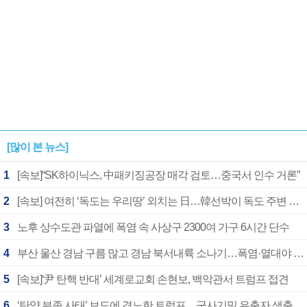
[많이 본 뉴스]
1
[속보]“SK하이닉스, 中패키징공장 매각 검토…중국서 인수 거론”
2
[속보] 여전히 ‘독도는 우리땅’ 외치는 日…韓선박이 독도 주변 해양조사 활동하자 반발
3
노후 상수도관 파열에 폭염 속 사상구 2300여 가구 6시간 단수
4
부산 울산 경남 구름 많고 경남 북서내륙 소나기…폭염·열대야 계속
5
[속보]‘尹 탄핵 반대’ 세계로교회 손현보, 백악관서 트럼프 접견
6
‘탄약 부족 사태’ 보도에 격노한 트럼프…군사기밀 유출자 색출 지시