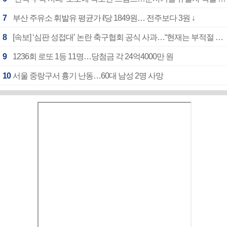
7
부산 주유소 휘발유 평균가 ℓ당 1849원… 전주보다 3원 ↓
8
[속보] ‘심판 성접대’ 논란 축구협회 공식 사과…“현재는 부적절 행위 없어”
9
1236회 로또 1등 11명…당첨금 각 24억4000만 원
10
서울 중랑구서 흉기 난동…60대 남성 2명 사망