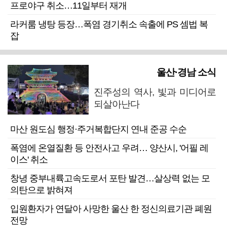
프로야구 취소…11일부터 재개
라커룸 냉탕 등장…폭염 경기취소 속출에 PS 셈법 복
잡
울산·경남 소식
진주성의 역사, 빛과 미디어로
되살아난다
마산 원도심 행정·주거복합단지 연내 준공 수순
폭염에 온열질환 등 안전사고 우려… 양산시, '어필 레
이스' 취소
창녕 중부내륙고속도로서 포탄 발견…살상력 없는 모
의탄으로 밝혀져
입원환자가 연달아 사망한 울산 한 정신의료기관 폐원
전망