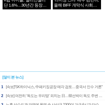
K팝 아이돌, '밀리언셀러'
‘라이징 스타’ 배우 김민하,
단 1.6%…30년간 등장
올해 BIFF 개막식 사회자
1182개팀 전수조사
확정
[많이 본 뉴스]
1
[속보]“SK하이닉스, 中패키징공장 매각 검토…중국서 인수 거론”
2
[속보] 여전히 ‘독도는 우리땅’ 외치는 日…韓선박이 독도 주변 해양조사 활동하자 반발
3
노후 상수도관 파열에 폭염 속 사상구 2300여 가구 6시간 단수