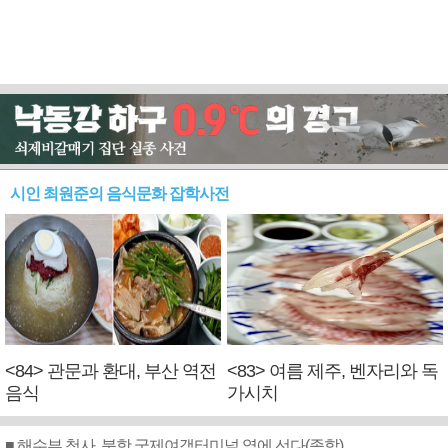
시인 최원준의 음식문화 잡학사전
<84> 관문과 환대, 부산 역전
<83> 여름 제주, 벤자리와 독
음식
가시치
■ 해수부 청사, 북항 국제여객터미널 옆에 선다(종합)