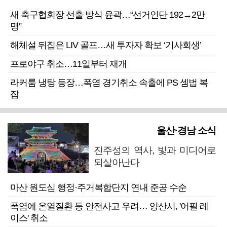
새 축구협회장 선출 방식 윤곽…“선거인단 192→2만
명”
해체설 뒤집은 LIV 골프…새 투자자 확보 ‘기사회생’
프로야구 취소…11일부터 재개
라커룸 냉탕 등장…폭염 경기취소 속출에 PS 셈법 복
잡
울산·경남 소식
진주성의 역사, 빛과 미디어로
되살아난다
마산 원도심 행정·주거복합단지 연내 준공 수순
폭염에 온열질환 등 안전사고 우려… 양산시, '어필 레
이스' 취소