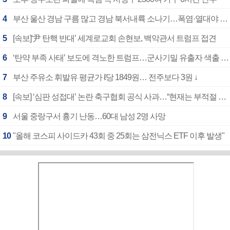
4
부산 울산 경남 구름 많고 경남 북서내륙 소나기…폭염·열대야 계속
5
[속보]‘尹 탄핵 반대’ 세계로교회 손현보, 백악관서 트럼프 접견
6
‘탄약 부족 사태’ 보도에 격노한 트럼프…군사기밀 유출자 색출 지시
7
부산 주유소 휘발유 평균가 ℓ당 1849원… 전주보다 3원 ↓
8
[속보] ‘심판 성접대’ 논란 축구협회 공식 사과…“현재는 부적절 행위 없어”
9
서울 중랑구서 흉기 난동…60대 남성 2명 사망
10
"올해 코스피 사이드카 43회 중 25회는 삼전닉스 ETF 이후 발생"