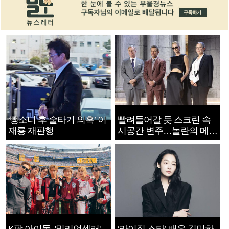
‘뺑소니 후 술타기 의혹’ 이
빨려들어갈 듯 스크린 속
재룡 재판행
시공간 변주…놀란의 메시
지는 ‘전쟁 속죄’