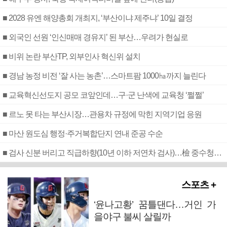
■ 2028 유엔 해양총회 개최지, ‘부산이냐 제주냐’ 10일 결정
■ 외국인 선원 ‘인신매매 경유지’ 된 부산…우려가 현실로
■ 비위 논란 부산TP, 외부인사 혁신위 설치
■ 경남 농정 비전 ‘잘 사는 농촌’…스마트팜 1000㏊까지 늘린다
■ 교육혁신선도지 공모 코앞인데…구·군 난색에 교육청 ‘쩔쩔’
■ 르노 못 타는 부산시장…관용차 규정에 막힌 지역기업 응원
■ 마산 원도심 행정·주거복합단지 연내 준공 수순
■ 검사 신분 버리고 직급하향(10년 이하 저연차 검사)…檢 중수청행 기피
스포츠 +
‘윤나고황’ 꿈틀댄다…거인 가
을야구 불씨 살릴까