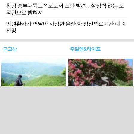
창녕 중부내륙고속도로서 포탄 발견…살상력 없는 모
의탄으로 밝혀져
입원환자가 연달아 사망한 울산 한 정신의료기관 폐원
전망
근교산
주말엔&라이프
근교산&그너머…상주·문경
폭염보다 더 뜨거워라…100
청화산~시루봉
일을 붉게 불태울 ‘선비정신’
피었네