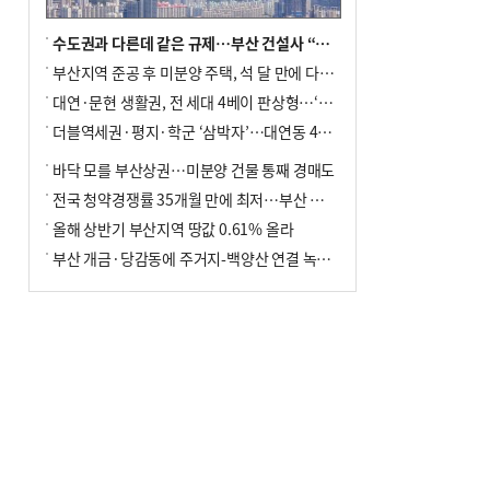
수도권과 다른데 같은 규제…부산 건설사 “쓰러지기 직전”
부산지역 준공 후 미분양 주택, 석 달 만에 다시 3000가구 넘어서
대연·문현 생활권, 전 세대 4베이 판상형…‘더샵 트리센트’ 내달 분양
더블역세권·평지·학군 ‘삼박자’…대연동 42층 브랜드 단지
바닥 모를 부산상권…미분양 건물 통째 경매도
전국 청약경쟁률 35개월 만에 최저…부산 미분양 ‘적체’ 심화
올해 상반기 부산지역 땅값 0.61% 올라
부산 개금·당감동에 주거지-백양산 연결 녹지 조성