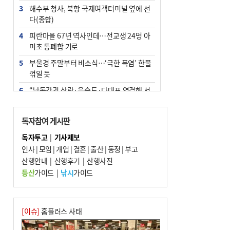
3
해수부 청사, 북항 국제여객터미널 옆에 선
다(종합)
4
피란마을 67년 역사인데…전교생 24명 아
미초 통폐합 기로
5
부울경 주말부터 비소식…‘극한 폭염’ 한풀
꺾일 듯
6
“낙동강권 삼락·을숙도·다대포 연결해 서
부산 관광 키우자”
7
오늘의 날씨- 2026년 8월 7일
독자참여 게시판
8
외국인 선원 ‘인신매매 경유지’ 된 부산…
독자투고
|
기사제보
우려가 현실로
인사
|
모임
|
개업
|
결혼
|
출산
|
동정
|
부고
9
산행안내
[사설] 해수부 신청사 북항으로 확정, 해양
|
산행후기
|
산행사진
수도 도약의 전환점
등산
가이드
|
낚시
가이드
10
르노 못 타는 부산시장…관용차 규정에 막
힌 지역기업 응원
[이슈]
홈플러스 사태