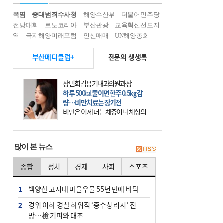
폭염
중대범죄수사청
해양수산부
더불어민주당
전당대회
르노코리아
부산관광
교육혁신선도지
역
극지해양미래포럼
인신매매
UN해양총회
부산메디클럽+
전문의 생생톡
장민희김용기내과의원과장
하루 500㎉ 줄이면 한주 0.5㎏ 감
량…비만치료는 장기전
비만은 이제 더는 체중이나 체형의 문
제가 아니다. 하나의 질병으로 인지
하고 치료와 관리를 해야 한다. 세계
보건기구(WHO)는 이미 1994년 비만
많이 본 뉴스
을 인류의 중요한
종합
정치
경제
사회
스포츠
1
백양산 고지대 마을우물 55년 만에 바닥
2
경위 이하 경찰 하위직 ‘중수청 러시’ 전
망…檢 기피와 대조