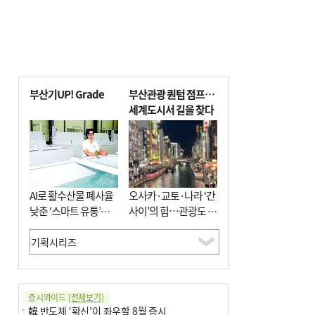
부산기UP! Grade
부산관광 퀀텀 점프…
세계도시서 길을 찾다
AI로 활수산물 폐사율
오사카·교토·나라 ‘간
낮춘 ‘스마트 유통’…
사이’의 힘…관광도 뭉
사막·산악지대 수출
쳐야 흥한다
도전
증시와이드
[전체보기]
韓 반도체 ‘확신’이 좌우할 8월 증시