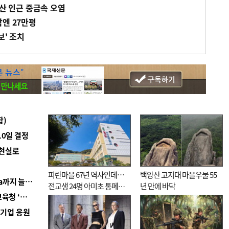
광산 인근 중금속 오염
남엔 27만평
보' 조치
합)
10일 결정
 현실로
피란마을 67년 역사인데…
백양산 고지대 마을우물 55
■ 경남 농정 비전 ‘잘 사는 농촌’…스마트팜 1000㏊까지 늘린다
전교생 24명 아미초 통폐합
년 만에 바닥
■ 교육혁신선도지 공모 코앞인데…구·군 난색에 교육청 ‘쩔쩔’
기로
역기업 응원