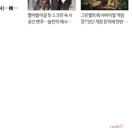
■ 검사 신분 버리고 직급하향(10년 이하 저연차 검사)…檢 중수청행 기피
빨려들어갈 듯 스크린 속 시
그린벨트에 서바이벌 게임
공간 변주…놀란의 메시지
장? 잇단 개장 문의에 찬반 논
는 ‘전쟁 속죄’
쟁