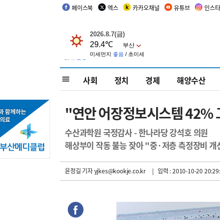
페이스북
엑스
카카오채널
유튜브
인스
사회
정치
경제
해양수산
"연안 어장정보시스템 42% 
수산과학원 국정감사 - 한나라당 강석호 의원
해상부이 작동 불능 잦아 "중·저층 측정장비 개
윤정길 기자
yjkes@kookje.co.kr
| 입력 : 2010-10-20 20:29