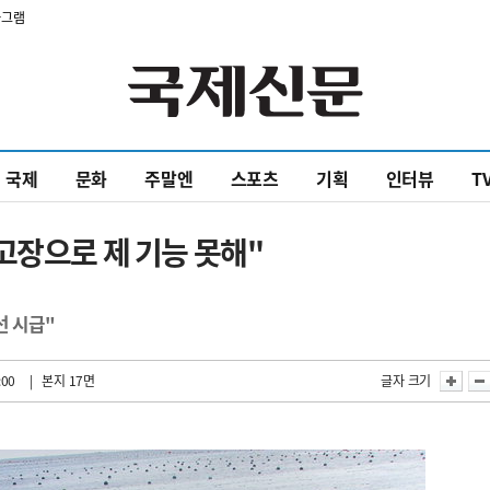
타그램
국제
문화
주말엔
스포츠
기획
인터뷰
T
고장으로 제 기능 못해"
선 시급"
:00
| 본지 17면
글자 크기