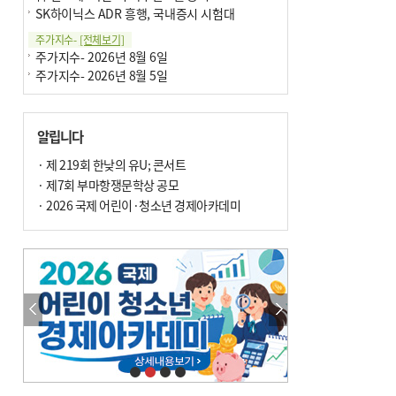
SK하이닉스 ADR 흥행, 국내증시 시험대
주가지수-
[전체보기]
주가지수- 2026년 8월 6일
주가지수- 2026년 8월 5일
알립니다
· 제 219회 한낮의 유U; 콘서트
· 제7회 부마항쟁문학상 공모
· 2026 국제 어린이·청소년 경제아카데미