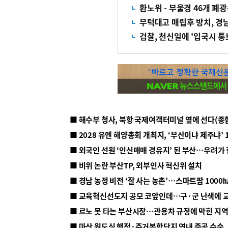
환노위 - 부울경 46개 폐
무턱대고 매립후 방치, 경
검찰, 천신일에 '입국시 통
■ 해수부 청사, 북항 국제여객터미널 옆에 선다(종
■ 2028 유엔 해양총회 개최지, ‘부산이냐 제주냐’ 
■ 외국인 선원 ‘인신매매 경유지’ 된 부산…우려가
■ 비위 논란 부산TP, 외부인사 혁신위 설치
■ 르노 못 타는 부산시장…관용차 규정에 막힌 지
■ 마산 원도심 행정·주거복합단지 연내 준공 수순