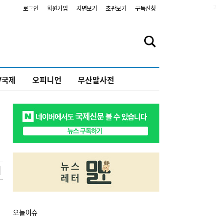
2
로그인
회원가입
지면보기
초판보기
구독신청
V국제
오피니언
부산말사전
오늘
이슈