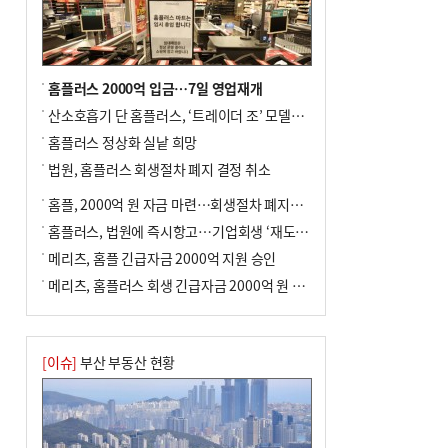
홈플러스 2000억 입금…7일 영업재개
산소호흡기 단 홈플러스, ‘트레이더 조’ 모델로 살아날까
홈플러스 정상화 실낱 희망
법원, 홈플러스 회생절차 폐지 결정 취소
홈플, 2000억 원 자금 마련…회생절차 폐지에 즉시항고(종합)
홈플러스, 법원에 즉시항고…기업회생 ‘재도전’
메리츠, 홈플 긴급자금 2000억 지원 승인
메리츠, 홈플러스 회생 긴급자금 2000억 원 지원 승인
[이슈]
부산 부동산 현황