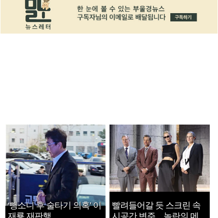
‘뺑소니 후 술타기 의혹’ 이
빨려들어갈 듯 스크린 속
재룡 재판행
시공간 변주…놀란의 메시