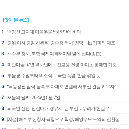
[많이 본 뉴스]
1
백양산 고지대 마을우물 55년 만에 바닥
2
경위 이하 경찰 하위직 ‘중수청 러시’ 전망…檢 기피와 대조
3
해수부 청사, 북항 국제여객터미널 옆에 선다(종합)
4
피란마을 67년 역사인데…전교생 24명 아미초 통폐합 기로
5
부울경 주말부터 비소식…‘극한 폭염’ 한풀 꺾일 듯
6
“낙동강권 삼락·을숙도·다대포 연결해 서부산 관광 키우자”
7
오늘의 날씨- 2026년 8월 7일
8
외국인 선원 ‘인신매매 경유지’ 된 부산…우려가 현실로
9
[사설] 해수부 신청사 북항으로 확정, 해양수도 도약의 전환점