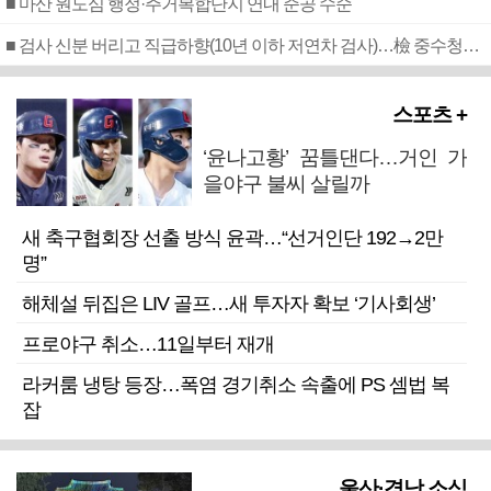
■ 마산 원도심 행정·주거복합단지 연내 준공 수순
■ 검사 신분 버리고 직급하향(10년 이하 저연차 검사)…檢 중수청행 기피
스포츠 +
‘윤나고황’ 꿈틀댄다…거인 가
을야구 불씨 살릴까
새 축구협회장 선출 방식 윤곽…“선거인단 192→2만
명”
해체설 뒤집은 LIV 골프…새 투자자 확보 ‘기사회생’
프로야구 취소…11일부터 재개
라커룸 냉탕 등장…폭염 경기취소 속출에 PS 셈법 복
잡
울산·경남 소식