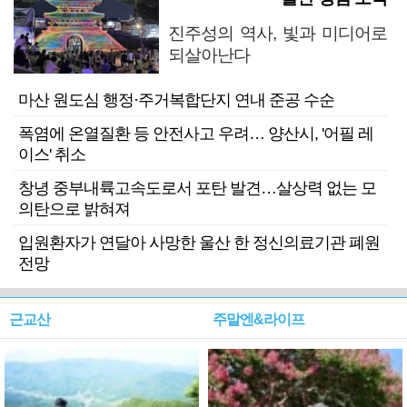
진주성의 역사, 빛과 미디어로
되살아난다
마산 원도심 행정·주거복합단지 연내 준공 수순
폭염에 온열질환 등 안전사고 우려… 양산시, '어필 레
이스' 취소
창녕 중부내륙고속도로서 포탄 발견…살상력 없는 모
의탄으로 밝혀져
입원환자가 연달아 사망한 울산 한 정신의료기관 폐원
전망
근교산
주말엔&라이프