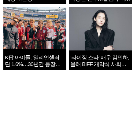
지는 ‘전쟁 속죄’
K팝 아이돌, '밀리언셀러'
‘라이징 스타’ 배우 김민하,
단 1.6%…30년간 등장
올해 BIFF 개막식 사회자
1182개팀 전수조사
확정