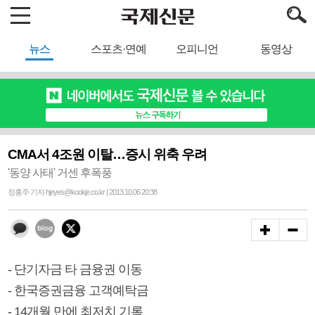
뉴스
스포츠·연예
오피니언
동영상
CMA서 4조원 이탈…증시 위축 우려
'동양 사태' 거센 후폭풍
정홍주 기자 hjeyes@kookje.co.kr | 2013.10.06 20:38
- 단기자금 타 금융권 이동
- 한국증권금융 고객예탁금
- 14개월 만에 최저치 기록