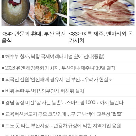
<84> 관문과 환대, 부산 역전
<83> 여름 제주, 벤자리와 독
음식
가시치
■ 해수부 청사, 북항 국제여객터미널 옆에 선다(종합)
■ 2028 유엔 해양총회 개최지, ‘부산이냐 제주냐’ 10일 결정
■ 외국인 선원 ‘인신매매 경유지’ 된 부산…우려가 현실로
■ 비위 논란 부산TP, 외부인사 혁신위 설치
■ 경남 농정 비전 ‘잘 사는 농촌’…스마트팜 1000㏊까지 늘린다
■ 교육혁신선도지 공모 코앞인데…구·군 난색에 교육청 ‘쩔쩔’
■ 르노 못 타는 부산시장…관용차 규정에 막힌 지역기업 응원