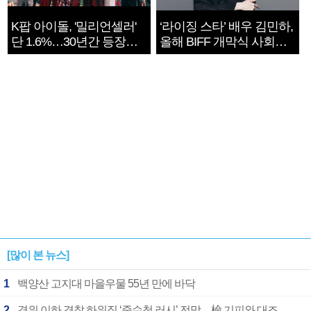
K팝 아이돌, '밀리언셀러'
‘라이징 스타’ 배우 김민하,
단 1.6%…30년간 등장
올해 BIFF 개막식 사회자
1182개팀 전수조사
확정
[많이 본 뉴스]
1
백양산 고지대 마을우물 55년 만에 바닥
2
경위 이하 경찰 하위직 ‘중수청 러시’ 전망…檢 기피와 대조