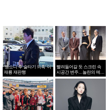
‘뺑소니 후 술타기 의혹’ 이
빨려들어갈 듯 스크린 속
재룡 재판행
시공간 변주…놀란의 메시
지는 ‘전쟁 속죄’