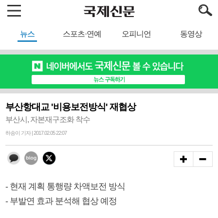
뉴스
스포츠·연예
오피니언
동영상
부산항대교 '비용보전방식' 재협상
부산시, 자본재구조화 착수
하송이 기자 | 2017.02.05 22:07
- 현재 계획 통행량 차액보전 방식
- 부발연 효과 분석해 협상 예정