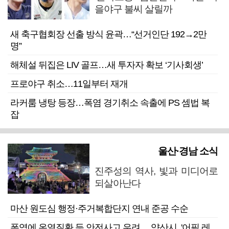
을야구 불씨 살릴까
새 축구협회장 선출 방식 윤곽…“선거인단 192→2만
명”
해체설 뒤집은 LIV 골프…새 투자자 확보 ‘기사회생’
프로야구 취소…11일부터 재개
라커룸 냉탕 등장…폭염 경기취소 속출에 PS 셈법 복
잡
울산·경남 소식
진주성의 역사, 빛과 미디어로
되살아난다
마산 원도심 행정·주거복합단지 연내 준공 수순
폭염에 온열질환 등 안전사고 우려… 양산시, '어필 레