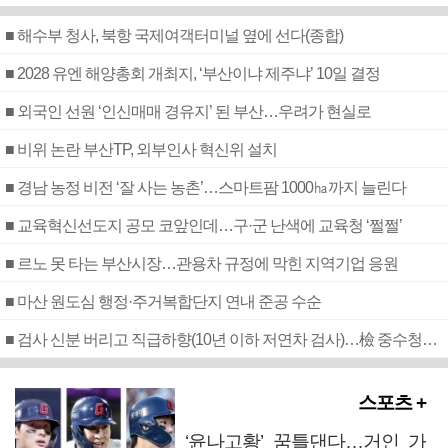
■ 해수부 청사, 북항 국제여객터미널 옆에 선다(종합)
■ 2028 유엔 해양총회 개최지, ‘부산이냐 제주냐’ 10일 결정
■ 외국인 선원 ‘인신매매 경유지’ 된 부산…우려가 현실로
■ 비위 논란 부산TP, 외부인사 혁신위 설치
■ 경남 농정 비전 ‘잘 사는 농촌’…스마트팜 1000㏊까지 늘린다
■ 교육혁신선도지 공모 코앞인데…구·군 난색에 교육청 ‘쩔쩔’
■ 르노 못 타는 부산시장…관용차 규정에 막힌 지역기업 응원
■ 마산 원도심 행정·주거복합단지 연내 준공 수순
■ 검사 신분 버리고 직급하향(10년 이하 저연차 검사)…檢 중수청행 기피
스포츠 +
‘윤나고황’ 꿈틀댄다…거인 가