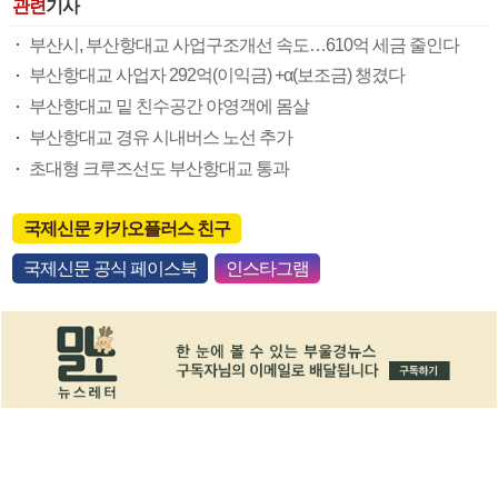
관련
기사
부산시, 부산항대교 사업구조개선 속도…610억 세금 줄인다
부산항대교 사업자 292억(이익금) +α(보조금) 챙겼다
부산항대교 밑 친수공간 야영객에 몸살
부산항대교 경유 시내버스 노선 추가
초대형 크루즈선도 부산항대교 통과
국제신문 카카오플러스 친구
국제신문 공식 페이스북
인스타그램