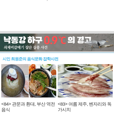
시인 최원준의 음식문화 잡학사전
<84> 관문과 환대, 부산 역전
<83> 여름 제주, 벤자리와 독
음식
가시치