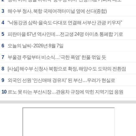
3
해수부 청사, 북항 국제여객터미널 옆에 선다(종합)
4
“낙동강권 삼락·을숙도·다대포 연결해 서부산 관광 키우자”
5
피란마을 67년 역사인데…전교생 24명 아미초 통폐합 기로
6
오늘의 날씨- 2026년 8월 7일
7
부울경 주말부터 비소식…‘극한 폭염’ 한풀 꺾일 듯
8
[사설] 해수부 신청사 북항으로 확정, 해양수도 도약의 전환점
9
외국인 선원 ‘인신매매 경유지’ 된 부산…우려가 현실로
10
르노 못 타는 부산시장…관용차 규정에 막힌 지역기업 응원