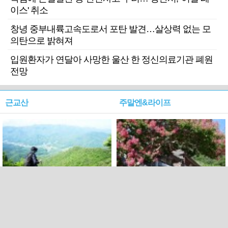
이스' 취소
창녕 중부내륙고속도로서 포탄 발견…살상력 없는 모
의탄으로 밝혀져
입원환자가 연달아 사망한 울산 한 정신의료기관 폐원
전망
근교산
주말엔&라이프
근교산&그너머…상주·문경
폭염보다 더 뜨거워라…100
청화산~시루봉
일을 붉게 불태울 ‘선비정신’
피었네