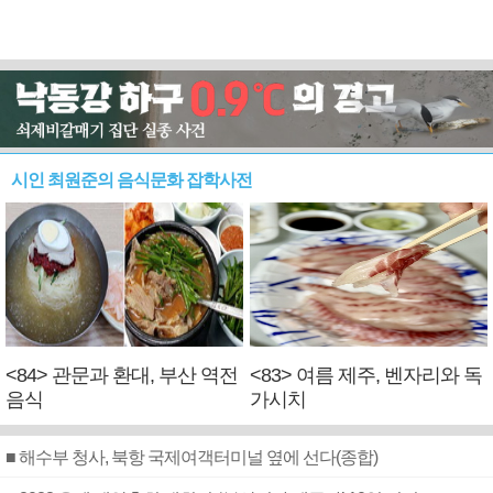
시인 최원준의 음식문화 잡학사전
<84> 관문과 환대, 부산 역전
<83> 여름 제주, 벤자리와 독
음식
가시치
■ 해수부 청사, 북항 국제여객터미널 옆에 선다(종합)