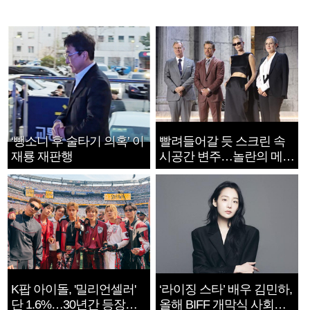
‘뺑소니 후 술타기 의혹’ 이
빨려들어갈 듯 스크린 속
재룡 재판행
시공간 변주…놀란의 메시
지는 ‘전쟁 속죄’
K팝 아이돌, '밀리언셀러'
‘라이징 스타’ 배우 김민하,
단 1.6%…30년간 등장
올해 BIFF 개막식 사회자