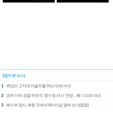
1182개팀 전수조사
확정
[많이 본 뉴스]
1
백양산 고지대 마을우물 55년 만에 바닥
2
경위 이하 경찰 하위직 ‘중수청 러시’ 전망…檢 기피와 대조
3
해수부 청사, 북항 국제여객터미널 옆에 선다(종합)