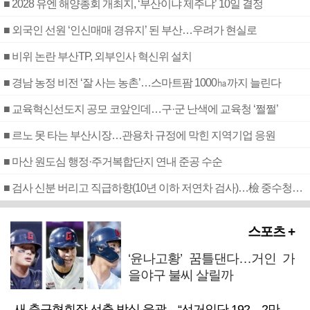
■ 2028 유엔 해양총회 개최지, ‘부산이냐 제주냐’ 10일 결정
■ 외국인 선원 ‘인신매매 경유지’ 된 부산…우려가 현실로
■ 비위 논란 부산TP, 외부인사 혁신위 설치
■ 경남 농정 비전 ‘잘 사는 농촌’…스마트팜 1000㏊까지 늘린다
■ 교육혁신선도지 공모 코앞인데…구·군 난색에 교육청 ‘쩔쩔’
■ 르노 못 타는 부산시장…관용차 규정에 막힌 지역기업 응원
■ 마산 원도심 행정·주거복합단지 연내 준공 수순
■ 검사 신분 버리고 직급하향(10년 이하 저연차 검사)…檢 중수청행 기피
스포츠 +
‘윤나고황’ 꿈틀댄다…거인 가
을야구 불씨 살릴까
새 축구협회장 선출 방식 윤곽…“선거인단 192→2만