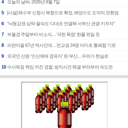
4
오늘의 날씨- 2026년 8월 7일
5
[사설] 해수부 신청사 북항으로 확정, 해양수도 도약의 전환점
6
“낙동강권 삼락·을숙도·다대포 연결해 서부산 관광 키우자”
7
부울경 주말부터 비소식…‘극한 폭염’ 한풀 꺾일 듯
8
피란마을 67년 역사인데…전교생 24명 아미초 통폐합 기로
9
외국인 선원 ‘인신매매 경유지’ 된 부산…우려가 현실로
10
수사독점 책임 커진 경찰, 방치사건 해결 부랴부랴 속도전