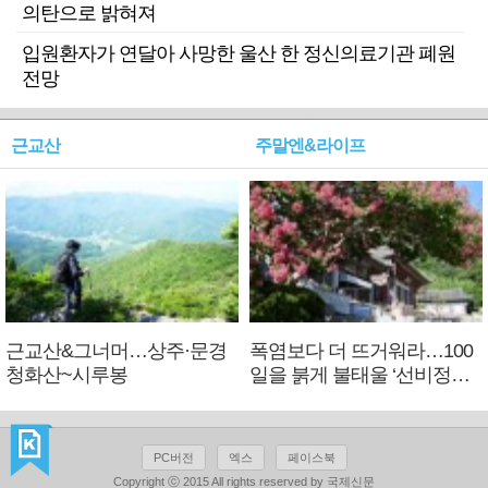
의탄으로 밝혀져
입원환자가 연달아 사망한 울산 한 정신의료기관 폐원
전망
근교산
주말엔&라이프
근교산&그너머…상주·문경
폭염보다 더 뜨거워라…100
청화산~시루봉
일을 붉게 불태울 ‘선비정신’
피었네
PC버전
엑스
페이스북
Copyright ⓒ 2015 All rights reserved by 국제신문