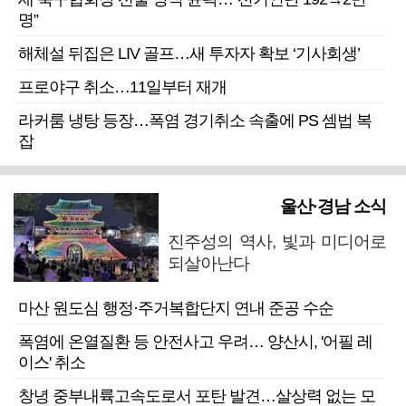
명”
해체설 뒤집은 LIV 골프…새 투자자 확보 ‘기사회생’
프로야구 취소…11일부터 재개
라커룸 냉탕 등장…폭염 경기취소 속출에 PS 셈법 복
잡
울산·경남 소식
진주성의 역사, 빛과 미디어로
되살아난다
마산 원도심 행정·주거복합단지 연내 준공 수순
폭염에 온열질환 등 안전사고 우려… 양산시, '어필 레
이스' 취소
창녕 중부내륙고속도로서 포탄 발견…살상력 없는 모