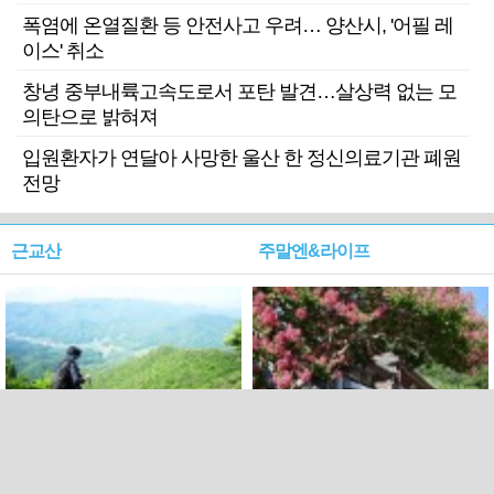
폭염에 온열질환 등 안전사고 우려… 양산시, '어필 레
이스' 취소
창녕 중부내륙고속도로서 포탄 발견…살상력 없는 모
의탄으로 밝혀져
입원환자가 연달아 사망한 울산 한 정신의료기관 폐원
전망
근교산
주말엔&라이프
근교산&그너머…상주·문경
폭염보다 더 뜨거워라…100
청화산~시루봉
일을 붉게 불태울 ‘선비정신’