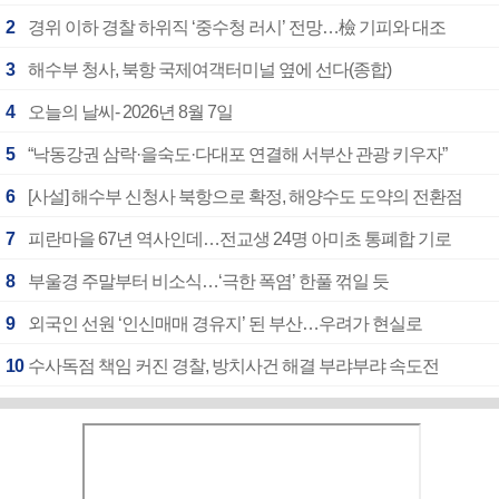
2
경위 이하 경찰 하위직 ‘중수청 러시’ 전망…檢 기피와 대조
3
해수부 청사, 북항 국제여객터미널 옆에 선다(종합)
4
오늘의 날씨- 2026년 8월 7일
5
“낙동강권 삼락·을숙도·다대포 연결해 서부산 관광 키우자”
6
[사설] 해수부 신청사 북항으로 확정, 해양수도 도약의 전환점
7
피란마을 67년 역사인데…전교생 24명 아미초 통폐합 기로
8
부울경 주말부터 비소식…‘극한 폭염’ 한풀 꺾일 듯
9
외국인 선원 ‘인신매매 경유지’ 된 부산…우려가 현실로
10
수사독점 책임 커진 경찰, 방치사건 해결 부랴부랴 속도전