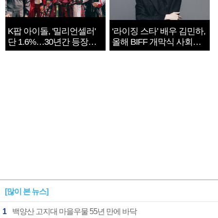
K팝 아이돌, '밀리언셀러'
‘라이징 스타’ 배우 김민하,
단 1.6%…30년간 등장
올해 BIFF 개막식 사회자
1182개팀 전수조사
확정
[많이 본 뉴스]
1
백양산 고지대 마을우물 55년 만에 바닥