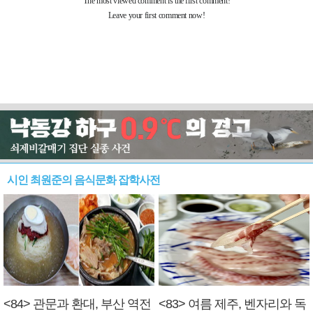
시인 최원준의 음식문화 잡학사전
<84> 관문과 환대, 부산 역전
<83> 여름 제주, 벤자리와 독