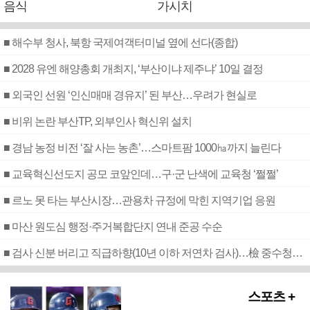
음식
가시치
■ 해수부 청사, 북항 국제여객터미널 옆에 선다(종합)
■ 2028 유엔 해양총회 개최지, ‘부산이냐 제주냐’ 10일 결정
■ 외국인 선원 ‘인신매매 경유지’ 된 부산…우려가 현실로
■ 비위 논란 부산TP, 외부인사 혁신위 설치
■ 경남 농정 비전 ‘잘 사는 농촌’…스마트팜 1000㏊까지 늘린다
■ 교육혁신선도지 공모 코앞인데…구·군 난색에 교육청 ‘쩔쩔’
■ 르노 못 타는 부산시장…관용차 규정에 막힌 지역기업 응원
■ 마산 원도심 행정·주거복합단지 연내 준공 수순
■ 검사 신분 버리고 직급하향(10년 이하 저연차 검사)…檢 중수청행 기피
스포츠 +