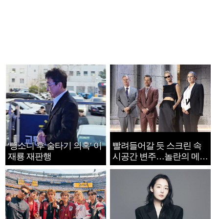
‘뺑소니 후 술타기 의혹’ 이
빨려들어갈 듯 스크린 속
재룡 재판행
시공간 변주…놀란의 메시
지는 ‘전쟁 속죄’