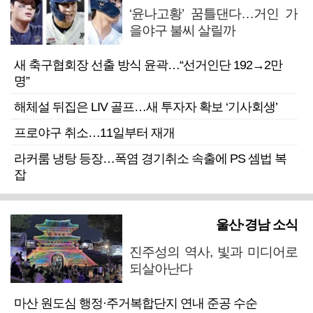
‘윤나고황’ 꿈틀댄다…거인 가
을야구 불씨 살릴까
새 축구협회장 선출 방식 윤곽…“선거인단 192→2만
명”
해체설 뒤집은 LIV 골프…새 투자자 확보 ‘기사회생’
프로야구 취소…11일부터 재개
라커룸 냉탕 등장…폭염 경기취소 속출에 PS 셈법 복
잡
울산·경남 소식
진주성의 역사, 빛과 미디어로
되살아난다
마산 원도심 행정·주거복합단지 연내 준공 수순