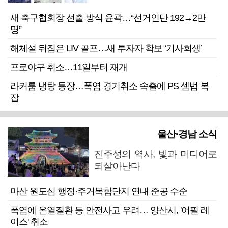
새 축구협회장 선출 방식 윤곽…“선거인단 192→2만
명”
해체설 뒤집은 LIV 골프…새 투자자 확보 ‘기사회생’
프로야구 취소…11일부터 재개
라커룸 냉탕 등장…폭염 경기취소 속출에 PS 셈법 복
잡
울산·경남 소식
진주성의 역사, 빛과 미디어로
되살아난다
마산 원도심 행정·주거복합단지 연내 준공 수순
폭염에 온열질환 등 안전사고 우려… 양산시, '어필 레
이스' 취소