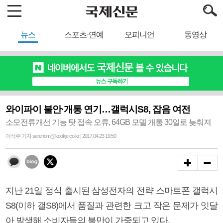
뉴스
스포츠·연예
오피니언
동영상
와이파이 불안·개통 연기…갤럭시S8, 잡음 여전
소모전류개선 기능 탓 접속 오류, 64GB 모델 개통 30일로 늦춰져
이석주 기자 serenom@kookje.co.kr | 2017.04.23 19:50
지난 21일 정식 출시된 삼성전자의 전략 스마트폰 갤럭시
S8(이하 갤S8)에서 품질과 관련한 크고 작은 문제가 잇달
아 발생해 소비자들의 불만이 가중되고 있다.