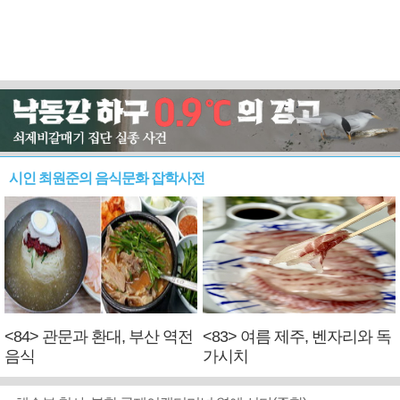
시인 최원준의 음식문화 잡학사전
<84> 관문과 환대, 부산 역전
<83> 여름 제주, 벤자리와 독
음식
가시치