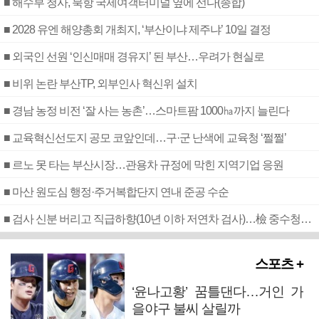
■ 해수부 청사, 북항 국제여객터미널 옆에 선다(종합)
■ 2028 유엔 해양총회 개최지, ‘부산이냐 제주냐’ 10일 결정
■ 외국인 선원 ‘인신매매 경유지’ 된 부산…우려가 현실로
■ 비위 논란 부산TP, 외부인사 혁신위 설치
■ 경남 농정 비전 ‘잘 사는 농촌’…스마트팜 1000㏊까지 늘린다
■ 교육혁신선도지 공모 코앞인데…구·군 난색에 교육청 ‘쩔쩔’
■ 르노 못 타는 부산시장…관용차 규정에 막힌 지역기업 응원
■ 마산 원도심 행정·주거복합단지 연내 준공 수순
■ 검사 신분 버리고 직급하향(10년 이하 저연차 검사)…檢 중수청행 기피
스포츠 +
‘윤나고황’ 꿈틀댄다…거인 가
을야구 불씨 살릴까