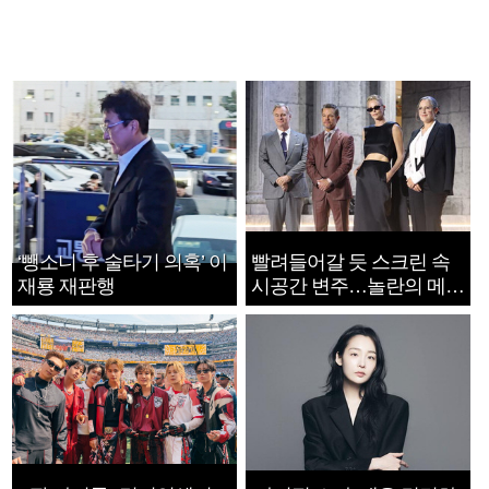
‘뺑소니 후 술타기 의혹’ 이
빨려들어갈 듯 스크린 속
재룡 재판행
시공간 변주…놀란의 메시
지는 ‘전쟁 속죄’