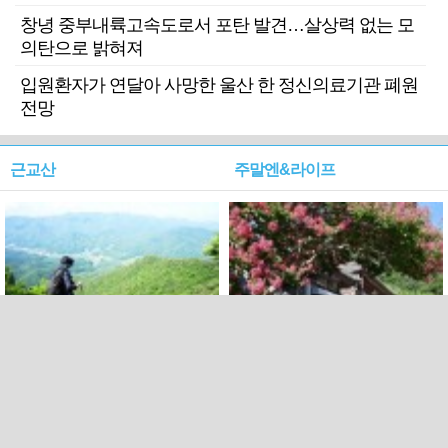
창녕 중부내륙고속도로서 포탄 발견…살상력 없는 모
의탄으로 밝혀져
입원환자가 연달아 사망한 울산 한 정신의료기관 폐원
전망
근교산
주말엔&라이프
근교산&그너머…상주·문경
폭염보다 더 뜨거워라…100
청화산~시루봉
일을 붉게 불태울 ‘선비정신’
피었네