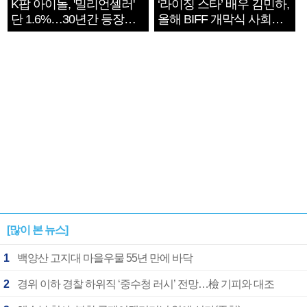
K팝 아이돌, '밀리언셀러'
‘라이징 스타’ 배우 김민하,
단 1.6%…30년간 등장
올해 BIFF 개막식 사회자
1182개팀 전수조사
확정
[많이 본 뉴스]
1
백양산 고지대 마을우물 55년 만에 바닥
2
경위 이하 경찰 하위직 ‘중수청 러시’ 전망…檢 기피와 대조