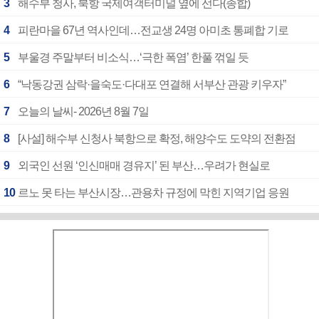
3
해수부 청사, 북항 국제여객터미널 옆에 선다(종합)
4
피란마을 67년 역사인데…전교생 24명 아미초 통폐합 기로
5
부울경 주말부터 비소식…‘극한 폭염’ 한풀 꺾일 듯
6
“낙동강권 삼락·을숙도·다대포 연결해 서부산 관광 키우자”
7
오늘의 날씨- 2026년 8월 7일
8
[사설] 해수부 신청사 북항으로 확정, 해양수도 도약의 전환점
9
외국인 선원 ‘인신매매 경유지’ 된 부산…우려가 현실로
10
르노 못 타는 부산시장…관용차 규정에 막힌 지역기업 응원