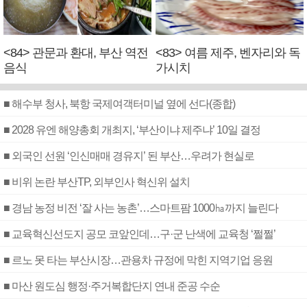
<84> 관문과 환대, 부산 역전
<83> 여름 제주, 벤자리와 독
음식
가시치
■ 해수부 청사, 북항 국제여객터미널 옆에 선다(종합)
■ 2028 유엔 해양총회 개최지, ‘부산이냐 제주냐’ 10일 결정
■ 외국인 선원 ‘인신매매 경유지’ 된 부산…우려가 현실로
■ 비위 논란 부산TP, 외부인사 혁신위 설치
■ 경남 농정 비전 ‘잘 사는 농촌’…스마트팜 1000㏊까지 늘린다
■ 교육혁신선도지 공모 코앞인데…구·군 난색에 교육청 ‘쩔쩔’
■ 르노 못 타는 부산시장…관용차 규정에 막힌 지역기업 응원
■ 마산 원도심 행정·주거복합단지 연내 준공 수순