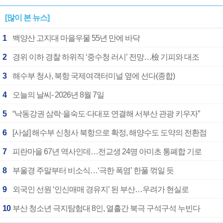
[많이 본 뉴스]
1
백양산 고지대 마을우물 55년 만에 바닥
2
경위 이하 경찰 하위직 ‘중수청 러시’ 전망…檢 기피와 대조
3
해수부 청사, 북항 국제여객터미널 옆에 선다(종합)
4
오늘의 날씨- 2026년 8월 7일
5
“낙동강권 삼락·을숙도·다대포 연결해 서부산 관광 키우자”
6
[사설] 해수부 신청사 북항으로 확정, 해양수도 도약의 전환점
7
피란마을 67년 역사인데…전교생 24명 아미초 통폐합 기로
8
부울경 주말부터 비소식…‘극한 폭염’ 한풀 꺾일 듯
9
외국인 선원 ‘인신매매 경유지’ 된 부산…우려가 현실로
10
부산 청소년 극지탐험대 8인, 열흘간 북극 구석구석 누빈다