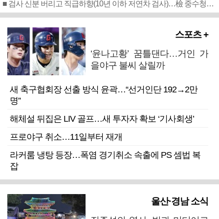
■ 검사 신분 버리고 직급하향(10년 이하 저연차 검사)…檢 중수청행 기피
스포츠 +
‘윤나고황’ 꿈틀댄다…거인 가
을야구 불씨 살릴까
새 축구협회장 선출 방식 윤곽…“선거인단 192→2만
명”
해체설 뒤집은 LIV 골프…새 투자자 확보 ‘기사회생’
프로야구 취소…11일부터 재개
라커룸 냉탕 등장…폭염 경기취소 속출에 PS 셈법 복
잡
울산·경남 소식