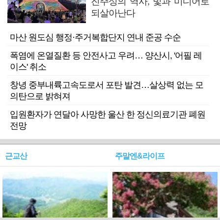
진주성의 역사, 빛과 미디어로
되살아난다
마산 원도심 행정·주거복합단지 연내 준공 수순
폭염에 온열질환 등 안전사고 우려… 양산시, '어필 레
이스' 취소
창녕 중부내륙고속도로서 포탄 발견…살상력 없는 모
의탄으로 밝혀져
입원환자가 연달아 사망한 울산 한 정신의료기관 폐원
전망
근교산
주말엔&라이프