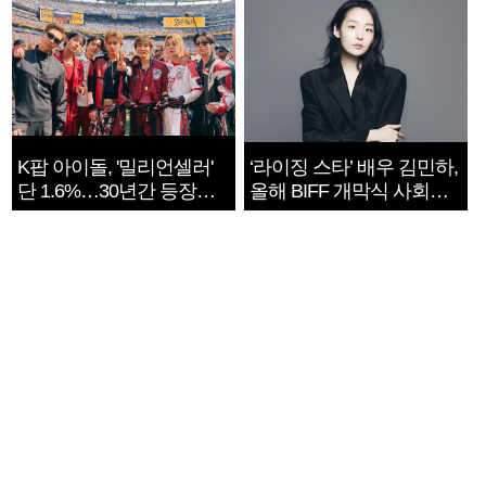
K팝 아이돌, '밀리언셀러'
‘라이징 스타’ 배우 김민하,
단 1.6%…30년간 등장
올해 BIFF 개막식 사회자
1182개팀 전수조사
확정