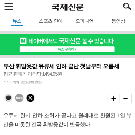
뉴스
스포츠·연예
오피니언
동영상
부산 휘발윳값 유류세 인하 끝난 첫날부터 오름세
평균 판매가 리터당 1494.95원
이석주 기자 | 2019.09.01 19:20
유류세 한시 인하 조처가 끝나고 원래대로 환원된 1일 부
산을 비롯한 전국 휘발윳값이 반등했다.