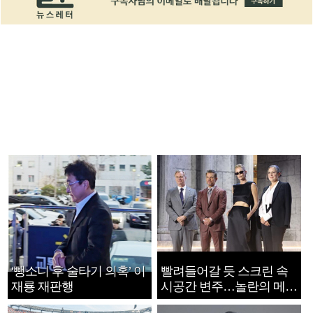
‘뺑소니 후 술타기 의혹’ 이
빨려들어갈 듯 스크린 속
재룡 재판행
시공간 변주…놀란의 메시
지는 ‘전쟁 속죄’