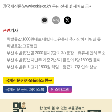
ⓒ국제신문(www.kookje.co.kr), 무단 전재 및 재배포 금지
관련
기사
휘발윳값 1800원대로 내렸다…유류세 추가인하 미뤄질 듯
휘발윳값 고공행진
부산 휘발윳값 곧 2000원대(ℓ당 가격) 등장…유류세 인하 목소리 커
부산 휘발윳값 지난주 기준 2년8개월 만에 ℓ당 1600원 돌파
부산 휘발유 최고가 1800원 턱밑…평균가 7주 연속 상승
국제신문 카카오플러스 친구
국제신문 공식 페이스북
인스타그램