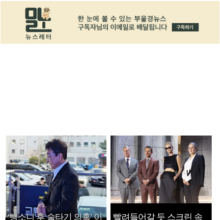
‘뺑소니 후 술타기 의혹’ 이
빨려들어갈 듯 스크린 속