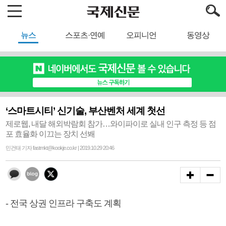
뉴스
스포츠·연예
오피니언
동영상
‘스마트시티’ 신기술, 부산벤처 세계 첫선
제로웹, 내달 해외박람회 참가…와이파이로 실내 인구 측정 등 점
포 효율화 이끄는 장치 선봬
민건태 기자 fastmkt@kookje.co.kr | 2019.10.29 20:46
- 전국 상권 인프라 구축도 계획