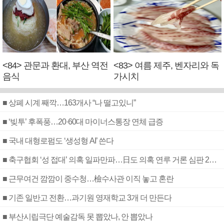
<84> 관문과 환대, 부산 역전
<83> 여름 제주, 벤자리와 독
음식
가시치
■ 상폐 시계 째깍…163개사 “나 떨고있니”
■ ‘빚투’ 후폭풍…20·60대 마이너스통장 연체 급증
■ 국내 대형로펌도 ‘생성형 AI’ 쓴다
■ 축구협회 ‘성 접대’ 의혹 일파만파…日도 의혹 연루 거론 심판 2명 조사
■ 근무여건 깜깜이 중수청…檢수사관 이직 놓고 혼란
■ 기존 일반고 전환…과기원 영재학교 3개 더 만든다
■ 부산시립극단 예술감독 못 뽑았나, 안 뽑았나