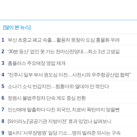
[많이 본 뉴스]
1
부산 초중교 폐교 속출…활용처 못찾아 도심 흉물화 우려
2
‘30분 등산’ 없인 못 가는 천마산전망대…최소 1년 고생길
3
홈플러스 주요매장 영업 재개
4
“진주시 일부 부서 원도심 이전…사천시와 우주항공산업 협력”
5
소나기 소식 반갑지만…찜통더위·열대야 안 꺾인다
6
창원시 불법주정차 단속 계도 중심 전환
7
인신매매 탈출하다 다친 외국인, 치료비 폭탄까지 맞을뻔
8
[와이라노]‘공공기관 지방이전’ 효과 있었나 살펴보니
9
엘시티 ‘사무장병원’ 일당 기소…명의 빌려준 의사는 구속