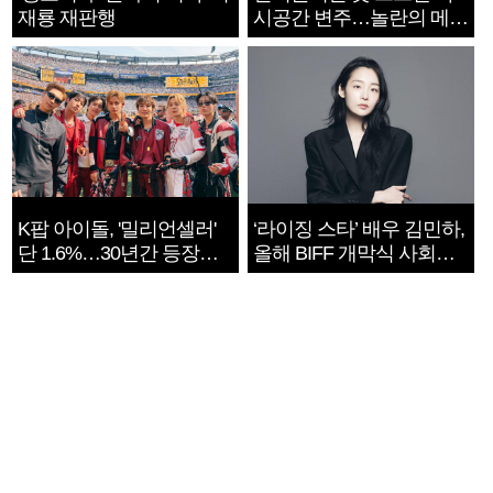
재룡 재판행
시공간 변주…놀란의 메시
지는 ‘전쟁 속죄’
K팝 아이돌, '밀리언셀러'
‘라이징 스타’ 배우 김민하,
단 1.6%…30년간 등장
올해 BIFF 개막식 사회자
1182개팀 전수조사
확정