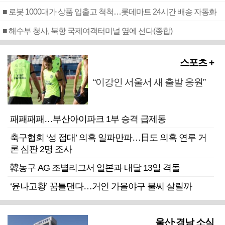
■ 로봇 1000대가 상품 입출고 척척…롯데마트 24시간 배송 자동화
■ 해수부 청사, 북항 국제여객터미널 옆에 선다(종합)
스포츠 +
“이강인 서울서 새 출발 응원”
패패패패…부산아이파크 1부 승격 급제동
축구협회 ‘성 접대’ 의혹 일파만파…日도 의혹 연루 거
론 심판 2명 조사
韓농구 AG 조별리그서 일본과 내달 13일 격돌
‘윤나고황’ 꿈틀댄다…거인 가을야구 불씨 살릴까
울산·경남 소식