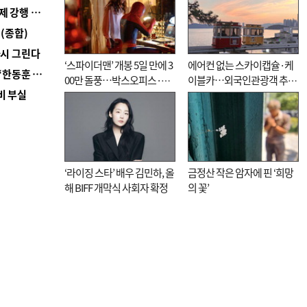
■ 지역 상권도 말라죽을 판이라…가뭄 속 밀양물축제 강행 논란
(종합)
다시 그린다
‘스파이더맨’ 개봉 5일 만에 3
에어컨 없는 스카이캡슐·케
■ 국힘 부산시당, ‘정이한 조력’ 시의원 윤리위에…‘한동훈 지지’도 신고접수
00만 돌풍…박스오피스·예
이블카…외국인관광객 추억
비 부실
매율 동시 1위
대신 고역 될라
‘라이징 스타’ 배우 김민하, 올
금정산 작은 암자에 핀 ‘희망
해 BIFF 개막식 사회자 확정
의 꽃’