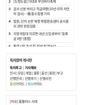
2
[도청도설] 다대포 부산바다축제
3
검사 신분 버리고 직급하향(10년 이하 저연
차 검사)…檢 중수청행 기피
4
법원, 단차 논란 북항 복합환승센터 공사중
지 관련 현장검증
5
지방국립대 이르면 내년 신입생부터 ‘등록
금 0원’(종합)
6
통영시민 추석 전 35만 원 받는다
7
부산 철강공장 50대 노동자 추락사
독자참여 게시판
8
국힘 부산시당, ‘정이한 조력’ 시의원 윤리
위에…‘한동훈 지지’도 신고접수
독자투고
|
기사제보
인사
|
모임
|
개업
|
결혼
|
출산
|
동정
|
부고
9
지역 상권도 말라죽을 판이라…가뭄 속 밀
산행안내
양물축제 강행 논란
|
산행후기
|
산행사진
등산
가이드
|
낚시
가이드
10
탄소흡수력 높여 폭염 대응…부산 도시숲
지도 다시 그린다
[이슈]
홈플러스 사태