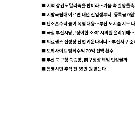
■ 지방국립대 이르면 내년 신입생부터 ‘등록금 0원’
■ 탄소흡수력 높여 폭염 대응…부산 도시숲 지도 
■ 의료헬스 신성장 산업 키운다더니…부산서구 준
■ 도박사이트 범죄수익 70억 전액 환수
■ 부산 북구청 쑥뜸방, 前구청장 책임 인정될까
■ 통영시민 추석 전 35만 원 받는다