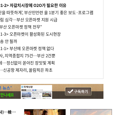
<1-2> 자갈치시장에 O2O가 필요한 이유
산을 따뜻하게’, 부산민언련 올 1분기 좋은 보도·프로그램
림 심각…부산 오픈마켓 지원 시급
“부산 오픈마켓 정책 전무”
<1-3> 오픈마켓이 활성화된 도시현장
송 안 될까
<1-1> 부산에 오픈마켓 정책 없다
기사, 지역종합지 75건…부산 2건뿐
는데…정신없이 쏟아진 장밋빛 계획
…신공항 제자리, 올림픽은 좌초
■ 검사 신분 버리고 직급하향(10년 이하 저연차 검사)…檢 중수청행 기피