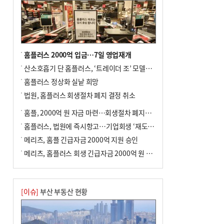
홈플러스 2000억 입금…7일 영업재개
산소호흡기 단 홈플러스, ‘트레이더 조’ 모델로 살아날까
홈플러스 정상화 실낱 희망
법원, 홈플러스 회생절차 폐지 결정 취소
홈플, 2000억 원 자금 마련…회생절차 폐지에 즉시항고(종합)
홈플러스, 법원에 즉시항고…기업회생 ‘재도전’
메리츠, 홈플 긴급자금 2000억 지원 승인
메리츠, 홈플러스 회생 긴급자금 2000억 원 지원 승인
[이슈]
부산 부동산 현황