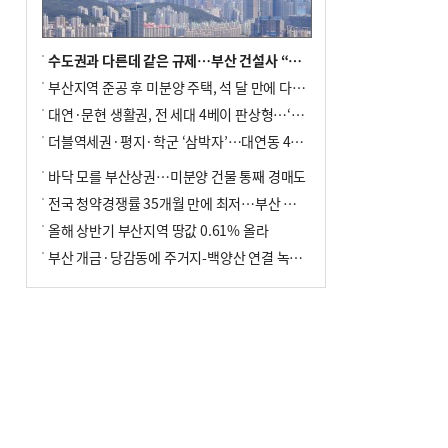
수도권과 다른데 같은 규제…부산 건설사 “쓰러지기 직전”
부산지역 준공 후 미분양 주택, 석 달 만에 다시 3000가구 넘어서
대연·문현 생활권, 전 세대 4베이 판상형…‘더샵 트리센트’ 내달 분양
더블역세권·평지·학군 ‘삼박자’…대연동 42층 브랜드 단지
바닥 모를 부산상권…미분양 건물 통째 경매도
전국 청약경쟁률 35개월 만에 최저…부산 미분양 ‘적체’ 심화
올해 상반기 부산지역 땅값 0.61% 올라
부산 개금·당감동에 주거지-백양산 연결 녹지 조성