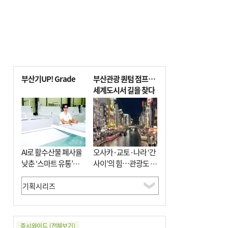
부산기UP! Grade
부산관광 퀀텀 점프…
세계도시서 길을 찾다
AI로 활수산물 폐사율
오사카·교토·나라 ‘간
낮춘 ‘스마트 유통’…
사이’의 힘…관광도 뭉
사막·산악지대 수출
쳐야 흥한다
도전
증시와이드
[전체보기]