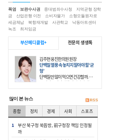
폭염
보완수사권
중대범죄수사청
지역균형 장학
금
산업은행 이전
소비자물가
소형모듈원자로
세금체납
북항재개발
사관학교
낙동아트센터
녹조
최저임금
부산메디클럽+
전문의 생생톡
김주현 웅진한의원 원장
단백질 열풍 속 놓치지 말아야 할 ‘균
형’
단백질만 많이 먹으면 건강할까. 요
즘 건강을 이야기할 때 빠지지 않는
키워드가 단백질이다. 헬스장을 다니
는 젊은 층부터 기초체력을 챙기려는
많이 본 뉴스
중·장년층까지 모두 “
종합
정치
경제
사회
스포츠
1
부산 북구청 쑥뜸방, 前구청장 책임 인정될
까