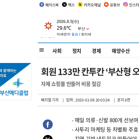
페이스북
엑스
카카오채널
유튜브
인스
사회
정치
경제
해양수산
회원 133만 칸투칸 ‘부산형 
자체 쇼핑몰 만들어 비용 절감
배지열 기자
| 입력 : 2020-01-08 20:03:34
| 본지 6면
- 매일 의류·신발 800개 선보여
- 사투리 마케팅 등 차별화 주효
- 지역 기반 네트워크 만들어야