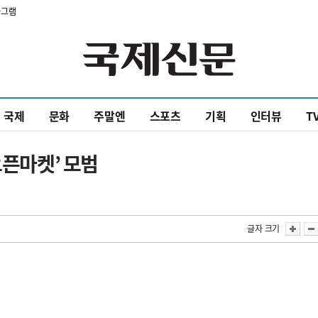
타그램
국제
문화
주말엔
스포츠
기획
인터뷰
T
오픈마켓’ 모범
글자 크기