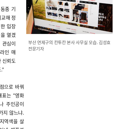
 동종 기
비교해 정
리한 입장
켓을 열겠
부산 연제구의 칸투칸 본사 사무실 모습. 김성효
는 관심이
전문기자
프라인 매
한 신뢰도
.”
장점으로 바꿔
대표는 “영화
나 주인공이
가지 않느냐.
 지역색을 살