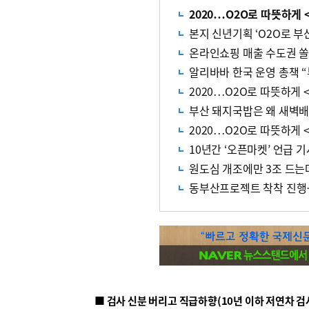
2020…O2O로 따뜻하게 
본지 신년기획 ‘O2O로 부
온라인쇼핑 매출 수도권 쏠
알리바바 한국 운영 총책 
2020…O2O로 따뜻하게 
부산 돼지국밥은 왜 새벽배
2020…O2O로 따뜻하게 
10년간 ‘오픈마켓’ 언급 
원도심 개조에만 3조 드
동부산프로젝트 착착 진행