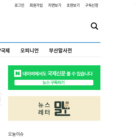
2
로그인
회원가입
지면보기
초판보기
구독신청
V국제
오피니언
부산말사전
오늘
이슈