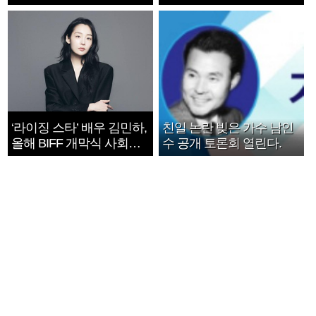
지는 ‘전쟁 속죄’
1182개팀 전수조사
‘라이징 스타’ 배우 김민하,
친일 논란 빚은 가수 남인
올해 BIFF 개막식 사회자
수 공개 토론회 열린다.
확정