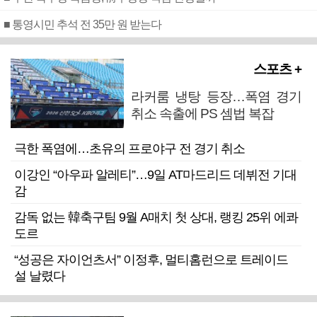
■ 통영시민 추석 전 35만 원 받는다
스포츠 +
라커룸 냉탕 등장…폭염 경기
취소 속출에 PS 셈법 복잡
극한 폭염에…초유의 프로야구 전 경기 취소
이강인 “아우파 알레티”…9일 AT마드리드 데뷔전 기대
감
감독 없는 韓축구팀 9월 A매치 첫 상대, 랭킹 25위 에콰
도르
“성공은 자이언츠서” 이정후, 멀티홈런으로 트레이드
설 날렸다