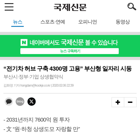
뉴스
스포츠·연예
오피니언
동영상
“전기차 허브 구축 4300명 고용” 부산형 일자리 시동
부산시·정부·기업 상생협약식
김화영 기자 hongdam@kookje.co.kr | 2020.02.06 22:39
- 2031년까지 7600억 원 투자
- 文 “원·하청 상생도모 자랑할 만”