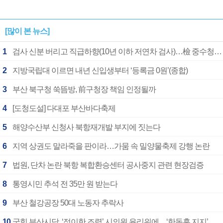
[많이 본 뉴스]
1
검사 신분 버리고 직급하향(10년 이하 저연차 검사)…檢 중수청행 기피
2
지방국립대 이르면 내년 신입생부터 ‘등록금 0원’(종합)
3
부산 북구청 쑥뜸방, 前구청장 책임 인정될까
4
[도청도설] 다대포 부산바다축제
5
해양수산부 신청사 북항재개발 부지에 짓는다
6
지역 상권도 말라죽을 판이라…가뭄 속 밀양물축제 강행 논란
7
법원, 단차 논란 북항 복합환승센터 공사중지 관련 현장검증
8
통영시민 추석 전 35만 원 받는다
9
부산 철강공장 50대 노동자 추락사
10
국힘 부산시당, ‘정이한 조력’ 시의원 윤리위에…‘한동훈 지지’도 신고접수