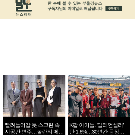
빨려들어갈 듯 스크린 속
K팝 아이돌, '밀리언셀러'
시공간 변주…놀란의 메시
단 1.6%…30년간 등장