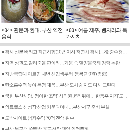
<84> 관문과 환대, 부산 역전
<83> 여름 제주, 벤자리와 독
음식
가시치
■ 검사 신분 버리고 직급하향(10년 이하 저연차 검사)…檢 중수청행 기피
■ 지역 상권도 말라죽을 판이라…가뭄 속 밀양물축제 강행 논란
■ 지방국립대 이르면 내년 신입생부터 ‘등록금 0원’(종합)
■ 탄소흡수력 높여 폭염 대응…부산 도시숲 지도 다시 그린다
■ 국힘 부산시당, ‘정이한 조력’ 시의원 윤리위에…‘한동훈 지지’도 신고접수
■ 의료헬스 신성장 산업 키운다더니…부산서구 준비 부실
■ 도박사이트 범죄수익 70억 전액 환수
■ 부산 북구청 쑥뜸방, 前구청장 책임 인정될까