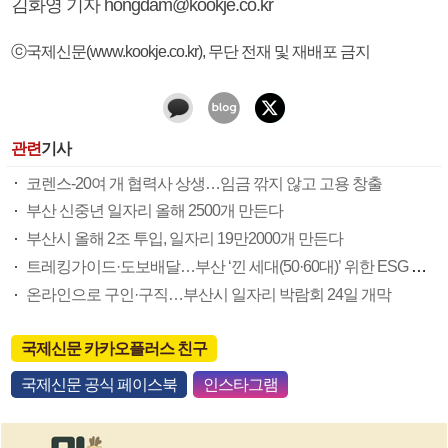
김화영 기자 hongdam@kookje.co.kr
ⓒ국제신문(www.kookje.co.kr), 무단 전재 및 재배포 금지
관련
기사
코렌스-20여 개 협력사 상생…임금 깎지 않고 고용 창출
부산 신중년 일자리 올해 2500개 만든다
부산시 올해 2조 투입, 일자리 19만2000개 만든다
트레킹가이드·도보배달…부산 ‘낀 세대(50·60대)’ 위한 ESG 일자리도
온라인으로 구인·구직…부산시 일자리 박람회 24일 개막
국제신문 카카오플러스 친구
국제신문 공식 페이스북
인스타그램