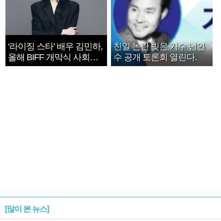
‘라이징 스타’ 배우 김민하,
친일 논란 빚은 가수 남인
올해 BIFF 개막식 사회자
수 공개 토론회 열린다.
확정
[많이 본 뉴스]