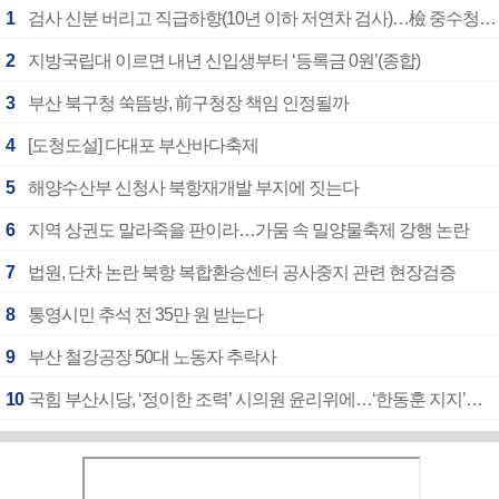
1
검사 신분 버리고 직급하향(10년 이하 저연차 검사)…檢 중수청행 기피
2
지방국립대 이르면 내년 신입생부터 ‘등록금 0원’(종합)
3
부산 북구청 쑥뜸방, 前구청장 책임 인정될까
4
[도청도설] 다대포 부산바다축제
5
해양수산부 신청사 북항재개발 부지에 짓는다
6
지역 상권도 말라죽을 판이라…가뭄 속 밀양물축제 강행 논란
7
법원, 단차 논란 북항 복합환승센터 공사중지 관련 현장검증
8
통영시민 추석 전 35만 원 받는다
9
부산 철강공장 50대 노동자 추락사
10
국힘 부산시당, ‘정이한 조력’ 시의원 윤리위에…‘한동훈 지지’도 신고접수