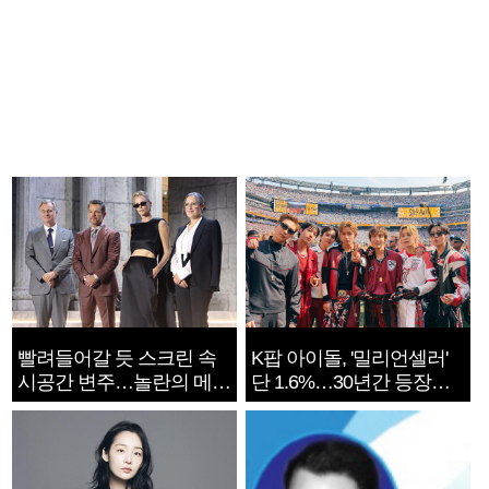
빨려들어갈 듯 스크린 속
K팝 아이돌, '밀리언셀러'
시공간 변주…놀란의 메시
단 1.6%…30년간 등장
지는 ‘전쟁 속죄’
1182개팀 전수조사