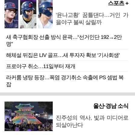
스포츠 +
‘윤나고황’ 꿈틀댄다…거인 가
을야구 불씨 살릴까
새 축구협회장 선출 방식 윤곽…“선거인단 192→2만
명”
해체설 뒤집은 LIV 골프…새 투자자 확보 ‘기사회생’
프로야구 취소…11일부터 재개
라커룸 냉탕 등장…폭염 경기취소 속출에 PS 셈법 복
잡
울산·경남 소식
진주성의 역사, 빛과 미디어로
되살아난다