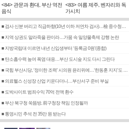
<84> 관문과 환대, 부산 역전
<83> 여름 제주, 벤자리와 독
음식
가시치
■ 검사 신분 버리고 직급하향(10년 이하 저연차 검사)…檢 중수청행 기피
■ 지역 상권도 말라죽을 판이라…가뭄 속 밀양물축제 강행 논란
■ 지방국립대 이르면 내년 신입생부터 ‘등록금 0원’(종합)
■ 탄소흡수력 높여 폭염 대응…부산 도시숲 지도 다시 그린다
■ 국힘 부산시당, ‘정이한 조력’ 시의원 윤리위에…‘한동훈 지지’도 신고접수
■ 의료헬스 신성장 산업 키운다더니…부산서구 준비 부실
■ 도박사이트 범죄수익 70억 전액 환수
■ 부산 북구청 쑥뜸방, 前구청장 책임 인정될까
■ 통영시민 추석 전 35만 원 받는다