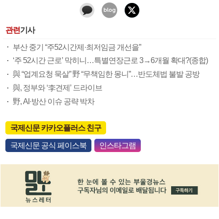
관련
기사
부산 중기 “주52시간제·최저임금 개선을”
‘주 52시간 근로’ 막히니…특별연장근로 3→6개월 확대?(종합)
與 “업계요청 묵살” 野 “무책임한 몽니”…반도체법 불발 공방
與, 정부와 ‘李견제’ 드라이브
野, AI·방산 이슈 공략 박차
국제신문 카카오플러스 친구
국제신문 공식 페이스북
인스타그램