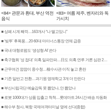
<84> 관문과 환대, 부산 역전
<83> 여름 제주, 벤자리와 독
음식
가시치
■ 상폐 시계 째깍…163개사 “나 떨고있니”
■ ‘빚투’ 후폭풍…20·60대 마이너스통장 연체 급증
■ 국내 대형로펌도 ‘생성형 AI’ 쓴다
■ 축구협회 ‘성 접대’ 의혹 일파만파…日도 의혹 연루 거론 심판 2명 조사
■ 근무여건 깜깜이 중수청…檢수사관 이직 놓고 혼란
■ 기존 일반고 전환…과기원 영재학교 3개 더 만든다
■ 부산시립극단 예술감독 못 뽑았나, 안 뽑았나
■ 로봇 1000대가 상품 입출고 척척…롯데마트 24시간 배송 자동화
■ 해수부 청사, 북항 국제여객터미널 옆에 선다(종합)