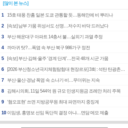
[많이 본 뉴스]
1
15호 태풍 찬홈 일본 도쿄 관통할 듯…동해안에 비 뿌리나
2
[속보] 남부 가뭄 위성서도 선명…저수지 바닥 드러났다
3
부산 해운대구 아파트 14층서 불…실외기 과열 추정
4
까마귀 탓?…폭염 속 부산 북구 986가구 정전
5
[속보] 부산·김해·울주 ‘경계 단계’…전국 48개 시군 가뭄
6
[2026 부산청소년극지체험탐험대 현장르포] 3회 : 석탄 탄광촌에서 북극 연구의 중심지로
7
부산·울산·경남 폭염 속 소나기·비…무더위는 지속
8
김해시의회, 11일 544억 원 규모 민생지원금 조례안 처리 주목
9
‘혐오표현’ 쓰면 지방공무원 최대 파면까지 중징계
10
이임생, 홍명보 선임 독단적 결정 아냐…면담 메모 제출