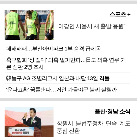
스포츠 +
“이강인 서울서 새 출발 응원”
패패패패…부산아이파크 1부 승격 급제동
축구협회 ‘성 접대’ 의혹 일파만파…日도 의혹 연루 거
론 심판 2명 조사
韓농구 AG 조별리그서 일본과 내달 13일 격돌
‘윤나고황’ 꿈틀댄다…거인 가을야구 불씨 살릴까
울산·경남 소식
창원시 불법주정차 단속 계도
중심 전환