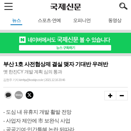
뉴스
스포츠·연예
오피니언
동영상
부산 1호 사전협상제 결실 맺자 기대반 우려반
옛 한진CY 개발 계획 심의 통과
김현주 기자 kimhju@kookje.co.kr | 2021.12.16 20:46
- 도심 내 유휴지 개발 활발 전망
- 사업자 제안에 市 보완식 사업
- 공공기여·민간특혜 논란 뒤따라