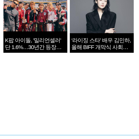
K팝 아이돌, '밀리언셀러'
‘라이징 스타’ 배우 김민하,
단 1.6%…30년간 등장
올해 BIFF 개막식 사회자
1182개팀 전수조사
확정