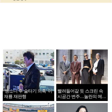
‘뺑소니 후 술타기 의혹’ 이
빨려들어갈 듯 스크린 속
재룡 재판행
시공간 변주…놀란의 메시
지는 ‘전쟁 속죄’