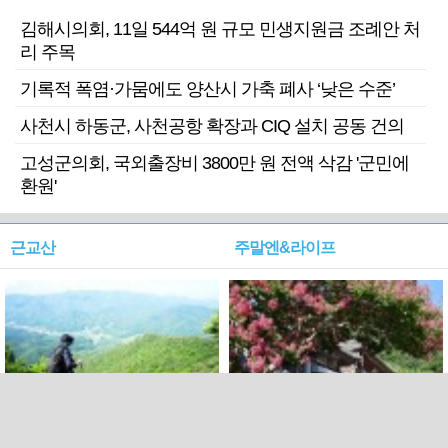
김해시의회, 11일 544억 원 규모 민생지원금 조례안 처
리 주목
기록적 폭염·가뭄에도 양산시 가축 폐사 ‘낮은 수준’
사천시 하동군, 사천공항 확장과 CIQ 설치 공동 건의
고성군의회, 국외출장비 3800만 원 전액 삭감 '군민에
환원'
근교산
주말엔&라이프
근교산&그너머…상주·문경
폭염보다 더 뜨거워라…100