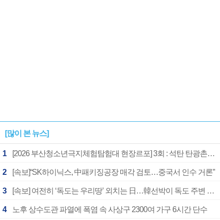
[많이 본 뉴스]
1
[2026 부산청소년극지체험탐험대 현장르포] 3회 : 석탄 탄광촌에서 북극 연구의 중심지로
2
[속보]“SK하이닉스, 中패키징공장 매각 검토…중국서 인수 거론”
3
[속보] 여전히 ‘독도는 우리땅’ 외치는 日…韓선박이 독도 주변 해양조사 활동하자 반발
4
노후 상수도관 파열에 폭염 속 사상구 2300여 가구 6시간 단수