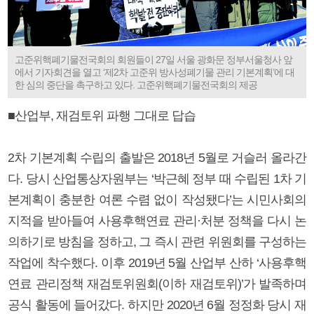
고준위핵폐기물전국회의 회원들이 27일 서울 광화문 정부서울청사 앞
에서 기자회견을 열고 ‘제2차 고준위 방사성폐기물 관리 기본계획’에 대
한 심의 중단을 촉구하고 있다. 고준위핵폐기물전국회의 제공
■산업부, 재검토위 파행 그대로 답습
2차 기본계획 수립의 출발은 2018년 5월로 거슬러 올라간
다. 당시 산업통상자원부는 ‘박근혜 정부 때 수립된 1차 기
본계획이 충분한 여론 수렴 없이 작성됐다’는 시민사회의
지적을 받아들여 사용후핵연료 관리·처분 정책을 다시 논
의하기로 방침을 정하고, 그 즉시 관련 위원회를 구성하는
작업에 착수했다. 이후 2019년 5월 산업부 산하 ‘사용후핵
연료 관리정책 재검토위원회(이하 재검토위)’가 발족하며
공식 활동에 들어갔다. 하지만 2020년 6월 정정화 당시 재