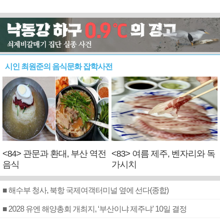
시인 최원준의 음식문화 잡학사전
<84> 관문과 환대, 부산 역전
<83> 여름 제주, 벤자리와 독
음식
가시치
■ 해수부 청사, 북항 국제여객터미널 옆에 선다(종합)
■ 2028 유엔 해양총회 개최지, ‘부산이냐 제주냐’ 10일 결정