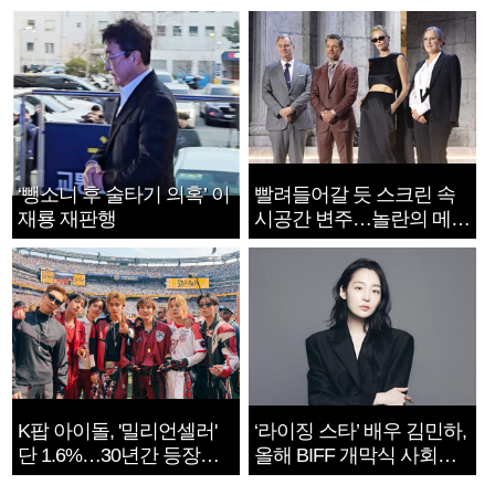
‘뺑소니 후 술타기 의혹’ 이
빨려들어갈 듯 스크린 속
재룡 재판행
시공간 변주…놀란의 메시
지는 ‘전쟁 속죄’
K팝 아이돌, '밀리언셀러'
‘라이징 스타’ 배우 김민하,
단 1.6%…30년간 등장
올해 BIFF 개막식 사회자
1182개팀 전수조사
확정