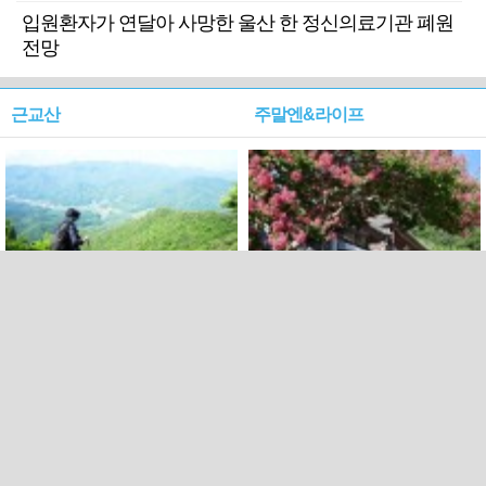
입원환자가 연달아 사망한 울산 한 정신의료기관 폐원
전망
근교산
주말엔&라이프
근교산&그너머…상주·문경
폭염보다 더 뜨거워라…100
청화산~시루봉
일을 붉게 불태울 ‘선비정신’
피었네
PC버전
엑스
페이스북
Copyright ⓒ 2015 All rights reserved by 국제신문