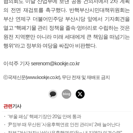
협의회도 이날 산업부에 보낸 공동 건의서에서 2차 계획
의 전면 재검토를 촉구했다. 반핵부산시민대책위원회는
부산 연제구 더불어민주당 부산시당 앞에서 기자회견을
열고 “핵폐기물 관리 정책을 졸속·엉터리로 수립하는 것은
원전 지역뿐만 아니라 미래 세대에게 큰 책임을 떠넘기는
행위”라고 정부와 여당을 싸잡아 비판했다.
이석주 기자 serenom@kookje.co.kr
ⓒ국제신문(www.kookje.co.kr), 무단 전재 및 재배포 금지
관련
기사
‘부울 패싱’ 핵폐기장안 20일 만에 통과
尹정부 때 무산된 '사용후핵연료 안전 관리비' 2배 늘어난다
정부 “건식저장시설(사용후핵연료) 5㎞ 내 지역만 의견수렴” 논란