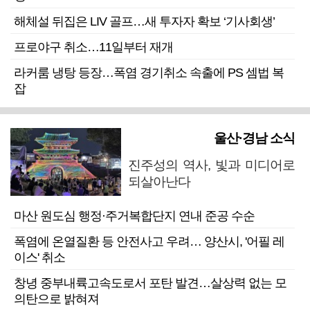
해체설 뒤집은 LIV 골프…새 투자자 확보 ‘기사회생’
프로야구 취소…11일부터 재개
라커룸 냉탕 등장…폭염 경기취소 속출에 PS 셈법 복
잡
울산·경남 소식
진주성의 역사, 빛과 미디어로
되살아난다
마산 원도심 행정·주거복합단지 연내 준공 수순
폭염에 온열질환 등 안전사고 우려… 양산시, '어필 레
이스' 취소
창녕 중부내륙고속도로서 포탄 발견…살상력 없는 모
의탄으로 밝혀져