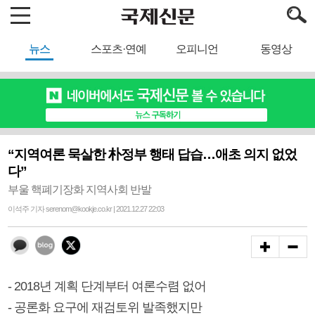
뉴스
스포츠·연예
오피니언
동영상
“지역여론 묵살한 朴정부 행태 답습…애초 의지 없었
다”
부울 핵폐기장화 지역사회 반발
이석주 기자 serenom@kookje.co.kr | 2021.12.27 22:03
- 2018년 계획 단계부터 여론수렴 없어
- 공론화 요구에 재검토위 발족했지만