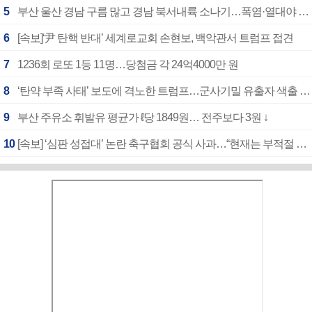
5
부산 울산 경남 구름 많고 경남 북서내륙 소나기…폭염·열대야 계속
6
[속보]‘尹 탄핵 반대’ 세계로교회 손현보, 백악관서 트럼프 접견
7
1236회 로또 1등 11명…당첨금 각 24억4000만 원
8
‘탄약 부족 사태’ 보도에 격노한 트럼프…군사기밀 유출자 색출 지시
9
부산 주유소 휘발유 평균가 ℓ당 1849원… 전주보다 3원 ↓
10
[속보] ‘심판 성접대’ 논란 축구협회 공식 사과…“현재는 부적절 행위 없어”