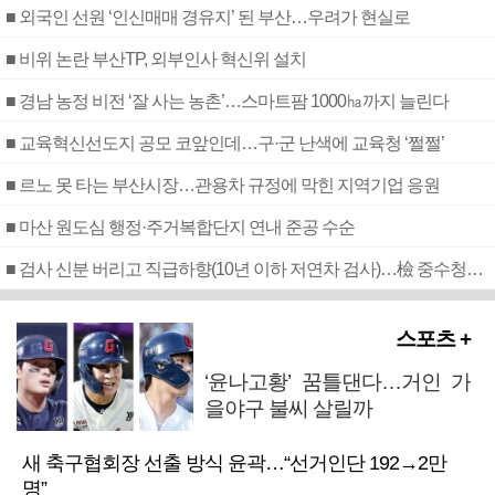
■ 외국인 선원 ‘인신매매 경유지’ 된 부산…우려가 현실로
■ 비위 논란 부산TP, 외부인사 혁신위 설치
■ 경남 농정 비전 ‘잘 사는 농촌’…스마트팜 1000㏊까지 늘린다
■ 교육혁신선도지 공모 코앞인데…구·군 난색에 교육청 ‘쩔쩔’
■ 르노 못 타는 부산시장…관용차 규정에 막힌 지역기업 응원
■ 마산 원도심 행정·주거복합단지 연내 준공 수순
■ 검사 신분 버리고 직급하향(10년 이하 저연차 검사)…檢 중수청행 기피
스포츠 +
‘윤나고황’ 꿈틀댄다…거인 가
을야구 불씨 살릴까
새 축구협회장 선출 방식 윤곽…“선거인단 192→2만
명”