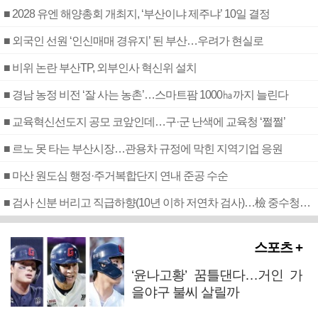
■ 2028 유엔 해양총회 개최지, ‘부산이냐 제주냐’ 10일 결정
■ 외국인 선원 ‘인신매매 경유지’ 된 부산…우려가 현실로
■ 비위 논란 부산TP, 외부인사 혁신위 설치
■ 경남 농정 비전 ‘잘 사는 농촌’…스마트팜 1000㏊까지 늘린다
■ 교육혁신선도지 공모 코앞인데…구·군 난색에 교육청 ‘쩔쩔’
■ 르노 못 타는 부산시장…관용차 규정에 막힌 지역기업 응원
■ 마산 원도심 행정·주거복합단지 연내 준공 수순
■ 검사 신분 버리고 직급하향(10년 이하 저연차 검사)…檢 중수청행 기피
스포츠 +
‘윤나고황’ 꿈틀댄다…거인 가
을야구 불씨 살릴까