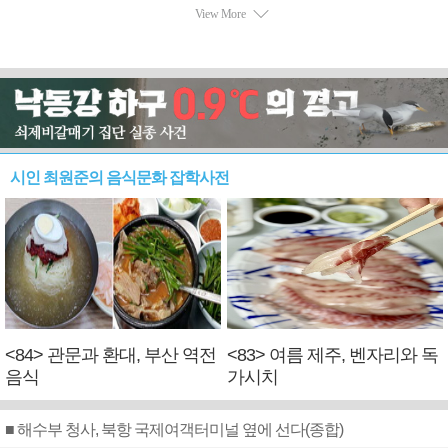
시인 최원준의 음식문화 잡학사전
<84> 관문과 환대, 부산 역전
<83> 여름 제주, 벤자리와 독
음식
가시치
■ 해수부 청사, 북항 국제여객터미널 옆에 선다(종합)