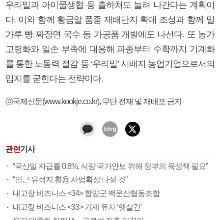
우리밀과 아이쿱생협 등 출하처도 늘려 나간다는 계획이
다. 이와 함께 황금알 품종 재배단지 확대 조성과 함께 밀
가루 빵 짜장면 국수 등 가공품 개발에도 나선다. 또 농가
고령화와 일손 부족에 대응해 파종부터 수확까지 기계화
를 통한 노동력 절감 등 ‘우리밀’ 시배지 농업기업으로서의
입지를 굳힌다는 전략이다.
ⓒ국제신문(www.kookje.co.kr), 무단 전재 및 재배포 금지
관련
기사
“국산밀 자급률 0.8%, 식량 국가안보 위해 정부의 육성책 필요”
“인근 유적지 활용 사업확장 나설 것”
내고장 비즈니스 <34> 함양군 백운산협동조합
내고장 비즈니스 <33> 거제 유자 ‘햇살긴’