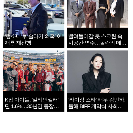
‘뺑소니 후 술타기 의혹’ 이
빨려들어갈 듯 스크린 속
재룡 재판행
시공간 변주…놀란의 메시
지는 ‘전쟁 속죄’
K팝 아이돌, '밀리언셀러'
‘라이징 스타’ 배우 김민하,
단 1.6%…30년간 등장
올해 BIFF 개막식 사회자
1182개팀 전수조사
확정