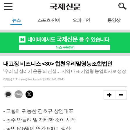
뉴스
스포츠·연예
오피니언
동영상
내고장 비즈니스 <30> 합천우리밀영농조합법인
‘우리 밀 살리기 운동’의 산실… 지역 대표 기업형 농업회사로 성장
이민용 기자 mylee@kookje.co.kr | 2022.05.08 19:46
- 고향에 귀농한 김호규 상임대표
- 농주 만들려 밀 재배한 것이 시작
- 농민 515명이 연간 900ｔ 생산