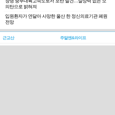
창녕 중부내륙고속도로서 포탄 발견…살상력 없는 모
의탄으로 밝혀져
입원환자가 연달아 사망한 울산 한 정신의료기관 폐원
전망
근교산
주말엔&라이프
근교산&그너머…상주·문경
폭염보다 더 뜨거워라…100
청화산~시루봉
일을 붉게 불태울 ‘선비정신’
피었네
PC버전
엑스
페이스북