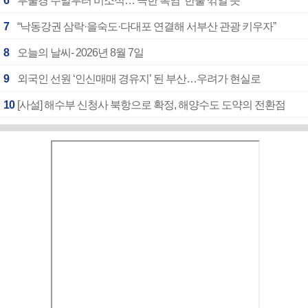
6
부울경 주말부터 비소식…‘극한 폭염’ 한풀 꺾일 듯
7
“낙동강권 삼락·을숙도·다대포 연결해 서부산 관광 키우자”
8
오늘의 날씨- 2026년 8월 7일
9
외국인 선원 ‘인신매매 경유지’ 된 부산…우려가 현실로
10
[사설] 해수부 신청사 북항으로 확정, 해양수도 도약의 전환점