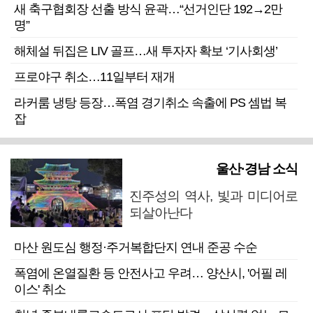
새 축구협회장 선출 방식 윤곽…“선거인단 192→2만
명”
해체설 뒤집은 LIV 골프…새 투자자 확보 ‘기사회생’
프로야구 취소…11일부터 재개
라커룸 냉탕 등장…폭염 경기취소 속출에 PS 셈법 복
잡
울산·경남 소식
진주성의 역사, 빛과 미디어로
되살아난다
마산 원도심 행정·주거복합단지 연내 준공 수순
폭염에 온열질환 등 안전사고 우려… 양산시, '어필 레
이스' 취소