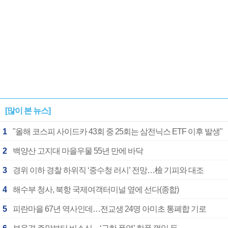
[많이 본 뉴스]
1
"올해 코스피 사이드카 43회 중 25회는 삼전닉스 ETF 이후 발생"
2
백양산 고지대 마을우물 55년 만에 바닥
3
경위 이하 경찰 하위직 ‘중수청 러시’ 전망…檢 기피와 대조
4
해수부 청사, 북항 국제여객터미널 옆에 선다(종합)
5
피란마을 67년 역사인데…전교생 24명 아미초 통폐합 기로