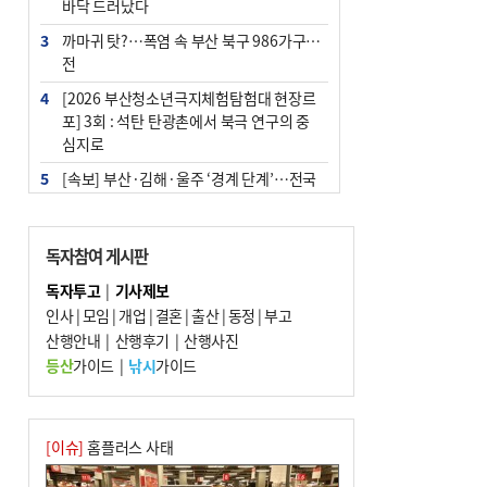
바닥 드러났다
3
까마귀 탓?…폭염 속 부산 북구 986가구 정
전
4
[2026 부산청소년극지체험탐험대 현장르
포] 3회 : 석탄 탄광촌에서 북극 연구의 중
심지로
5
[속보] 부산·김해·울주 ‘경계 단계’…전국
48개 시군 가뭄
6
‘혐오표현’ 쓰면 지방공무원 최대 파면까지
독자참여 게시판
중징계
독자투고
|
기사제보
7
부산·울산·경남 폭염 속 소나기·비…무더
인사
|
모임
|
개업
|
결혼
|
출산
|
동정
|
부고
위는 지속
산행안내
|
산행후기
|
산행사진
8
이임생, 홍명보 선임 독단적 결정 아냐…면
등산
가이드
|
낚시
가이드
담 메모 제출
9
경찰가족 관련 사건 45건…그동안 파악조
차 안해
[이슈]
홈플러스 사태
10
홈플 사태에 2분기 대형마트 판매 9.4%