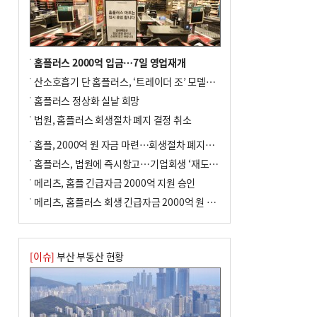
↓…백화점은 14.8%↑
홈플러스 2000억 입금…7일 영업재개
산소호흡기 단 홈플러스, ‘트레이더 조’ 모델로 살아날까
홈플러스 정상화 실낱 희망
법원, 홈플러스 회생절차 폐지 결정 취소
홈플, 2000억 원 자금 마련…회생절차 폐지에 즉시항고(종합)
홈플러스, 법원에 즉시항고…기업회생 ‘재도전’
메리츠, 홈플 긴급자금 2000억 지원 승인
메리츠, 홈플러스 회생 긴급자금 2000억 원 지원 승인
[이슈]
부산 부동산 현황