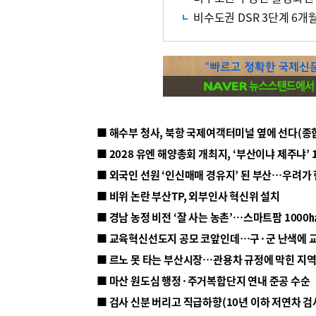
비수도권 DSR 3단계 6
■ 해수부 청사, 북항 국제여객터미널 옆에 선다(종
■ 2028 유엔 해양총회 개최지, ‘부산이냐 제주냐’ 
■ 외국인 선원 ‘인신매매 경유지’ 된 부산…우려가
■ 비위 논란 부산TP, 외부인사 혁신위 설치
■ 르노 못 타는 부산시장…관용차 규정에 막힌 지
■ 마산 원도심 행정·주거복합단지 연내 준공 수순