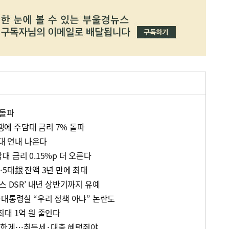
 돌파
에 주담대 금리 7% 돌파
담대 연내 나온다
 금리 0.15%p 더 오른다
5대銀 잔액 3년 만에 최대
스 DSR’ 내년 상반기까지 유예
…대통령실 “우리 정책 아냐” 논란도
최대 1억 원 줄인다
 한계…취득세·대출 혜택줘야