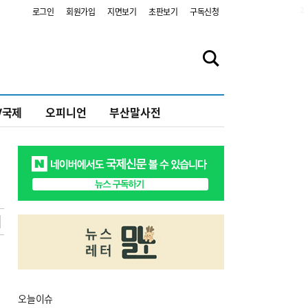
2
로그인
회원가입
지면보기
초판보기
구독신청
V국제
오피니언
부산말사전
오늘
이슈