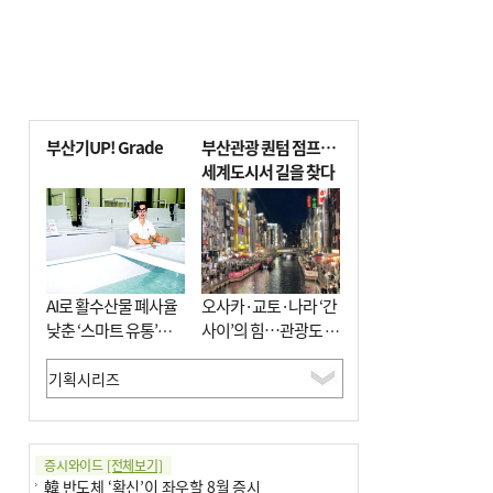
부산기UP! Grade
부산관광 퀀텀 점프…
세계도시서 길을 찾다
AI로 활수산물 폐사율
오사카·교토·나라 ‘간
낮춘 ‘스마트 유통’…
사이’의 힘…관광도 뭉
사막·산악지대 수출
쳐야 흥한다
도전
증시와이드
[전체보기]
韓 반도체 ‘확신’이 좌우할 8월 증시