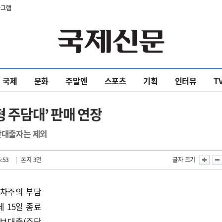
타그램
국제
문화
주말엔
스포츠
기획
인터뷰
T
형 주담대’ 판매 연장
단대출자는 제외
5:53
| 본지 3면
글자 크기
 차주의 부담
 15일 종료
보대출(주담