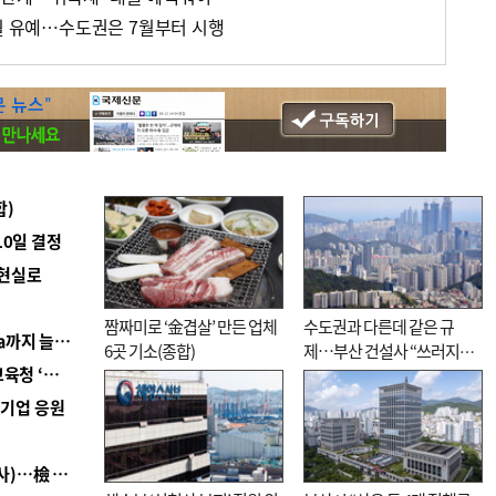
개월 유예…수도권은 7월부터 시행
합)
10일 결정
 현실로
짬짜미로 ‘金겹살’ 만든 업체
수도권과 다른데 같은 규
■ 경남 농정 비전 ‘잘 사는 농촌’…스마트팜 1000㏊까지 늘린다
6곳 기소(종합)
제…부산 건설사 “쓰러지기
■ 교육혁신선도지 공모 코앞인데…구·군 난색에 교육청 ‘쩔쩔’
직전”
역기업 응원
■ 검사 신분 버리고 직급하향(10년 이하 저연차 검사)…檢 중수청행 기피