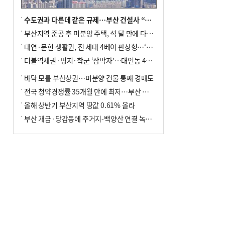
수도권과 다른데 같은 규제…부산 건설사 “쓰러지기 직전”
부산지역 준공 후 미분양 주택, 석 달 만에 다시 3000가구 넘어서
대연·문현 생활권, 전 세대 4베이 판상형…‘더샵 트리센트’ 내달 분양
더블역세권·평지·학군 ‘삼박자’…대연동 42층 브랜드 단지
바닥 모를 부산상권…미분양 건물 통째 경매도
전국 청약경쟁률 35개월 만에 최저…부산 미분양 ‘적체’ 심화
올해 상반기 부산지역 땅값 0.61% 올라
부산 개금·당감동에 주거지-백양산 연결 녹지 조성