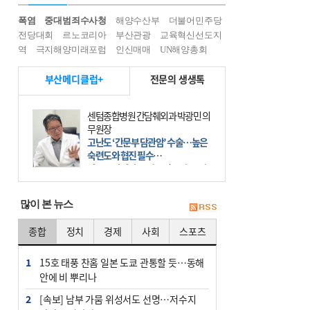
폭염
중대범죄수사청
해양수산부
더불어민주당
전당대회
르노코리아
부산관광
교육혁신선도지
역
극지해양미래포럼
인신매매
UN해양총회
부산메디클럽+
전문의 생생톡
센텀종합병원 간담췌외과 박광민 의
무원장
고난도 ‘간문부 담관암’ 수술…높은
숙련도와 협진 필수
간문부 담관암(클라츠킨 종양)은 좌
우 간에서 나오는, 담관(담즙 배출 경
로)이 합쳐지는 부위인 ‘간문부(肝門
많이 본 뉴스
部)’에 생기는 악성 종양이다. 간동맥
문맥 림프절 담
종합
정치
경제
사회
스포츠
1
15호 태풍 찬홈 일본 도쿄 관통할 듯…동해
안에 비 뿌리나
2
[속보] 남부 가뭄 위성서도 선명…저수지