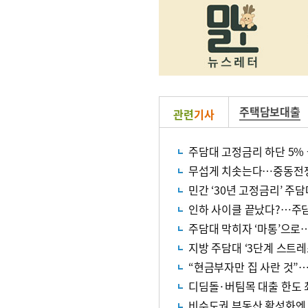
주택담보대출
관련
기사
주담대 고정금리 하단 5%
무섭게 치솟는다…중동전쟁
민간 ‘30년 고정금리’ 주
인하 사이클 끝났다?…주담대
주담대 막히자 ‘마통’으로…
지방 주담대 ‘3단계 스트레
“현금부자만 집 사란 것”
디딤돌·버팀목 대출 한도 
비수도권 부동산 활성화엔