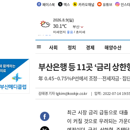
페이스북
엑스
카카오채널
유튜브
인스
사회
정치
경제
해양수산
부산은행 등 11곳 ‘금리 상한
年 0.45~0.75%P선에서 조정…전세자금·집
김태경 기자
tgkim@kookje.co.kr
| 입력 : 2022-07-14 19:5
최근 시장 금리 급등으로 대출
이 커질 것으로 우려되는 가운데
예정이던 금리 상한형 주택담