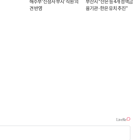
해수부 ‘신청사 부지’ 직원 의
부산시 “산은 등 4개 정책금
견 반영
융기관·한은 유치 추진”