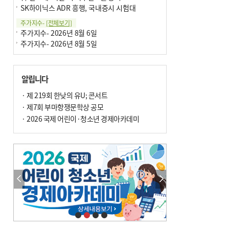
SK하이닉스 ADR 흥행, 국내증시 시험대
주가지수-
[전체보기]
주가지수- 2026년 8월 6일
주가지수- 2026년 8월 5일
알립니다
· 제 219회 한낮의 유U; 콘서트
· 제7회 부마항쟁문학상 공모
· 2026 국제 어린이·청소년 경제아카데미