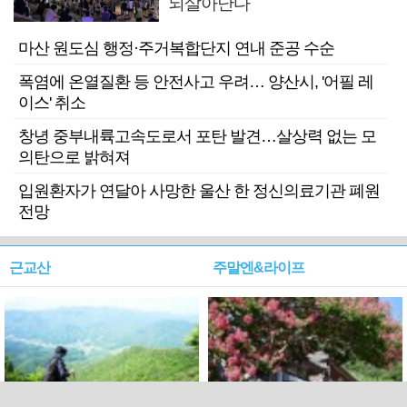
되살아난다
마산 원도심 행정·주거복합단지 연내 준공 수순
폭염에 온열질환 등 안전사고 우려… 양산시, '어필 레
이스' 취소
창녕 중부내륙고속도로서 포탄 발견…살상력 없는 모
의탄으로 밝혀져
입원환자가 연달아 사망한 울산 한 정신의료기관 폐원
전망
근교산
주말엔&라이프