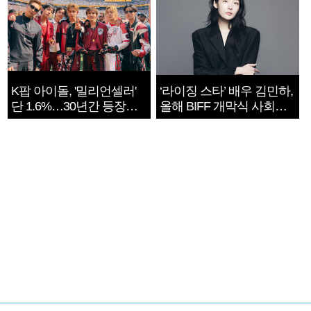
K팝 아이돌, '밀리언셀러'
‘라이징 스타’ 배우 김민하,
단 1.6%…30년간 등장
올해 BIFF 개막식 사회자
1182개팀 전수조사
확정