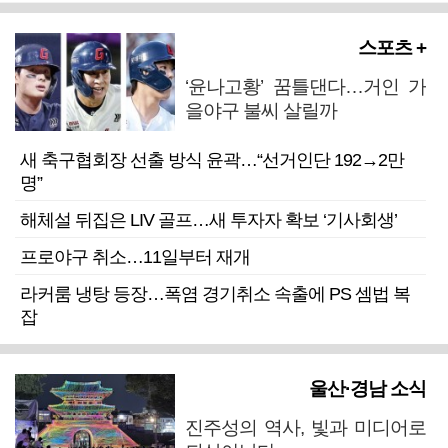
스포츠 +
‘윤나고황’ 꿈틀댄다…거인 가
을야구 불씨 살릴까
새 축구협회장 선출 방식 윤곽…“선거인단 192→2만
명”
해체설 뒤집은 LIV 골프…새 투자자 확보 ‘기사회생’
프로야구 취소…11일부터 재개
라커룸 냉탕 등장…폭염 경기취소 속출에 PS 셈법 복
잡
울산·경남 소식
진주성의 역사, 빛과 미디어로