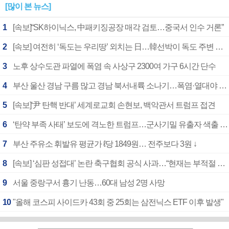
[많이 본 뉴스]
1
[속보]“SK하이닉스, 中패키징공장 매각 검토…중국서 인수 거론”
2
[속보] 여전히 ‘독도는 우리땅’ 외치는 日…韓선박이 독도 주변 해양조사 활동하자 반발
3
노후 상수도관 파열에 폭염 속 사상구 2300여 가구 6시간 단수
4
부산 울산 경남 구름 많고 경남 북서내륙 소나기…폭염·열대야 계속
5
[속보]‘尹 탄핵 반대’ 세계로교회 손현보, 백악관서 트럼프 접견
6
‘탄약 부족 사태’ 보도에 격노한 트럼프…군사기밀 유출자 색출 지시
7
부산 주유소 휘발유 평균가 ℓ당 1849원… 전주보다 3원 ↓
8
[속보] ‘심판 성접대’ 논란 축구협회 공식 사과…“현재는 부적절 행위 없어”
9
서울 중랑구서 흉기 난동…60대 남성 2명 사망
10
"올해 코스피 사이드카 43회 중 25회는 삼전닉스 ETF 이후 발생"