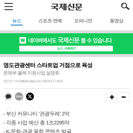
뉴스
스포츠·연예
오피니언
동영상
영도관광센터 스타트업 거점으로 육성
문체부 올해 지원사업 설명회
정인덕 기자 iself@kookje.co.kr | 2023.01.17 19:24
- 부산 커뮤니티 ‘관광두레’ 2억
- 각종 사업 예산 총 1조2295억
- K-문화·관광 융합 콘텐츠 발굴