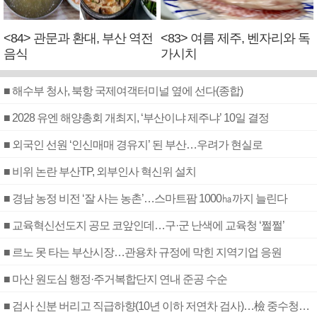
<84> 관문과 환대, 부산 역전
<83> 여름 제주, 벤자리와 독
음식
가시치
■ 해수부 청사, 북항 국제여객터미널 옆에 선다(종합)
■ 2028 유엔 해양총회 개최지, ‘부산이냐 제주냐’ 10일 결정
■ 외국인 선원 ‘인신매매 경유지’ 된 부산…우려가 현실로
■ 비위 논란 부산TP, 외부인사 혁신위 설치
■ 경남 농정 비전 ‘잘 사는 농촌’…스마트팜 1000㏊까지 늘린다
■ 교육혁신선도지 공모 코앞인데…구·군 난색에 교육청 ‘쩔쩔’
■ 르노 못 타는 부산시장…관용차 규정에 막힌 지역기업 응원
■ 마산 원도심 행정·주거복합단지 연내 준공 수순
■ 검사 신분 버리고 직급하향(10년 이하 저연차 검사)…檢 중수청행 기피