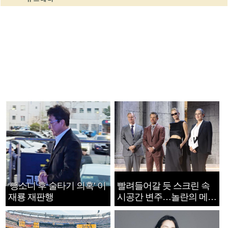
‘뺑소니 후 술타기 의혹’ 이
빨려들어갈 듯 스크린 속
재룡 재판행
시공간 변주…놀란의 메시
지는 ‘전쟁 속죄’