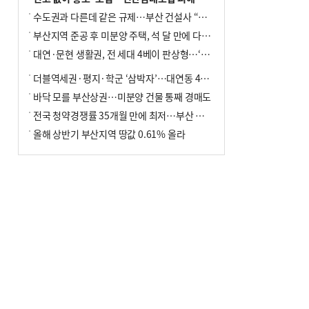
수도권과 다른데 같은 규제…부산 건설사 “쓰러지기 직전”
부산지역 준공 후 미분양 주택, 석 달 만에 다시 3000가구 넘어서
대연·문현 생활권, 전 세대 4베이 판상형…‘더샵 트리센트’ 내달 분양
더블역세권·평지·학군 ‘삼박자’…대연동 42층 브랜드 단지
바닥 모를 부산상권…미분양 건물 통째 경매도
전국 청약경쟁률 35개월 만에 최저…부산 미분양 ‘적체’ 심화
올해 상반기 부산지역 땅값 0.61% 올라