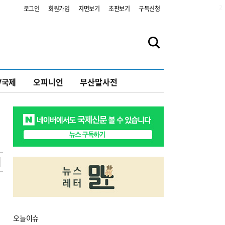
2
로그인
회원가입
지면보기
초판보기
구독신청
V국제
오피니언
부산말사전
오늘
이슈