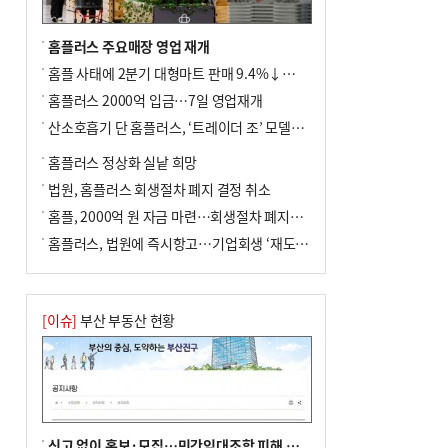
홈플러스 주요매장 영업 재개
홈플 사태에 2분기 대형마트 판매 9.4%↓…백화점은 14.8%↑
홈플러스 2000억 입금…7일 영업재개
산소호흡기 단 홈플러스, ‘트레이더 조’ 모델로 살아날까
홈플러스 정상화 실낱 희망
법원, 홈플러스 회생절차 폐지 결정 취소
홈플, 2000억 원 자금 마련…회생절차 폐지에 즉시항고(종합)
홈플러스, 법원에 즉시항고…기업회생 ‘재도전’
[이슈]
부산 부동산 현황
신고 없이 홍보·모집…민간임대조합 피해 주의보