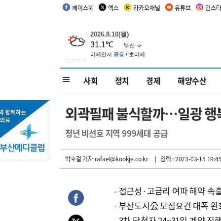
페이스북
엑스
카카오채널
유튜브
인스
사회
정치
경제
해양수산
외곽필패 불식할까…일광 행복
청년 비선호 지역 999세대 공급
박호걸 기자
rafael@kookje.co.kr
| 입력 : 2023-03-15 19:4
- 접근성·고금리 여파 해약 속
- 부산도시公 모집요건 대폭 완
- 3차 당첨자 24~31일 계약 진