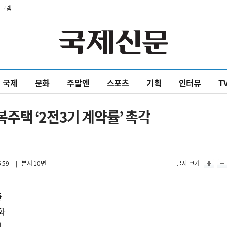
타그램
국제
문화
주말엔
스포츠
기획
인터뷰
T
주택 ‘2전3기 계약률’ 촉각
5:59
| 본지 10면
글자 크기
출
화
행