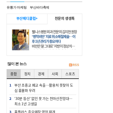
유통가 마케팅
부산바다축제
부산메디클럽+
전문의 생생톡
웰니스병원 외과 전문의 김지헌 원장
‘병적비만’ 치료 위소매절제술…이
후 1년 관리가 중요하다
비만은 말 그대로 ‘지방이 정상치보
다 더 많이 축적된 상태’이다. 그러나
비만은 더는 외모의 문제에 끝나지 않
는다. 비만은 질병이다. 세계보건기
많이 본 뉴스
구(WHO)는 19
종합
정치
경제
사회
스포츠
1
부산 초중교 폐교 속출…활용처 못찾아 도
심 흉물화 우려
2
‘30분 등산’ 없인 못 가는 천마산전망대…
최소 1년 고생길
3
홈플러스 주요매장 영업 재개