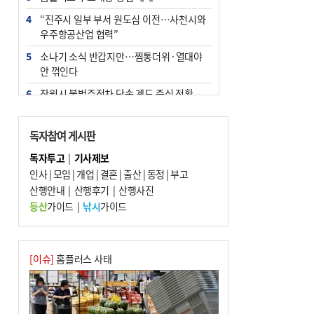
4
“진주시 일부 부서 원도심 이전…사천시와
우주항공산업 협력”
5
소나기 소식 반갑지만…찜통더위·열대야
안 꺾인다
6
창원시 불법주정차 단속 계도 중심 전환
7
엘시티 ‘사무장병원’ 일당 기소…명의 빌려
준 의사는 구속
독자참여 게시판
8
인신매매 탈출하다 다친 외국인, 치료비 폭
독자투고
|
기사제보
탄까지 맞을뻔
인사
|
모임
|
개업
|
결혼
|
출산
|
동정
|
부고
9
산행안내
[와이라노]‘공공기관 지방이전’ 효과 있었
|
산행후기
|
산행사진
나 살펴보니
등산
가이드
|
낚시
가이드
10
신고 없이 홍보·모집…민간임대조합 피해
주의보
[이슈]
홈플러스 사태