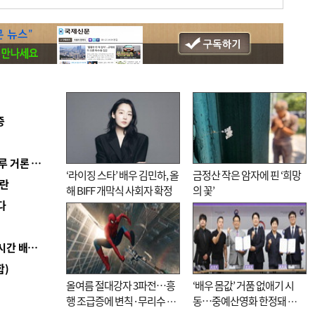
증
■ 축구협회 ‘성 접대’ 의혹 일파만파…日도 의혹 연루 거론 심판 2명 조사
‘라이징 스타’ 배우 김민하, 올
금정산 작은 암자에 핀 ‘희망
혼란
해 BIFF 개막식 사회자 확정
의 꽃’
다
■ 로봇 1000대가 상품 입출고 척척…롯데마트 24시간 배송 자동화
합)
올여름 절대강자 3파전…흥
‘배우 몸값’ 거품 없애기 시
행 조급증에 변칙·무리수 마
동…중예산영화 한정돼 실