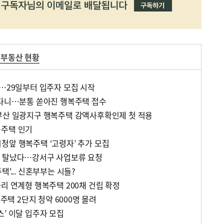
 부동산 현황
대…29일부터 입주자 모집 시작
우다니…분통 쏟아진 행복주택 접수
부산 일광지구 행복주택 감액사후확인제 첫 적용
복주택 인기
청앞 행복주택 ‘고령자’ 추가 모집
국 탈났다…강서구 사업보류 요청
'... 신혼부부는 시들?
리 연계형 행복주택 200채 건립 확정
복주택 2단지 청약 6000명 몰려
스’ 이달 입주자 모집