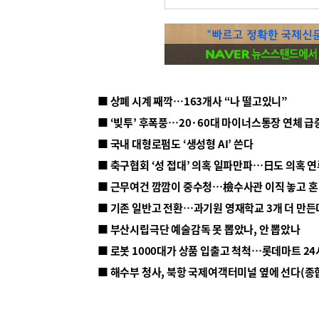
■ 상폐 시계 째깍…163개사 “나 떨고있니”
■ ‘빚투’ 후폭풍…20·60대 마이너스통장 연체 급
■ 국내 대형로펌도 ‘생성형 AI’ 쓴다
■ 근무여건 깜깜이 중수청…檢수사관 이직 놓고 
■ 기존 일반고 전환…과기원 영재학교 3개 더 만든
■ 부산시립극단 예술감독 못 뽑았나, 안 뽑았나
■ 해수부 청사, 북항 국제여객터미널 옆에 선다(종