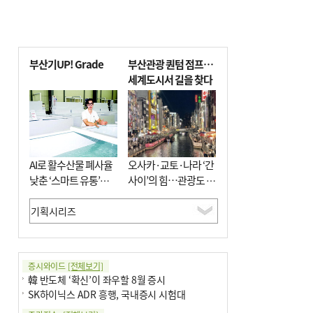
부산기UP! Grade
부산관광 퀀텀 점프…
세계도시서 길을 찾다
AI로 활수산물 폐사율
오사카·교토·나라 ‘간
낮춘 ‘스마트 유통’…
사이’의 힘…관광도 뭉
사막·산악지대 수출
쳐야 흥한다
도전
증시와이드
[전체보기]
韓 반도체 ‘확신’이 좌우할 8월 증시
SK하이닉스 ADR 흥행, 국내증시 시험대