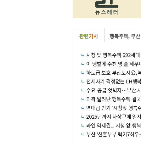
관련
기사
행복주택
,
부산
시청 앞 행복주택 692세
이 땡볕에 수천 명 줄 세
하도급 보호 부산도시公, 
전세사기 걱정없는 LH행
수요-공급 엇박자…부산 시
외곽 밀려난 행복주택 결
역대급 인기 '시청앞 행복주택
2025년까지 사상구에 일자
과연 역세권... 시청 앞 행
부산 ‘신혼부부 럭키7하우