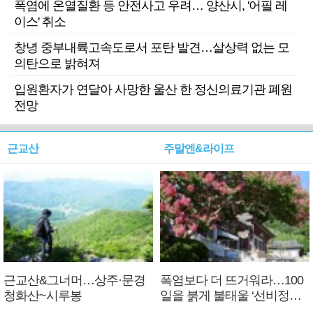
폭염에 온열질환 등 안전사고 우려… 양산시, '어필 레
이스' 취소
창녕 중부내륙고속도로서 포탄 발견…살상력 없는 모
의탄으로 밝혀져
입원환자가 연달아 사망한 울산 한 정신의료기관 폐원
전망
근교산
주말엔&라이프
근교산&그너머…상주·문경
폭염보다 더 뜨거워라…100
청화산~시루봉
일을 붉게 불태울 ‘선비정신’
피었네