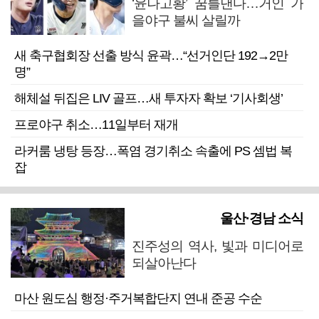
‘윤나고황’ 꿈틀댄다…거인 가
을야구 불씨 살릴까
새 축구협회장 선출 방식 윤곽…“선거인단 192→2만
명”
해체설 뒤집은 LIV 골프…새 투자자 확보 ‘기사회생’
프로야구 취소…11일부터 재개
라커룸 냉탕 등장…폭염 경기취소 속출에 PS 셈법 복
잡
울산·경남 소식
진주성의 역사, 빛과 미디어로
되살아난다
마산 원도심 행정·주거복합단지 연내 준공 수순