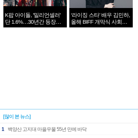
K팝 아이돌, '밀리언셀러'
‘라이징 스타’ 배우 김민하,
단 1.6%…30년간 등장
올해 BIFF 개막식 사회자
1182개팀 전수조사
확정
[많이 본 뉴스]
1
백양산 고지대 마을우물 55년 만에 바닥