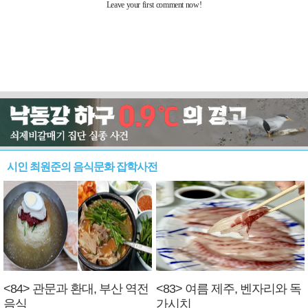
시인 최원준의 음식문화 잡학사전
<84> 관문과 환대, 부산 역전
<83> 여름 제주, 벤자리와 독
음식
가시치