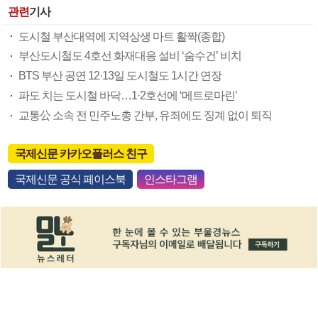
관련
기사
도시철 부산대역에 지역상생 마트 활짝(종합)
부산도시철도 4호선 화재대응 설비 ‘숨수건’ 비치
BTS 부산 공연 12·13일 도시철도 1시간 연장
파도 치는 도시철 바닥…1·2호선에 ‘메트로마린’
교통公 소속 전 민주노총 간부, 유죄에도 징계 없이 퇴직
국제신문 카카오플러스 친구
국제신문 공식 페이스북
인스타그램