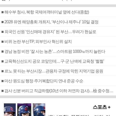
■ 해수부 청사, 북항 국제여객터미널 옆에 선다(종합)
■ 2028 유엔 해양총회 개최지, ‘부산이냐 제주냐’ 10일 결정
■ 외국인 선원 ‘인신매매 경유지’ 된 부산…우려가 현실로
■ 비위 논란 부산TP, 외부인사 혁신위 설치
■ 경남 농정 비전 ‘잘 사는 농촌’…스마트팜 1000㏊까지 늘린다
■ 교육혁신선도지 공모 코앞인데…구·군 난색에 교육청 ‘쩔쩔’
■ 르노 못 타는 부산시장…관용차 규정에 막힌 지역기업 응원
■ 마산 원도심 행정·주거복합단지 연내 준공 수순
■ 검사 신분 버리고 직급하향(10년 이하 저연차 검사)…檢 중수청행 기피
스포츠 +