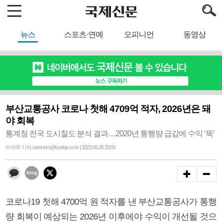
뉴스
스포츠·연예
오피니언
동영상
부산교통공사 코로나 첫해 4709억 적자, 2026년은 돼
야 회복
통계청 전국 도시철도 분석 결과…2020년 통행량 급감에 수익 ‘뚝’
이석주 기자 serenom@kookje.co.kr | 2023.06.26 20:06
코로나19 첫해 4700억 원 적자를 낸 부산교통공사가 통행
량 회복이 예상되는 2026년 이후에야 수익이 개선될 것으