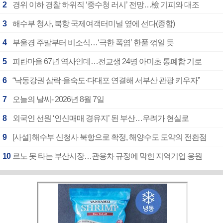
2
경위 이하 경찰 하위직 ‘중수청 러시’ 전망…檢 기피와 대조
3
해수부 청사, 북항 국제여객터미널 옆에 선다(종합)
4
부울경 주말부터 비소식…‘극한 폭염’ 한풀 꺾일 듯
5
피란마을 67년 역사인데…전교생 24명 아미초 통폐합 기로
6
“낙동강권 삼락·을숙도·다대포 연결해 서부산 관광 키우자”
7
오늘의 날씨- 2026년 8월 7일
8
외국인 선원 ‘인신매매 경유지’ 된 부산…우려가 현실로
9
[사설] 해수부 신청사 북항으로 확정, 해양수도 도약의 전환점
10
르노 못 타는 부산시장…관용차 규정에 막힌 지역기업 응원