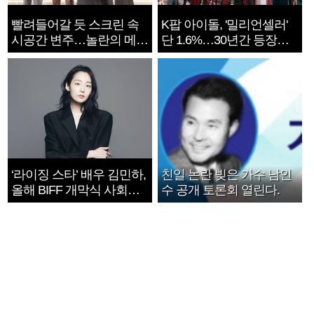
빨려들어갈 듯 스크린 속
K팝 아이돌, '밀리언셀러'
시공간 변주…놀란의 메시
단 1.6%…30년간 등장
지는 ‘전쟁 속죄’
1182개팀 전수조사
‘라이징 스타’ 배우 김민하,
친일 논란 빚은 가수 남인
올해 BIFF 개막식 사회자
수 공개 토론회 열린다.
확정