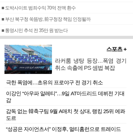
■ 도박사이트 범죄수익 70억 전액 환수
■ 부산 북구청 쑥뜸방, 前구청장 책임 인정될까
■ 통영시민 추석 전 35만 원 받는다
스포츠 +
라커룸 냉탕 등장…폭염 경기
취소 속출에 PS 셈법 복잡
극한 폭염에…초유의 프로야구 전 경기 취소
이강인 “아우파 알레티”…9일 AT마드리드 데뷔전 기대
감
감독 없는 韓축구팀 9월 A매치 첫 상대, 랭킹 25위 에콰
도르
“성공은 자이언츠서” 이정후, 멀티홈런으로 트레이드