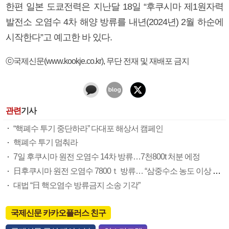
한편 일본 도쿄전력은 지난달 18일 “후쿠시마 제1원자력
발전소 오염수 4차 해양 방류를 내년(2024년) 2월 하순에
시작한다”고 예고한 바 있다.
ⓒ국제신문(www.kookje.co.kr), 무단 전재 및 재배포 금지
관련
기사
“핵폐수 투기 중단하라” 다대포 해상서 캠페인
핵폐수 투기 멈춰라
7일 후쿠시마 원전 오염수 14차 방류…7천800t 처분 에정
日후쿠시마 원전 오염수 7800ｔ 방류… “삼중수소 농도 이상 없어”
대법 “日 핵오염수 방류금지 소송 기각”
국제신문 카카오플러스 친구