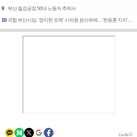
9
부산 철강공장 50대 노동자 추락사
10
국힘 부산시당, ‘정이한 조력’ 시의원 윤리위에…‘한동훈 지지’도 신고접수