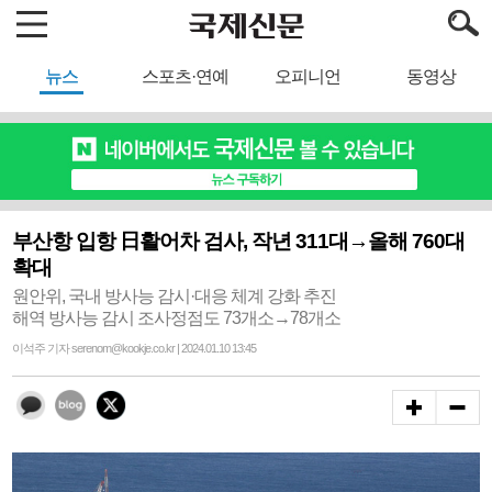
뉴스
스포츠·연예
오피니언
동영상
부산항 입항 日활어차 검사, 작년 311대→올해 760대
확대
원안위, 국내 방사능 감시·대응 체계 강화 추진
해역 방사능 감시 조사정점도 73개소→78개소
이석주 기자 serenom@kookje.co.kr | 2024.01.10 13:45