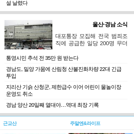
설 날렸다
울산·경남 소식
대포통장 모집해 전국 범죄조
직에 공급한 일당 200명 무더
기 검거
통영시민 추석 전 35만 원 받는다
경남도, 밀양 가뭄에 산림청 산불진화차량 22대 긴급
투입
지리산 기슭 산청군, 제한급수 이어 어린이 물놀이장
운영도 취소
경남 양산 20일째 열대야…역대 최장 기록
근교산
주말엔&라이프