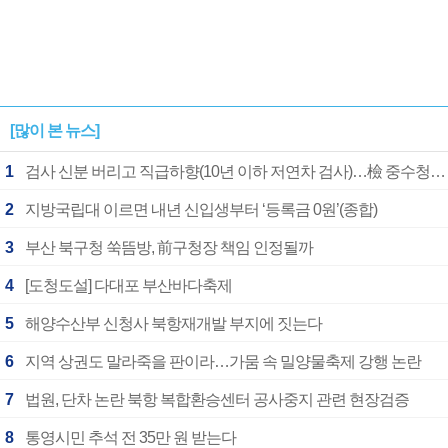
[많이 본 뉴스]
1
검사 신분 버리고 직급하향(10년 이하 저연차 검사)…檢 중수청행 기피
2
지방국립대 이르면 내년 신입생부터 ‘등록금 0원’(종합)
3
부산 북구청 쑥뜸방, 前구청장 책임 인정될까
4
[도청도설] 다대포 부산바다축제
5
해양수산부 신청사 북항재개발 부지에 짓는다
6
지역 상권도 말라죽을 판이라…가뭄 속 밀양물축제 강행 논란
7
법원, 단차 논란 북항 복합환승센터 공사중지 관련 현장검증
8
통영시민 추석 전 35만 원 받는다