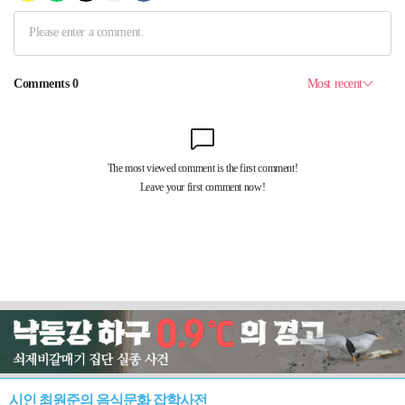
시인 최원준의 음식문화 잡학사전