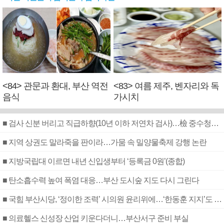
<84> 관문과 환대, 부산 역전
<83> 여름 제주, 벤자리와 독
음식
가시치
■ 검사 신분 버리고 직급하향(10년 이하 저연차 검사)…檢 중수청행 기피
■ 지역 상권도 말라죽을 판이라…가뭄 속 밀양물축제 강행 논란
■ 지방국립대 이르면 내년 신입생부터 ‘등록금 0원’(종합)
■ 탄소흡수력 높여 폭염 대응…부산 도시숲 지도 다시 그린다
■ 국힘 부산시당, ‘정이한 조력’ 시의원 윤리위에…‘한동훈 지지’도 신고접수
■ 의료헬스 신성장 산업 키운다더니…부산서구 준비 부실