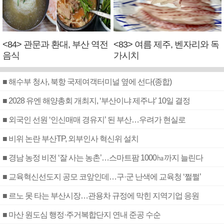
<84> 관문과 환대, 부산 역전
<83> 여름 제주, 벤자리와 독
음식
가시치
■ 해수부 청사, 북항 국제여객터미널 옆에 선다(종합)
■ 2028 유엔 해양총회 개최지, ‘부산이냐 제주냐’ 10일 결정
■ 외국인 선원 ‘인신매매 경유지’ 된 부산…우려가 현실로
■ 비위 논란 부산TP, 외부인사 혁신위 설치
■ 경남 농정 비전 ‘잘 사는 농촌’…스마트팜 1000㏊까지 늘린다
■ 교육혁신선도지 공모 코앞인데…구·군 난색에 교육청 ‘쩔쩔’
■ 르노 못 타는 부산시장…관용차 규정에 막힌 지역기업 응원
■ 마산 원도심 행정·주거복합단지 연내 준공 수순