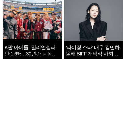
K팝 아이돌, '밀리언셀러'
‘라이징 스타’ 배우 김민하,
단 1.6%…30년간 등장
올해 BIFF 개막식 사회자
1182개팀 전수조사
확정