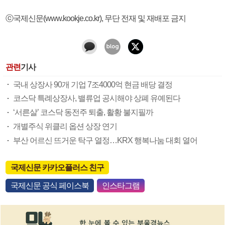
ⓒ국제신문(www.kookje.co.kr), 무단 전재 및 재배포 금지
관련
기사
국내 상장사 90개 기업 7조4000억 현금 배당 결정
코스닥 특례상장사, 밸류업 공시해야 상폐 유예된다
‘서른살’ 코스닥 동전주 퇴출, 활황 불지필까
개별주식 위클리 옵션 상장 연기
부산 어르신 뜨거운 탁구 열정…KRX 행복나눔 대회 열어
국제신문 카카오플러스 친구
국제신문 공식 페이스북
인스타그램