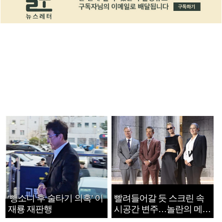
‘뺑소니 후 술타기 의혹’ 이
빨려들어갈 듯 스크린 속
재룡 재판행
시공간 변주…놀란의 메시
지는 ‘전쟁 속죄’