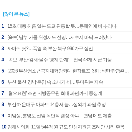
[많이 본 뉴스]
1
15호 태풍 찬홈 일본 도쿄 관통할 듯…동해안에 비 뿌리나
2
[속보] 남부 가뭄 위성서도 선명…저수지 바닥 드러났다
3
까마귀 탓?…폭염 속 부산 북구 986가구 정전
4
[속보] 부산·김해·울주 ‘경계 단계’…전국 48개 시군 가뭄
5
[2026 부산청소년극지체험탐험대 현장르포] 3회 : 석탄 탄광촌에서 북극 연구의 중심지로
6
부산·울산·경남 폭염 속 소나기·비…무더위는 지속
7
‘혐오표현’ 쓰면 지방공무원 최대 파면까지 중징계
8
부산 해운대구 아파트 14층서 불…실외기 과열 추정
9
이임생, 홍명보 선임 독단적 결정 아냐…면담 메모 제출
10
김해시의회, 11일 544억 원 규모 민생지원금 조례안 처리 주목