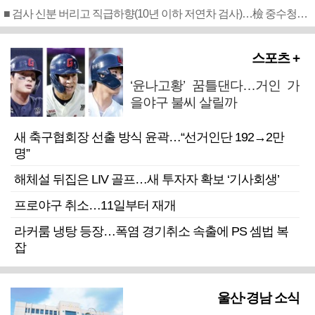
■ 검사 신분 버리고 직급하향(10년 이하 저연차 검사)…檢 중수청행 기피
스포츠 +
‘윤나고황’ 꿈틀댄다…거인 가
을야구 불씨 살릴까
새 축구협회장 선출 방식 윤곽…“선거인단 192→2만
명”
해체설 뒤집은 LIV 골프…새 투자자 확보 ‘기사회생’
프로야구 취소…11일부터 재개
라커룸 냉탕 등장…폭염 경기취소 속출에 PS 셈법 복
잡
울산·경남 소식