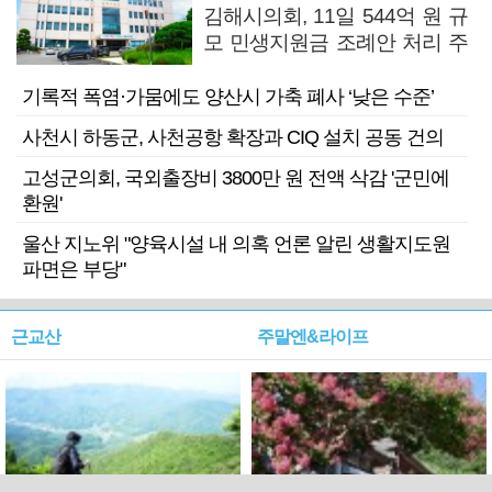
김해시의회, 11일 544억 원 규
모 민생지원금 조례안 처리 주
목
기록적 폭염·가뭄에도 양산시 가축 폐사 ‘낮은 수준’
사천시 하동군, 사천공항 확장과 CIQ 설치 공동 건의
고성군의회, 국외출장비 3800만 원 전액 삭감 '군민에
환원'
울산 지노위 "양육시설 내 의혹 언론 알린 생활지도원
파면은 부당"
근교산
주말엔&라이프