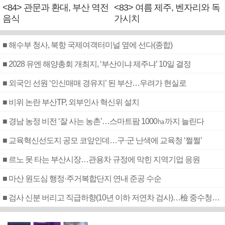
<84> 관문과 환대, 부산 역전
<83> 여름 제주, 벤자리와 독
음식
가시치
■ 해수부 청사, 북항 국제여객터미널 옆에 선다(종합)
■ 2028 유엔 해양총회 개최지, ‘부산이냐 제주냐’ 10일 결정
■ 외국인 선원 ‘인신매매 경유지’ 된 부산…우려가 현실로
■ 비위 논란 부산TP, 외부인사 혁신위 설치
■ 경남 농정 비전 ‘잘 사는 농촌’…스마트팜 1000㏊까지 늘린다
■ 교육혁신선도지 공모 코앞인데…구·군 난색에 교육청 ‘쩔쩔’
■ 르노 못 타는 부산시장…관용차 규정에 막힌 지역기업 응원
■ 마산 원도심 행정·주거복합단지 연내 준공 수순
■ 검사 신분 버리고 직급하향(10년 이하 저연차 검사)…檢 중수청행 기피