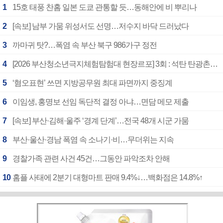
1
15호 태풍 찬홈 일본 도쿄 관통할 듯…동해안에 비 뿌리나
2
[속보] 남부 가뭄 위성서도 선명…저수지 바닥 드러났다
3
까마귀 탓?…폭염 속 부산 북구 986가구 정전
4
[2026 부산청소년극지체험탐험대 현장르포] 3회 : 석탄 탄광촌에서 북극 연구의 중심지로
5
‘혐오표현’ 쓰면 지방공무원 최대 파면까지 중징계
6
이임생, 홍명보 선임 독단적 결정 아냐…면담 메모 제출
7
[속보] 부산·김해·울주 ‘경계 단계’…전국 48개 시군 가뭄
8
부산·울산·경남 폭염 속 소나기·비…무더위는 지속
9
경찰가족 관련 사건 45건…그동안 파악조차 안해
10
홈플 사태에 2분기 대형마트 판매 9.4%↓…백화점은 14.8%↑