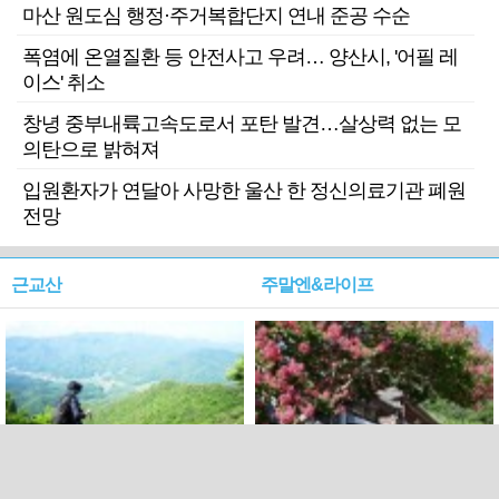
마산 원도심 행정·주거복합단지 연내 준공 수순
폭염에 온열질환 등 안전사고 우려… 양산시, '어필 레
이스' 취소
창녕 중부내륙고속도로서 포탄 발견…살상력 없는 모
의탄으로 밝혀져
입원환자가 연달아 사망한 울산 한 정신의료기관 폐원
전망
근교산
주말엔&라이프
근교산&그너머…상주·문경
폭염보다 더 뜨거워라…100