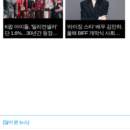
K팝 아이돌, '밀리언셀러'
‘라이징 스타’ 배우 김민하,
단 1.6%…30년간 등장
올해 BIFF 개막식 사회자
1182개팀 전수조사
확정
[많이 본 뉴스]