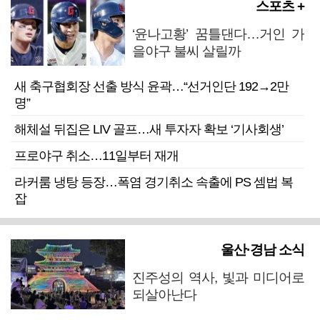
스포츠 +
‘윤나고황’ 꿈틀댄다…거인 가
을야구 불씨 살릴까
새 축구협회장 선출 방식 윤곽…“선거인단 192→2만
명”
해체설 뒤집은 LIV 골프…새 투자자 확보 ‘기사회생’
프로야구 취소…11일부터 재개
라커룸 냉탕 등장…폭염 경기취소 속출에 PS 셈법 복
잡
울산·경남 소식
진주성의 역사, 빛과 미디어로
되살아난다