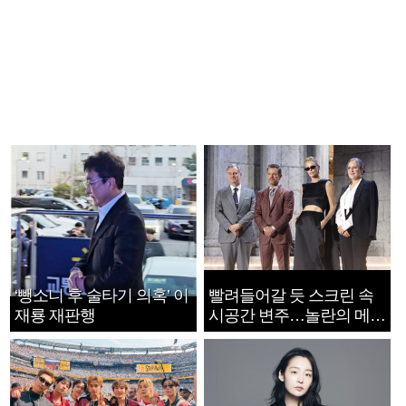
‘뺑소니 후 술타기 의혹’ 이
빨려들어갈 듯 스크린 속
재룡 재판행
시공간 변주…놀란의 메시
지는 ‘전쟁 속죄’