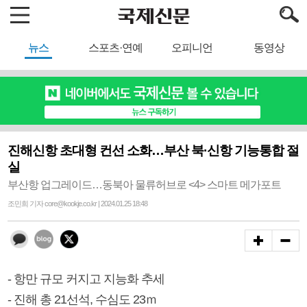
뉴스
스포츠·연예
오피니언
동영상
진해신항 초대형 컨선 소화…부산 북·신항 기능통합 절
실
부산항 업그레이드…동북아 물류허브로 <4> 스마트 메가포트
조민희 기자 core@kookje.co.kr | 2024.01.25 18:48
- 항만 규모 커지고 지능화 추세
- 진해 총 21선석, 수심도 23ｍ