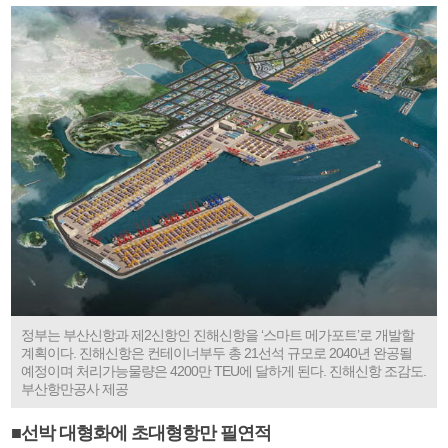
정부는 부산신항과 제2신항인 진해신항을 ‘스마트 메가포트’로 개발할
계획이다. 진해신항은 컨테이너부두 총 21선석 규모로 2040년 완공될
예정이며 처리가능물량은 4200만 TEU에 달하게 된다. 진해신항 조감도.
부산항만공사 제공
■선박 대형화에 초대형항만 필연적