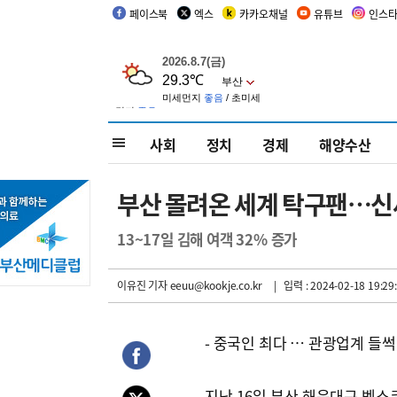
페이스북
엑스
카카오채널
유튜브
인스
사회
정치
경제
해양수산
부산 몰려온 세계 탁구팬…신
13~17일 김해 여객 32% 증가
이유진 기자
eeuu@kookje.co.kr
| 입력 : 2024-02-18 19:29
- 중국인 최다 … 관광업계 들썩
지난 16일 부산 해운대구 벡스