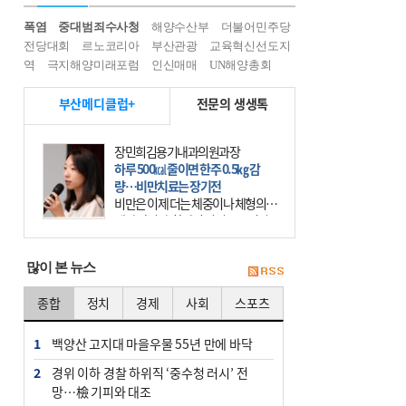
폭염
중대범죄수사청
해양수산부
더불어민주당
전당대회
르노코리아
부산관광
교육혁신선도지
역
극지해양미래포럼
인신매매
UN해양총회
부산메디클럽+
전문의 생생톡
장민희김용기내과의원과장
하루 500㎉ 줄이면 한주 0.5㎏ 감
량…비만치료는 장기전
비만은 이제 더는 체중이나 체형의 문
제가 아니다. 하나의 질병으로 인지
하고 치료와 관리를 해야 한다. 세계
보건기구(WHO)는 이미 1994년 비만
많이 본 뉴스
을 인류의 중요한
종합
정치
경제
사회
스포츠
1
백양산 고지대 마을우물 55년 만에 바닥
2
경위 이하 경찰 하위직 ‘중수청 러시’ 전
망…檢 기피와 대조