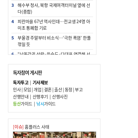
3
해수부 청사, 북항 국제여객터미널 옆에 선
다(종합)
4
피란마을 67년 역사인데…전교생 24명 아
미초 통폐합 기로
5
부울경 주말부터 비소식…‘극한 폭염’ 한풀
꺾일 듯
6
“낙동강권 삼락·을숙도·다대포 연결해 서
부산 관광 키우자”
7
오늘의 날씨- 2026년 8월 7일
독자참여 게시판
8
외국인 선원 ‘인신매매 경유지’ 된 부산…
독자투고
|
기사제보
우려가 현실로
인사
|
모임
|
개업
|
결혼
|
출산
|
동정
|
부고
9
산행안내
[사설] 해수부 신청사 북항으로 확정, 해양
|
산행후기
|
산행사진
수도 도약의 전환점
등산
가이드
|
낚시
가이드
10
르노 못 타는 부산시장…관용차 규정에 막
힌 지역기업 응원
[이슈]
홈플러스 사태