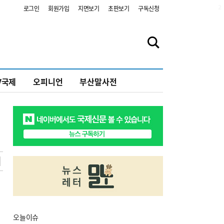
2
로그인
회원가입
지면보기
초판보기
구독신청
V국제
오피니언
부산말사전
오늘
이슈