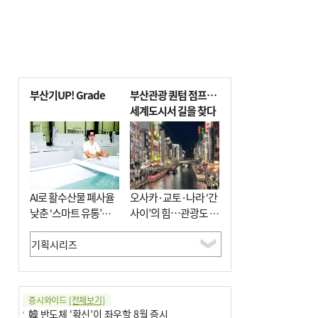
부산기UP! Grade
부산관광 퀀텀 점프…
세계도시서 길을 찾다
AI로 활수산물 폐사율
오사카·교토·나라 ‘간
낮춘 ‘스마트 유통’…
사이’의 힘…관광도 뭉
사막·산악지대 수출
쳐야 흥한다
도전
증시와이드
[전체보기]
韓 반도체 ‘확신’이 좌우할 8월 증시