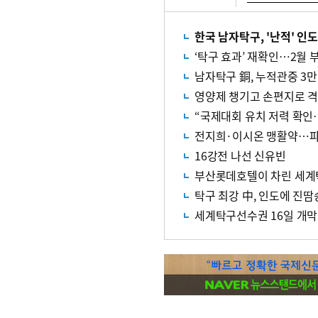
한국 남자탁구, '난적' 인도
‘탁구 효과’ 재확인…2월 
남자탁구 銅, 누적관중 3
영양제 챙기고 손편지로 격
“국제대회 유치 저력 확인
전지희·이시온 맹활약…파
16강전 나선 신유빈
부산롯데호텔이 차린 세계
탁구 최강 中, 인도에 진땀
세계탁구선수권 16일 개막