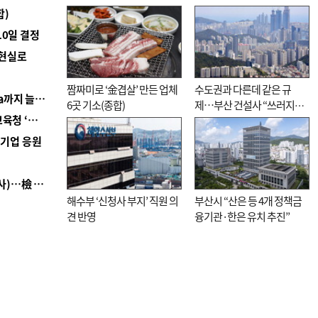
합)
10일 결정
 현실로
짬짜미로 ‘金겹살’ 만든 업체
수도권과 다른데 같은 규
■ 경남 농정 비전 ‘잘 사는 농촌’…스마트팜 1000㏊까지 늘린다
6곳 기소(종합)
제…부산 건설사 “쓰러지기
■ 교육혁신선도지 공모 코앞인데…구·군 난색에 교육청 ‘쩔쩔’
직전”
역기업 응원
■ 검사 신분 버리고 직급하향(10년 이하 저연차 검사)…檢 중수청행 기피
해수부 ‘신청사 부지’ 직원 의
부산시 “산은 등 4개 정책금
견 반영
융기관·한은 유치 추진”