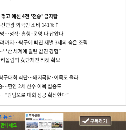
 꺾고 예선 4전 '전승' 금자탑
부산관광 외국인 소비 141%↑
만명…성적·흥행·운영 다 잡았다
려까지…탁구에 빠진 재벌 3세의 숨은 조력
…부산 세계에 알린 값진 경험”
리올림픽 女단체전 티켓 확보
탁구대회 식단…돼지국밥·어묵도 올라
승…한인 2세 선수 이목 집중도
…“원팀으로 대회 성공 확신한다”