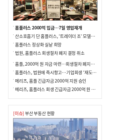
홈플러스 2000억 입금…7일 영업재개
산소호흡기 단 홈플러스, ‘트레이더 조’ 모델로 살아날까
홈플러스 정상화 실낱 희망
법원, 홈플러스 회생절차 폐지 결정 취소
홈플, 2000억 원 자금 마련…회생절차 폐지에 즉시항고(종합)
홈플러스, 법원에 즉시항고…기업회생 ‘재도전’
메리츠, 홈플 긴급자금 2000억 지원 승인
메리츠, 홈플러스 회생 긴급자금 2000억 원 지원 승인
[이슈]
부산 부동산 현황