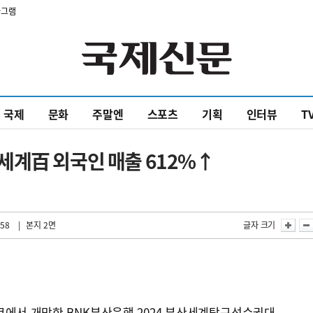
타그램
국제
문화
주말엔
스포츠
기획
인터뷰
T
세계百 외국인 매출 612%↑
:58
| 본지 2면
글자 크기
코에서 개막한 BNK부산은행 2024 부산세계탁구선수권대