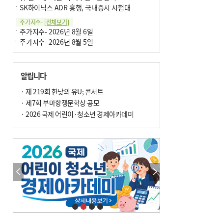
SK하이닉스 ADR 흥행, 국내증시 시험대
주가지수-
[전체보기]
주가지수- 2026년 8월 6일
주가지수- 2026년 8월 5일
알립니다
· 제 219회 한낮의 유U; 콘서트
· 제7회 부마항쟁문학상 공모
· 2026 국제 어린이·청소년 경제아카데미