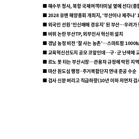
■ 해수부 청사, 북항 국제여객터미널 옆에 선다(종
■ 2028 유엔 해양총회 개최지, ‘부산이냐 제주냐’ 
■ 외국인 선원 ‘인신매매 경유지’ 된 부산…우려가
■ 비위 논란 부산TP, 외부인사 혁신위 설치
■ 르노 못 타는 부산시장…관용차 규정에 막힌 지
■ 마산 원도심 행정·주거복합단지 연내 준공 수순