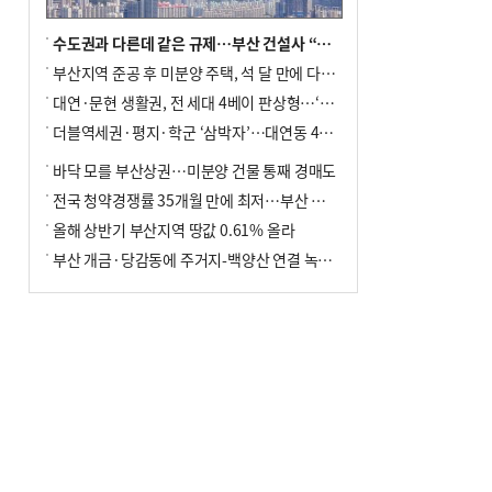
수도권과 다른데 같은 규제…부산 건설사 “쓰러지기 직전”
부산지역 준공 후 미분양 주택, 석 달 만에 다시 3000가구 넘어서
대연·문현 생활권, 전 세대 4베이 판상형…‘더샵 트리센트’ 내달 분양
더블역세권·평지·학군 ‘삼박자’…대연동 42층 브랜드 단지
바닥 모를 부산상권…미분양 건물 통째 경매도
전국 청약경쟁률 35개월 만에 최저…부산 미분양 ‘적체’ 심화
올해 상반기 부산지역 땅값 0.61% 올라
부산 개금·당감동에 주거지-백양산 연결 녹지 조성