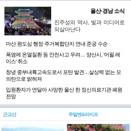
울산·경남 소식
진주성의 역사, 빛과 미디어로
되살아난다
마산 원도심 행정·주거복합단지 연내 준공 수순
폭염에 온열질환 등 안전사고 우려… 양산시, '어필 레
이스' 취소
창녕 중부내륙고속도로서 포탄 발견…살상력 없는 모
의탄으로 밝혀져
입원환자가 연달아 사망한 울산 한 정신의료기관 폐원
전망
근교산
주말엔&라이프