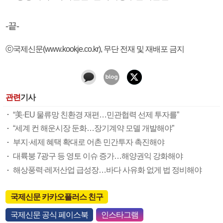
-끝-
ⓒ국제신문(www.kookje.co.kr), 무단 전재 및 재배포 금지
관련
기사
“美·EU 물류망 친환경 재편…민관협력 선제 투자를”
“세계 컨 해운시장 둔화…장기계약 모델 개발해야”
부지·세제 혜택 확대로 어촌 민간투자 촉진해야
대륙붕 7광구 등 영토 이슈 증가…해양권익 강화해야
해상풍력·레저산업 급성장…바다 사유화 없게 법 정비해야
국제신문 카카오플러스 친구
국제신문 공식 페이스북
인스타그램