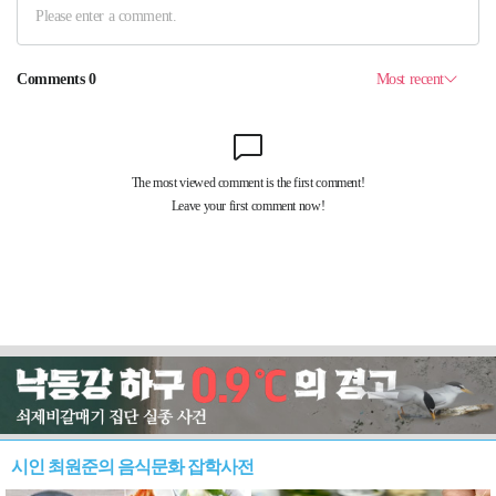
시인 최원준의 음식문화 잡학사전