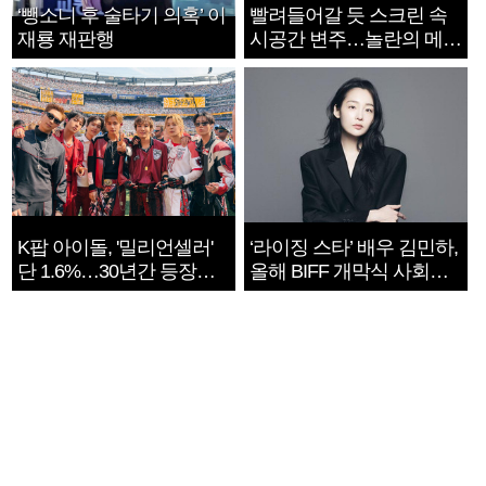
‘뺑소니 후 술타기 의혹’ 이
빨려들어갈 듯 스크린 속
재룡 재판행
시공간 변주…놀란의 메시
지는 ‘전쟁 속죄’
K팝 아이돌, '밀리언셀러'
‘라이징 스타’ 배우 김민하,
단 1.6%…30년간 등장
올해 BIFF 개막식 사회자
1182개팀 전수조사
확정