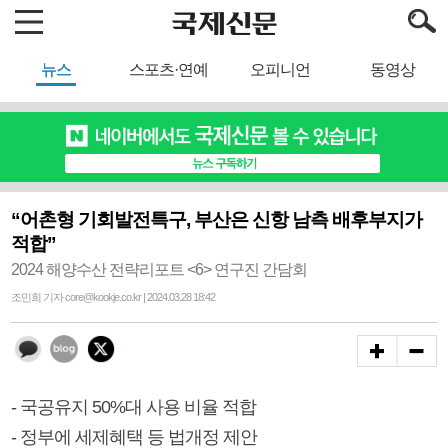
뉴스
스포츠·연예
오피니언
동영상
“어촌형 기회발전특구, 부산은 신항 남측 배후부지가
적합”
2024 해양수산 전략리포트 <6> 연구진 간담회
조민희 기자 core@kookje.co.kr | 2024.03.28 18:42
- 국공유지 50%대 사용 비율 적합
- 정부에 세제혜택 등 법개정 제안