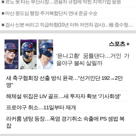
■ 르노 못 타는 부산시장…관용차 규정에 막힌 지역기업 응원
■ 마산 원도심 행정·주거복합단지 연내 준공 수순
■ 검사 신분 버리고 직급하향(10년 이하 저연차 검사)…檢 중수청행 기피
스포츠 +
‘윤나고황’ 꿈틀댄다…거인 가
을야구 불씨 살릴까
새 축구협회장 선출 방식 윤곽…“선거인단 192→2만
명”
해체설 뒤집은 LIV 골프…새 투자자 확보 ‘기사회생’
프로야구 취소…11일부터 재개
라커룸 냉탕 등장…폭염 경기취소 속출에 PS 셈법 복
잡