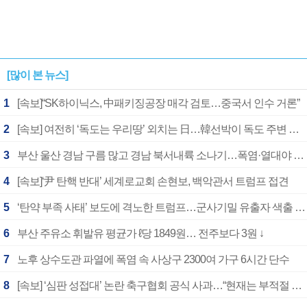
[많이 본 뉴스]
1
[속보]“SK하이닉스, 中패키징공장 매각 검토…중국서 인수 거론”
2
[속보] 여전히 ‘독도는 우리땅’ 외치는 日…韓선박이 독도 주변 해양조사 활동하자 반발
3
부산 울산 경남 구름 많고 경남 북서내륙 소나기…폭염·열대야 계속
4
[속보]‘尹 탄핵 반대’ 세계로교회 손현보, 백악관서 트럼프 접견
5
‘탄약 부족 사태’ 보도에 격노한 트럼프…군사기밀 유출자 색출 지시
6
부산 주유소 휘발유 평균가 ℓ당 1849원… 전주보다 3원 ↓
7
노후 상수도관 파열에 폭염 속 사상구 2300여 가구 6시간 단수
8
[속보] ‘심판 성접대’ 논란 축구협회 공식 사과…“현재는 부적절 행위 없어”