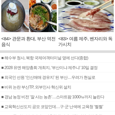
<84> 관문과 환대, 부산 역전
<83> 여름 제주, 벤자리와 독
음식
가시치
■ 해수부 청사, 북항 국제여객터미널 옆에 선다(종합)
■ 2028 유엔 해양총회 개최지, ‘부산이냐 제주냐’ 10일 결정
■ 외국인 선원 ‘인신매매 경유지’ 된 부산…우려가 현실로
■ 비위 논란 부산TP, 외부인사 혁신위 설치
■ 경남 농정 비전 ‘잘 사는 농촌’…스마트팜 1000㏊까지 늘린다
■ 교육혁신선도지 공모 코앞인데…구·군 난색에 교육청 ‘쩔쩔’