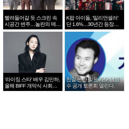
빨려들어갈 듯 스크린 속
K팝 아이돌, '밀리언셀러'
시공간 변주…놀란의 메시
단 1.6%…30년간 등장
지는 ‘전쟁 속죄’
1182개팀 전수조사
‘라이징 스타’ 배우 김민하,
친일 논란 빚은 가수 남인
올해 BIFF 개막식 사회자
수 공개 토론회 열린다.
확정