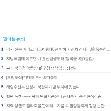
[많이 본 뉴스]
1
검사 신분 버리고 직급하향(10년 이하 저연차 검사)…檢 중수청행 기피
2
지방국립대 이르면 내년 신입생부터 ‘등록금 0원’(종합)
3
부산 북구청 쑥뜸방, 前구청장 책임 인정될까
4
[도청도설] 다대포 부산바다축제
5
해양수산부 신청사 북항재개발 부지에 짓는다
6
법원, 단차 논란 북항 복합환승센터 공사중지 관련 현장검증
7
지역 상권도 말라죽을 판이라…가뭄 속 밀양물축제 강행 논란