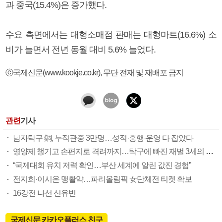
과 중국(15.4%)은 증가했다.
수요 측면에서는 대형소매점 판매는 대형마트(16.6%) 소
비가 늘면서 전년 동월 대비 5.6% 늘었다.
ⓒ국제신문(www.kookje.co.kr), 무단 전재 및 재배포 금지
관련
기사
남자탁구 銅, 누적관중 3만명…성적·흥행·운영 다 잡았다
영양제 챙기고 손편지로 격려까지…탁구에 빠진 재벌 3세의 숨은 조력
“국제대회 유치 저력 확인…부산 세계에 알린 값진 경험”
전지희·이시온 맹활약…파리올림픽 女단체전 티켓 확보
16강전 나선 신유빈
국제신문 카카오플러스 친구