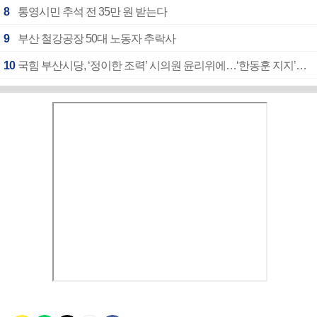
8
통영시민 추석 전 35만 원 받는다
9
부산 철강공장 50대 노동자 추락사
10
국힘 부산시당, ‘정이한 조력’ 시의원 윤리위에…‘한동훈 지지’도 신고접수