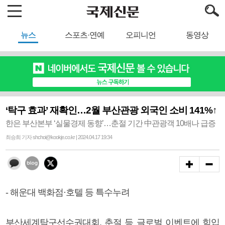
뉴스
스포츠·연예
오피니언
동영상
‘탁구 효과’ 재확인…2월 부산관광 외국인 소비 141%↑
한은 부산본부 ‘실물경제 동향’…춘절 기간 中관광객 10배나 급증
최승희 기자 shchoi@kookje.co.kr | 2024.04.17 19:34
- 해운대 백화점·호텔 등 특수누려
부산세계탁구선수권대회, 춘절 등 글로벌 이벤트에 힘입