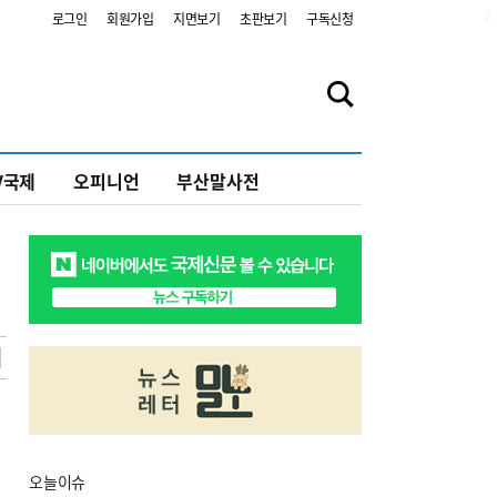
2
로그인
회원가입
지면보기
초판보기
구독신청
V국제
오피니언
부산말사전
오늘
이슈