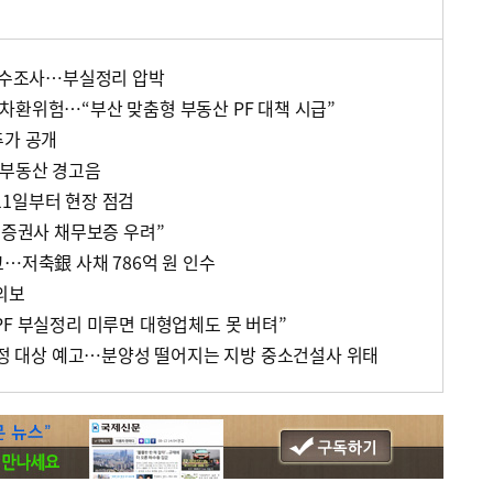
 전수조사…부실정리 압박
차환위험…“부산 맞춤형 부동산 PF 대책 시급”
추가 공개
 부동산 경고음
 11일부터 현장 점검
“증권사 채무보증 우려”
…저축銀 사채 786억 원 인수
의보
PF 부실정리 미루면 대형업체도 못 버텨”
조조정 대상 예고…분양성 떨어지는 지방 중소건설사 위태