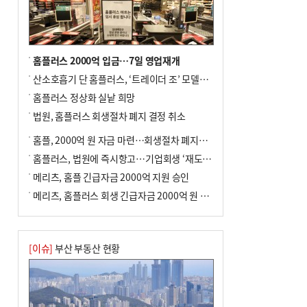
홈플러스 2000억 입금…7일 영업재개
산소호흡기 단 홈플러스, ‘트레이더 조’ 모델로 살아날까
홈플러스 정상화 실낱 희망
법원, 홈플러스 회생절차 폐지 결정 취소
홈플, 2000억 원 자금 마련…회생절차 폐지에 즉시항고(종합)
홈플러스, 법원에 즉시항고…기업회생 ‘재도전’
메리츠, 홈플 긴급자금 2000억 지원 승인
메리츠, 홈플러스 회생 긴급자금 2000억 원 지원 승인
[이슈]
부산 부동산 현황