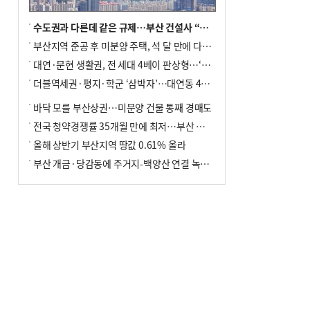
수도권과 다른데 같은 규제…부산 건설사 “쓰러지기 직전”
부산지역 준공 후 미분양 주택, 석 달 만에 다시 3000가구 넘어서
대연·문현 생활권, 전 세대 4베이 판상형…‘더샵 트리센트’ 내달 분양
더블역세권·평지·학군 ‘삼박자’…대연동 42층 브랜드 단지
바닥 모를 부산상권…미분양 건물 통째 경매도
전국 청약경쟁률 35개월 만에 최저…부산 미분양 ‘적체’ 심화
올해 상반기 부산지역 땅값 0.61% 올라
부산 개금·당감동에 주거지-백양산 연결 녹지 조성