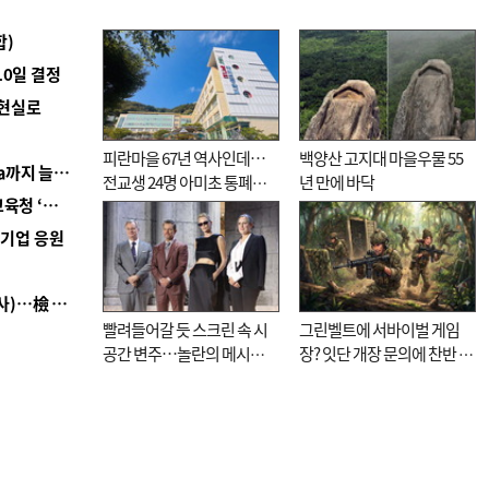
합)
10일 결정
 현실로
피란마을 67년 역사인데…
백양산 고지대 마을우물 55
■ 경남 농정 비전 ‘잘 사는 농촌’…스마트팜 1000㏊까지 늘린다
전교생 24명 아미초 통폐합
년 만에 바닥
■ 교육혁신선도지 공모 코앞인데…구·군 난색에 교육청 ‘쩔쩔’
기로
역기업 응원
■ 검사 신분 버리고 직급하향(10년 이하 저연차 검사)…檢 중수청행 기피
빨려들어갈 듯 스크린 속 시
그린벨트에 서바이벌 게임
공간 변주…놀란의 메시지
장? 잇단 개장 문의에 찬반 논
는 ‘전쟁 속죄’
쟁