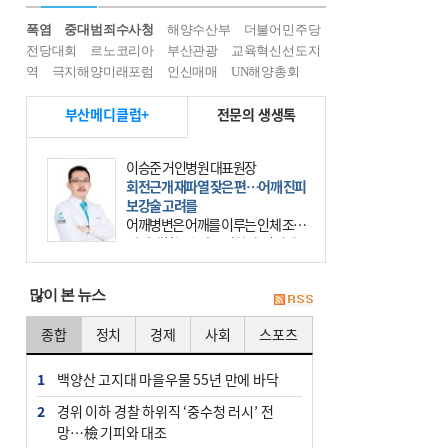
폭염
중대범죄수사청
해양수산부
더불어민주당
전당대회
르노코리아
부산관광
교육혁신선도지
역
극지해양미래포럼
인신매매
UN해양총회
부산메디클럽+
전문의 생생톡
이승준 거인병원 대표원장
회전근개 재파열 잦은 편…어깨 진피
보강술 고려를
어깨병변은 어깨를 이루는 인체 조직
에 발생하는 손상을 말한다. 여기에
는 오십견과 회전근개 증후군, 어깨
의 석회성 힘줄염 등이 있다. 국민건
많이 본 뉴스
강보험에 의하면 어깨병변
종합
정치
경제
사회
스포츠
1
백양산 고지대 마을우물 55년 만에 바닥
2
경위 이하 경찰 하위직 ‘중수청 러시’ 전
망…檢 기피와 대조