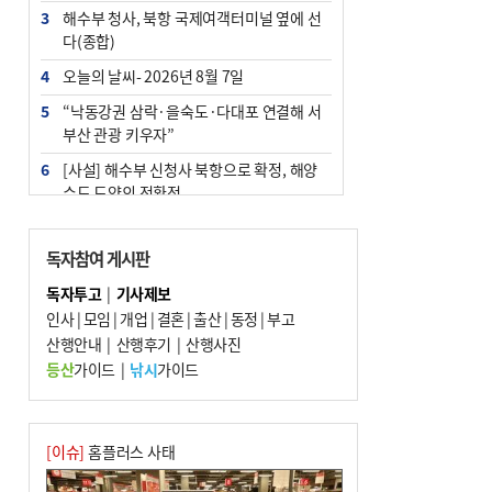
3
해수부 청사, 북항 국제여객터미널 옆에 선
다(종합)
4
오늘의 날씨- 2026년 8월 7일
5
“낙동강권 삼락·을숙도·다대포 연결해 서
부산 관광 키우자”
6
[사설] 해수부 신청사 북항으로 확정, 해양
수도 도약의 전환점
7
부울경 주말부터 비소식…‘극한 폭염’ 한풀
꺾일 듯
독자참여 게시판
8
피란마을 67년 역사인데…전교생 24명 아
독자투고
|
기사제보
미초 통폐합 기로
인사
|
모임
|
개업
|
결혼
|
출산
|
동정
|
부고
9
산행안내
외국인 선원 ‘인신매매 경유지’ 된 부산…
|
산행후기
|
산행사진
우려가 현실로
등산
가이드
|
낚시
가이드
10
수사독점 책임 커진 경찰, 방치사건 해결 부
랴부랴 속도전
[이슈]
홈플러스 사태