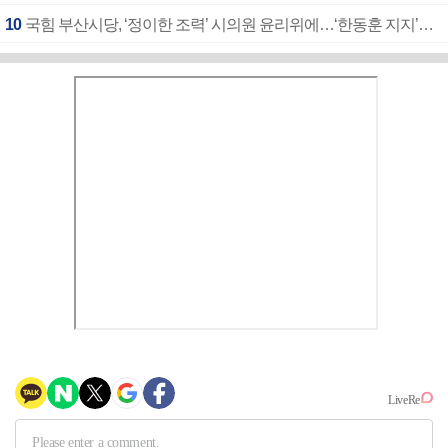
10
국힘 부산시당, ‘정이한 조력’ 시의원 윤리위에…‘한동훈 지지’도 신고접수