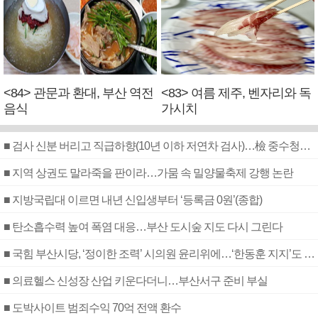
<84> 관문과 환대, 부산 역전
<83> 여름 제주, 벤자리와 독
음식
가시치
■ 검사 신분 버리고 직급하향(10년 이하 저연차 검사)…檢 중수청행 기피
■ 지역 상권도 말라죽을 판이라…가뭄 속 밀양물축제 강행 논란
■ 지방국립대 이르면 내년 신입생부터 ‘등록금 0원’(종합)
■ 탄소흡수력 높여 폭염 대응…부산 도시숲 지도 다시 그린다
■ 국힘 부산시당, ‘정이한 조력’ 시의원 윤리위에…‘한동훈 지지’도 신고접수
■ 의료헬스 신성장 산업 키운다더니…부산서구 준비 부실
■ 도박사이트 범죄수익 70억 전액 환수