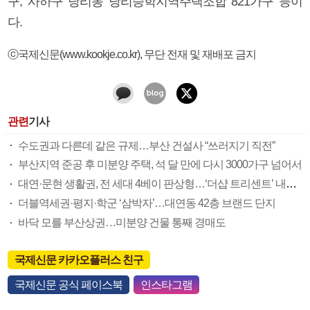
구, 사하구 당리동 당리승학지역주택조합 821가구 등이
다.
ⓒ국제신문(www.kookje.co.kr), 무단 전재 및 재배포 금지
관련
기사
수도권과 다른데 같은 규제…부산 건설사 “쓰러지기 직전”
부산지역 준공 후 미분양 주택, 석 달 만에 다시 3000가구 넘어서
대연·문현 생활권, 전 세대 4베이 판상형…‘더샵 트리센트’ 내달 분양
더블역세권·평지·학군 ‘삼박자’…대연동 42층 브랜드 단지
바닥 모를 부산상권…미분양 건물 통째 경매도
국제신문 카카오플러스 친구
국제신문 공식 페이스북
인스타그램