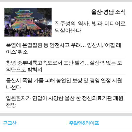
울산·경남 소식
진주성의 역사, 빛과 미디어로
되살아난다
폭염에 온열질환 등 안전사고 우려… 양산시, '어필 레
이스' 취소
창녕 중부내륙고속도로서 포탄 발견…살상력 없는 모
의탄으로 밝혀져
울산시 폭염·가뭄 피해 농업인 보상 및 경영 안정 지원
나선다
입원환자가 연달아 사망한 울산 한 정신의료기관 폐원
전망
근교산
주말엔&라이프