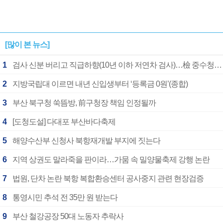
[많이 본 뉴스]
1
검사 신분 버리고 직급하향(10년 이하 저연차 검사)…檢 중수청행 기피
2
지방국립대 이르면 내년 신입생부터 ‘등록금 0원’(종합)
3
부산 북구청 쑥뜸방, 前구청장 책임 인정될까
4
[도청도설] 다대포 부산바다축제
5
해양수산부 신청사 북항재개발 부지에 짓는다
6
지역 상권도 말라죽을 판이라…가뭄 속 밀양물축제 강행 논란
7
법원, 단차 논란 북항 복합환승센터 공사중지 관련 현장검증
8
통영시민 추석 전 35만 원 받는다
9
부산 철강공장 50대 노동자 추락사