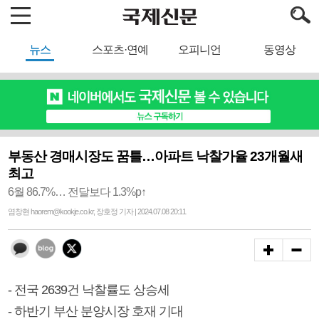
뉴스
스포츠·연예
오피니언
동영상
부동산 경매시장도 꿈틀…아파트 낙찰가율 23개월새
최고
6월 86.7%… 전달보다 1.3%p↑
염창현 haorem@kookje.co.kr, 장호정 기자 | 2024.07.08 20:11
- 전국 2639건 낙찰률도 상승세
- 하반기 부산 분양시장 호재 기대