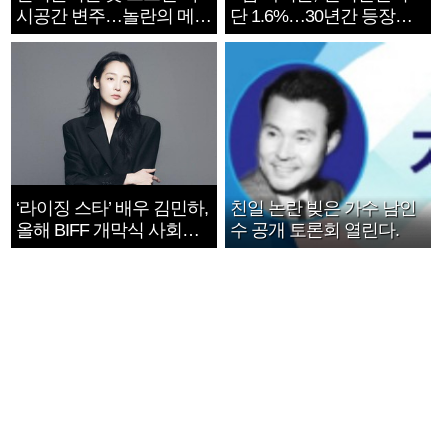
시공간 변주…놀란의 메시
단 1.6%…30년간 등장
지는 ‘전쟁 속죄’
1182개팀 전수조사
‘라이징 스타’ 배우 김민하,
친일 논란 빚은 가수 남인
올해 BIFF 개막식 사회자
수 공개 토론회 열린다.
확정