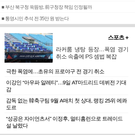
■ 부산 북구청 쑥뜸방, 前구청장 책임 인정될까
■ 통영시민 추석 전 35만 원 받는다
스포츠 +
라커룸 냉탕 등장…폭염 경기
취소 속출에 PS 셈법 복잡
극한 폭염에…초유의 프로야구 전 경기 취소
이강인 “아우파 알레티”…9일 AT마드리드 데뷔전 기대
감
감독 없는 韓축구팀 9월 A매치 첫 상대, 랭킹 25위 에콰
도르
“성공은 자이언츠서” 이정후, 멀티홈런으로 트레이드
설 날렸다