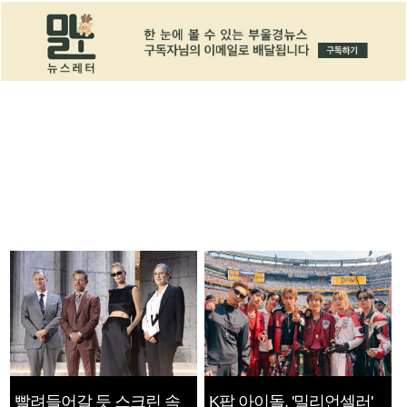
빨려들어갈 듯 스크린 속
K팝 아이돌, '밀리언셀러'