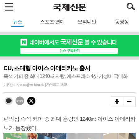
뉴스
스포츠·연예
오피니언
동영상
CU, 초대형 아이스 아메리카노 출시
즉석 커피 중 최대 1240㎖ 자랑, 에스프레소 4샷 가성비 극대화
이유진 기자 eeuu@kookje.co.kr | 2024.07.11 18:35
편의점 즉석 커피 중 최대 용량인 1240㎖ 아이스 아메리카
노가 등장했다.