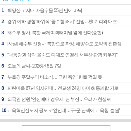
1
백양산 고지대 마을우물 55년 만에 바닥
2
경위 이하 경찰 하위직 ‘중수청 러시’ 전망…檢 기피와 대조
3
해수부 청사, 북항 국제여객터미널 옆에 선다(종합)
4
[사설] 해수부 신청사 북항으로 확정, 해양수도 도약의 전환점
5
“낙동강권 삼락·을숙도·다대포 연결해 서부산 관광 키우자”
6
오늘의 날씨- 2026년 8월 7일
7
부울경 주말부터 비소식…‘극한 폭염’ 한풀 꺾일 듯
8
피란마을 67년 역사인데…전교생 24명 아미초 통폐합 기로
9
외국인 선원 ‘인신매매 경유지’ 된 부산…우려가 현실로
10
교육혁신선도지 공모 코앞인데…구·군 난색에 교육청 ‘쩔쩔’