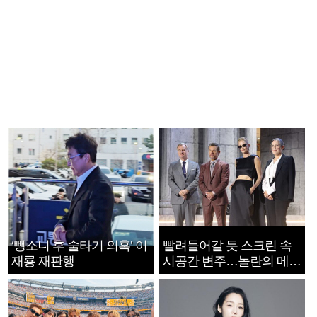
‘뺑소니 후 술타기 의혹’ 이
빨려들어갈 듯 스크린 속
재룡 재판행
시공간 변주…놀란의 메시
지는 ‘전쟁 속죄’