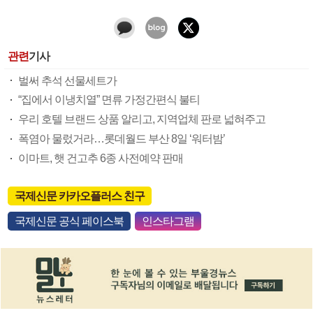
관련
기사
벌써 추석 선물세트가
“집에서 이냉치열” 면류 가정간편식 불티
우리 호텔 브랜드 상품 알리고, 지역업체 판로 넓혀주고
폭염아 물렀거라…롯데월드 부산 8일 ‘워터밤’
이마트, 햇 건고추 6종 사전예약 판매
국제신문 카카오플러스 친구
국제신문 공식 페이스북
인스타그램