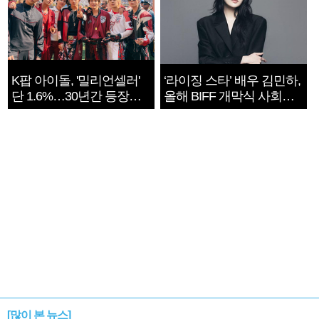
K팝 아이돌, '밀리언셀러'
‘라이징 스타’ 배우 김민하,
단 1.6%…30년간 등장
올해 BIFF 개막식 사회자
1182개팀 전수조사
확정
[많이 본 뉴스]