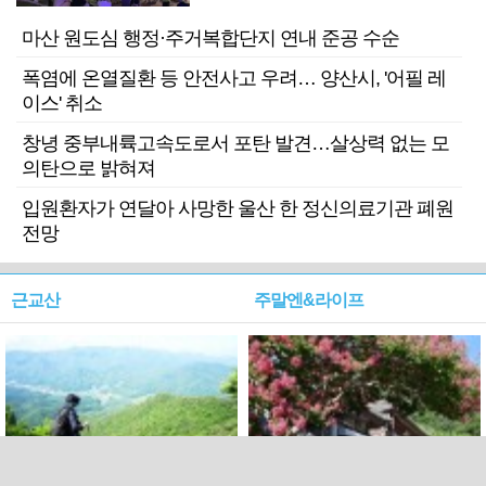
마산 원도심 행정·주거복합단지 연내 준공 수순
폭염에 온열질환 등 안전사고 우려… 양산시, '어필 레
이스' 취소
창녕 중부내륙고속도로서 포탄 발견…살상력 없는 모
의탄으로 밝혀져
입원환자가 연달아 사망한 울산 한 정신의료기관 폐원
전망
근교산
주말엔&라이프