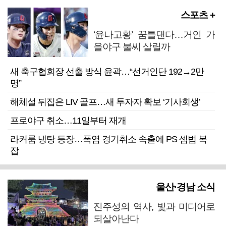
스포츠 +
‘윤나고황’ 꿈틀댄다…거인 가
을야구 불씨 살릴까
새 축구협회장 선출 방식 윤곽…“선거인단 192→2만
명”
해체설 뒤집은 LIV 골프…새 투자자 확보 ‘기사회생’
프로야구 취소…11일부터 재개
라커룸 냉탕 등장…폭염 경기취소 속출에 PS 셈법 복
잡
울산·경남 소식
진주성의 역사, 빛과 미디어로
되살아난다