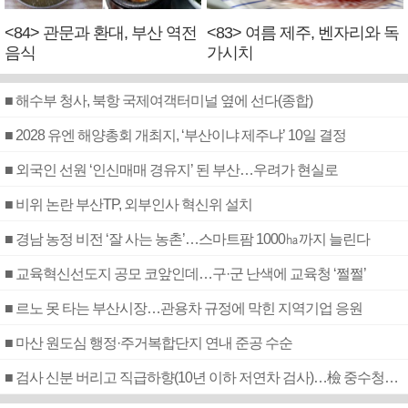
<84> 관문과 환대, 부산 역전
<83> 여름 제주, 벤자리와 독
음식
가시치
■ 해수부 청사, 북항 국제여객터미널 옆에 선다(종합)
■ 2028 유엔 해양총회 개최지, ‘부산이냐 제주냐’ 10일 결정
■ 외국인 선원 ‘인신매매 경유지’ 된 부산…우려가 현실로
■ 비위 논란 부산TP, 외부인사 혁신위 설치
■ 경남 농정 비전 ‘잘 사는 농촌’…스마트팜 1000㏊까지 늘린다
■ 교육혁신선도지 공모 코앞인데…구·군 난색에 교육청 ‘쩔쩔’
■ 르노 못 타는 부산시장…관용차 규정에 막힌 지역기업 응원
■ 마산 원도심 행정·주거복합단지 연내 준공 수순
■ 검사 신분 버리고 직급하향(10년 이하 저연차 검사)…檢 중수청행 기피