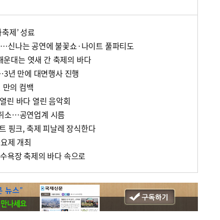
다축제’ 성료
’…신나는 공연에 불꽃쇼·나이트 풀파티도
운대는 엿새 간 축제의 바다
…3년 만에 대면행사 진행
년 만의 컴백
열린 바다 열린 음악회
 취소…공연업계 시름
트 핑크, 축제 피날레 장식한다
가요제 개최
해수욕장 축제의 바다 속으로