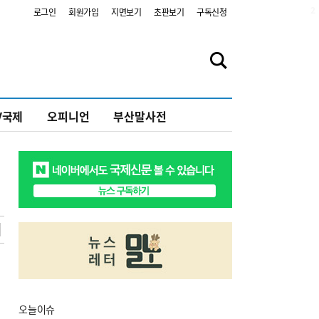
2
로그인
회원가입
지면보기
초판보기
구독신청
V국제
오피니언
부산말사전
오늘
이슈