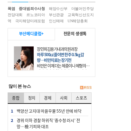
폭염
중대범죄수사청
해양수산부
더불어민주당
전당대회
르노코리아
부산관광
교육혁신선도지
역
극지해양미래포럼
인신매매
UN해양총회
부산메디클럽+
전문의 생생톡
장민희김용기내과의원과장
하루 500㎉ 줄이면 한주 0.5㎏ 감
량…비만치료는 장기전
비만은 이제 더는 체중이나 체형의 문
제가 아니다. 하나의 질병으로 인지
하고 치료와 관리를 해야 한다. 세계
보건기구(WHO)는 이미 1994년 비만
많이 본 뉴스
을 인류의 중요한
종합
정치
경제
사회
스포츠
1
백양산 고지대 마을우물 55년 만에 바닥
2
경위 이하 경찰 하위직 ‘중수청 러시’ 전
망…檢 기피와 대조