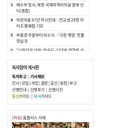
3
해수부 청사, 북항 국제여객터미널 옆에 선
다(종합)
4
피란마을 67년 역사인데…전교생 24명 아
미초 통폐합 기로
5
부울경 주말부터 비소식…‘극한 폭염’ 한풀
꺾일 듯
6
“낙동강권 삼락·을숙도·다대포 연결해 서
부산 관광 키우자”
7
오늘의 날씨- 2026년 8월 7일
독자참여 게시판
8
외국인 선원 ‘인신매매 경유지’ 된 부산…
독자투고
|
기사제보
우려가 현실로
인사
|
모임
|
개업
|
결혼
|
출산
|
동정
|
부고
9
산행안내
[사설] 해수부 신청사 북항으로 확정, 해양
|
산행후기
|
산행사진
수도 도약의 전환점
등산
가이드
|
낚시
가이드
10
르노 못 타는 부산시장…관용차 규정에 막
힌 지역기업 응원
[이슈]
홈플러스 사태