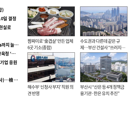
합)
10일 결정
 현실로
짬짜미로 ‘金겹살’ 만든 업체
수도권과 다른데 같은 규
■ 경남 농정 비전 ‘잘 사는 농촌’…스마트팜 1000㏊까지 늘린다
6곳 기소(종합)
제…부산 건설사 “쓰러지기
■ 교육혁신선도지 공모 코앞인데…구·군 난색에 교육청 ‘쩔쩔’
직전”
역기업 응원
■ 검사 신분 버리고 직급하향(10년 이하 저연차 검사)…檢 중수청행 기피
해수부 ‘신청사 부지’ 직원 의
부산시 “산은 등 4개 정책금
견 반영
융기관·한은 유치 추진”