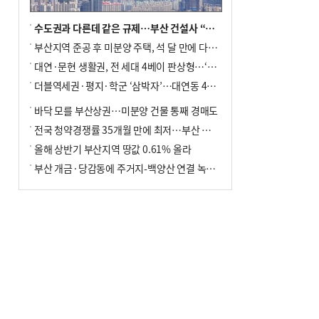
수도권과 다른데 같은 규제…부산 건설사 “쓰러지기 직전”
부산지역 준공 후 미분양 주택, 석 달 만에 다시 3000가구 넘어서
대연·문현 생활권, 전 세대 4베이 판상형…‘더샵 트리센트’ 내달 분양
더블역세권·평지·학군 ‘삼박자’…대연동 42층 브랜드 단지
바닥 모를 부산상권…미분양 건물 통째 경매도
전국 청약경쟁률 35개월 만에 최저…부산 미분양 ‘적체’ 심화
올해 상반기 부산지역 땅값 0.61% 올라
부산 개금·당감동에 주거지-백양산 연결 녹지 조성