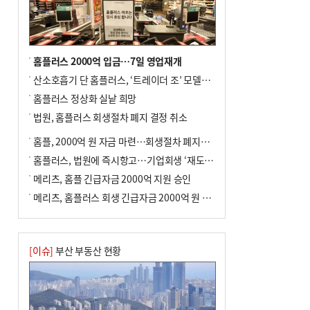
홈플러스 2000억 입금…7일 영업재개
산소호흡기 단 홈플러스, ‘트레이더 조’ 모델로 살아날까
홈플러스 정상화 실낱 희망
법원, 홈플러스 회생절차 폐지 결정 취소
홈플, 2000억 원 자금 마련…회생절차 폐지에 즉시항고(종합)
홈플러스, 법원에 즉시항고…기업회생 ‘재도전’
메리츠, 홈플 긴급자금 2000억 지원 승인
메리츠, 홈플러스 회생 긴급자금 2000억 원 지원 승인
[이슈]
부산 부동산 현황