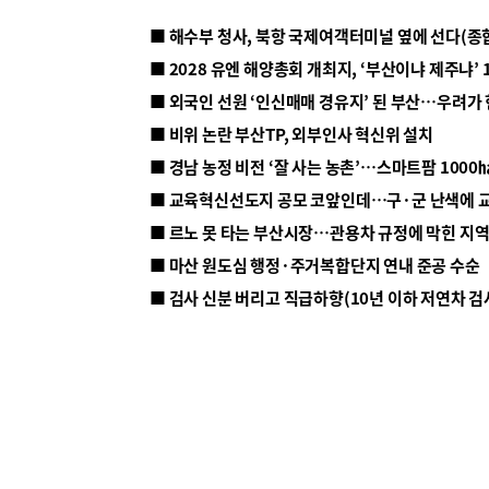
■ 해수부 청사, 북항 국제여객터미널 옆에 선다(종
■ 2028 유엔 해양총회 개최지, ‘부산이냐 제주냐’ 
■ 외국인 선원 ‘인신매매 경유지’ 된 부산…우려가
■ 비위 논란 부산TP, 외부인사 혁신위 설치
■ 르노 못 타는 부산시장…관용차 규정에 막힌 지
■ 마산 원도심 행정·주거복합단지 연내 준공 수순