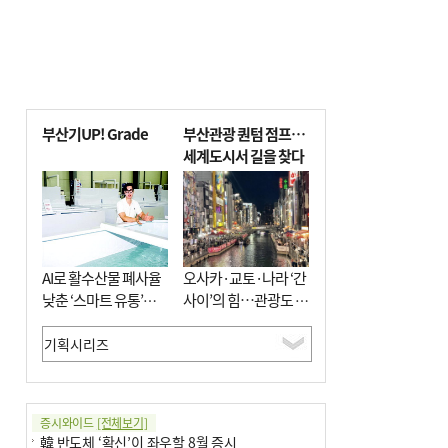
부산기UP! Grade
부산관광 퀀텀 점프…
세계도시서 길을 찾다
AI로 활수산물 폐사율
오사카·교토·나라 ‘간
낮춘 ‘스마트 유통’…
사이’의 힘…관광도 뭉
사막·산악지대 수출
쳐야 흥한다
도전
증시와이드
[전체보기]
韓 반도체 ‘확신’이 좌우할 8월 증시