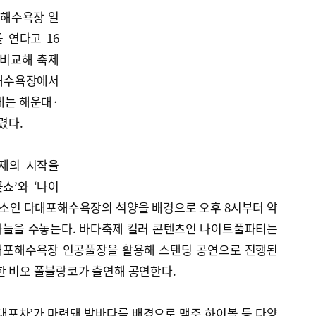
포해수욕장 일
 연다고 16
 비교해 축제
해수욕장에서
에는 해운대·
렸다.
축제의 시작을
쇼’와 ‘나이
명소인 다대포해수욕장의 석양을 배경으로 오후 8시부터 약
하늘을 수놓는다. 바다축제 킬러 콘텐츠인 나이트풀파티는
다대포해수욕장 인공풀장을 활용해 스탠딩 공연으로 진행된
한 비오 폴블랑코가 출연해 공연한다.
대포차’가 마련돼 밤바다를 배경으로 맥주 하이볼 등 다양