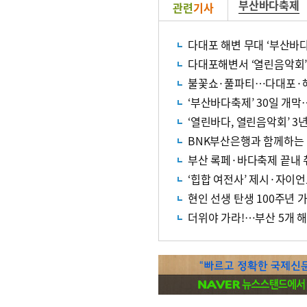
부산바다축제
관련
기사
다대포 해변 무대 ‘부산바
다대포해변서 ‘열린음악회
불꽃쇼·풀파티…다대포·해
‘부산바다축제’ 30일 개막
‘열린바다, 열린음악회’ 3
BNK부산은행과 함께하는 
부산 록페·바다축제 끝내
‘힙합 여전사’ 제시·자이언
현인 선생 탄생 100주년 
더위야 가라!…부산 5개 