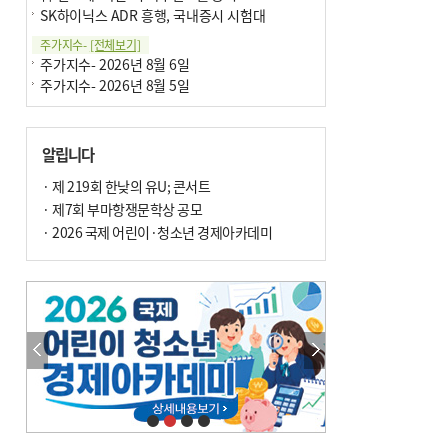
SK하이닉스 ADR 흥행, 국내증시 시험대
주가지수-
[전체보기]
주가지수- 2026년 8월 6일
주가지수- 2026년 8월 5일
알립니다
· 제 219회 한낮의 유U; 콘서트
· 제7회 부마항쟁문학상 공모
· 2026 국제 어린이·청소년 경제아카데미