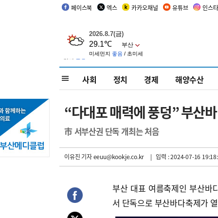
페이스북
엑스
카카오채널
유튜브
인스
사회
정치
경제
해양수산
“다대포 매력에 풍덩” 부산바
市 서부산권 단독 개최는 처음
이유진 기자
eeuu@kookje.co.kr
| 입력 : 2024-07-16 19:18
부산 대표 여름축제인 부산바
서 단독으로 부산바다축제가 열