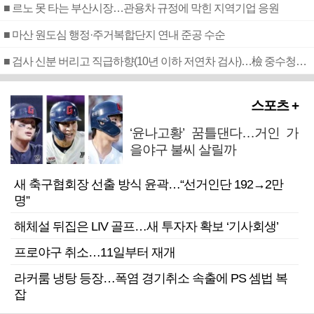
■ 르노 못 타는 부산시장…관용차 규정에 막힌 지역기업 응원
■ 마산 원도심 행정·주거복합단지 연내 준공 수순
■ 검사 신분 버리고 직급하향(10년 이하 저연차 검사)…檢 중수청행 기피
스포츠 +
‘윤나고황’ 꿈틀댄다…거인 가
을야구 불씨 살릴까
새 축구협회장 선출 방식 윤곽…“선거인단 192→2만
명”
해체설 뒤집은 LIV 골프…새 투자자 확보 ‘기사회생’
프로야구 취소…11일부터 재개
라커룸 냉탕 등장…폭염 경기취소 속출에 PS 셈법 복
잡