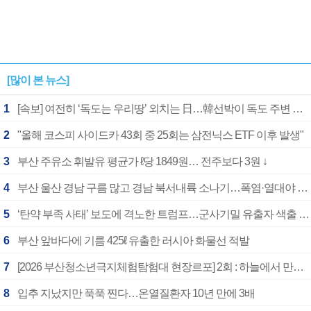
[많이 본 뉴스]
1
[속보] 여전히 ‘독도는 우리땅’ 외치는 日…韓선박이 독도 주변 해양조사 활동하자 반발
2
"올해 코스피 사이드카 43회 중 25회는 삼전닉스 ETF 이후 발생"
3
부산 주유소 휘발유 평균가 ℓ당 1849원… 전주보다 3원 ↓
4
부산 울산 경남 구름 많고 경남 북서내륙 소나기…폭염·열대야 계속
5
‘탄약 부족 사태’ 보도에 격노한 트럼프…군사기밀 유출자 색출 지시
6
부산 앞바다에 기름 425ℓ 유출한 러시아 화물선 적발
7
[2026 부산청소년극지체험탐험대 현장르포] 2회 : 하늘에서 만난 얼음의 나라
8
입추 지났지만 푹푹 찐다…온열질환자 10년 만에 3배