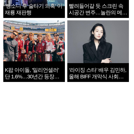
‘뺑소니 후 술타기 의혹’ 이
빨려들어갈 듯 스크린 속
재룡 재판행
시공간 변주…놀란의 메시
지는 ‘전쟁 속죄’
K팝 아이돌, '밀리언셀러'
‘라이징 스타’ 배우 김민하,
단 1.6%…30년간 등장
올해 BIFF 개막식 사회자
1182개팀 전수조사
확정