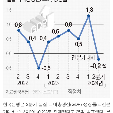
한국은행은 2분기 실질 국내총생산(GDP) 성장률(직전분
기대비·속보치)이 -0.2%로 집계됐다고 25일 발표했다. 분