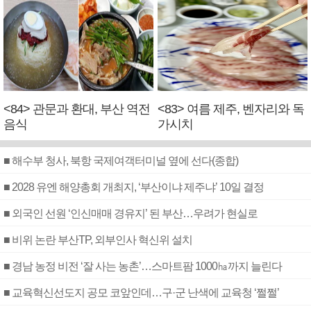
<84> 관문과 환대, 부산 역전
<83> 여름 제주, 벤자리와 독
음식
가시치
■ 해수부 청사, 북항 국제여객터미널 옆에 선다(종합)
■ 2028 유엔 해양총회 개최지, ‘부산이냐 제주냐’ 10일 결정
■ 외국인 선원 ‘인신매매 경유지’ 된 부산…우려가 현실로
■ 비위 논란 부산TP, 외부인사 혁신위 설치
■ 경남 농정 비전 ‘잘 사는 농촌’…스마트팜 1000㏊까지 늘린다
■ 교육혁신선도지 공모 코앞인데…구·군 난색에 교육청 ‘쩔쩔’