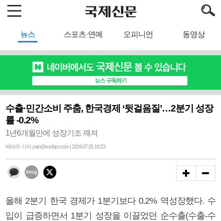
뉴스
스포츠·연예
오피니언
동영상
수출·민간소비 주춤, 한국경제 ‘뒷걸음질’…2분기 성장
률 -0.2%
1년6개월만에 성장기조 깨져
박태우 기자 yain@kookje.co.kr | 2024.07.25 19:23
올해 2분기 한국 경제가 1분기보다 0.2% 역성장했다. 수
입이 급증하면서 1분기 성장을 이끌었던 순수출(수출-수