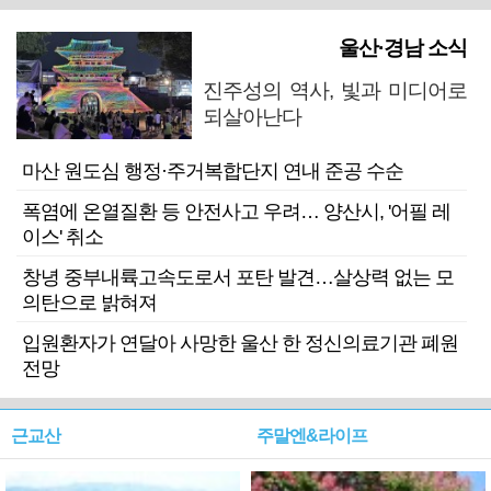
울산·경남 소식
진주성의 역사, 빛과 미디어로
되살아난다
마산 원도심 행정·주거복합단지 연내 준공 수순
폭염에 온열질환 등 안전사고 우려… 양산시, '어필 레
이스' 취소
창녕 중부내륙고속도로서 포탄 발견…살상력 없는 모
의탄으로 밝혀져
입원환자가 연달아 사망한 울산 한 정신의료기관 폐원
전망
근교산
주말엔&라이프