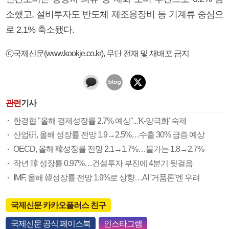
소했고, 설비투자도 반도체 제조용장비 등 기계류 중심으
로 2.1% 축소됐다.
ⓒ국제신문(www.kookje.co.kr), 무단 전재 및 재배포 금지
관련
기사
한경협 "올해 경제성장률 2.7% 예상"...'K-양극화' 숙제
산업硏, 올해 성장률 전망 1.9→2.5%…수출 30% 급증 예상
OECD, 올해 韓성장률 전망 2.1→1.7%…물가는 1.8→2.7%
작년 韓 성장률 0.97%…건설투자 부진에 4분기 뒷걸음
IMF, 올해 韓성장률 전망 1.9%로 상향…AI '거품론'엔 우려
국제신문 카카오플러스 친구
국제신문 공식 페이스북
인스타그램