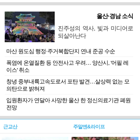
울산·경남 소식
진주성의 역사, 빛과 미디어로
되살아난다
마산 원도심 행정·주거복합단지 연내 준공 수순
폭염에 온열질환 등 안전사고 우려… 양산시, '어필 레
이스' 취소
창녕 중부내륙고속도로서 포탄 발견…살상력 없는 모
의탄으로 밝혀져
입원환자가 연달아 사망한 울산 한 정신의료기관 폐원
전망
근교산
주말엔&라이프