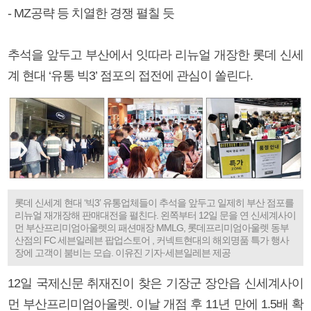
- MZ공략 등 치열한 경쟁 펼칠 듯
추석을 앞두고 부산에서 잇따라 리뉴얼 개장한 롯데 신세
계 현대 ‘유통 빅3’ 점포의 접전에 관심이 쏠린다.
롯데 신세계 현대 ‘빅3’ 유통업체들이 추석을 앞두고 일제히 부산 점포를
리뉴얼 재개장해 판매대전을 펼친다. 왼쪽부터 12일 문을 연 신세계사이
먼 부산프리미엄아울렛의 패션매장 MMLG, 롯데프리미엄아울렛 동부
산점의 FC 세븐일레븐 팝업스토어 , 커넥트현대의 해외명품 특가 행사
장에 고객이 붐비는 모습. 이유진 기자·세븐일레븐 제공
12일 국제신문 취재진이 찾은 기장군 장안읍 신세계사이
먼 부산프리미엄아울렛. 이날 개점 후 11년 만에 1.5배 확