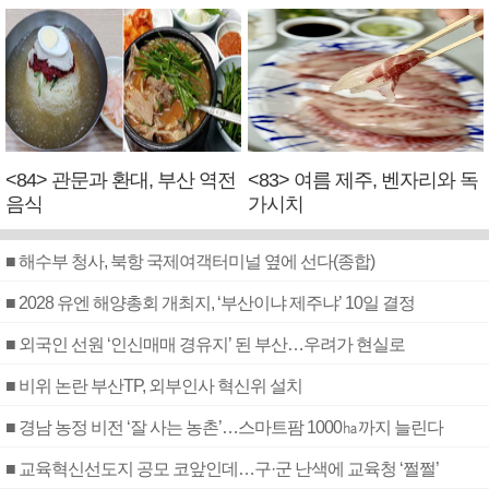
<84> 관문과 환대, 부산 역전
<83> 여름 제주, 벤자리와 독
음식
가시치
■ 해수부 청사, 북항 국제여객터미널 옆에 선다(종합)
■ 2028 유엔 해양총회 개최지, ‘부산이냐 제주냐’ 10일 결정
■ 외국인 선원 ‘인신매매 경유지’ 된 부산…우려가 현실로
■ 비위 논란 부산TP, 외부인사 혁신위 설치
■ 경남 농정 비전 ‘잘 사는 농촌’…스마트팜 1000㏊까지 늘린다
■ 교육혁신선도지 공모 코앞인데…구·군 난색에 교육청 ‘쩔쩔’