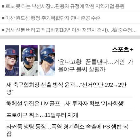
■ 르노 못 타는 부산시장…관용차 규정에 막힌 지역기업 응원
■ 마산 원도심 행정·주거복합단지 연내 준공 수순
■ 검사 신분 버리고 직급하향(10년 이하 저연차 검사)…檢 중수청행 기피
스포츠 +
‘윤나고황’ 꿈틀댄다…거인 가
을야구 불씨 살릴까
새 축구협회장 선출 방식 윤곽…“선거인단 192→2만
명”
해체설 뒤집은 LIV 골프…새 투자자 확보 ‘기사회생’
프로야구 취소…11일부터 재개
라커룸 냉탕 등장…폭염 경기취소 속출에 PS 셈법 복
잡