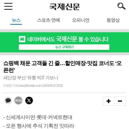
뉴스
스포츠·연예
오피니언
동영상
쇼핑백 채운 고객들 긴 줄…할인매장·맛집 코너도 ‘오
픈런’
새단장 부산 ‘유통 빅3’ 가보니
이유진 기자 eeuu@kookje.co.kr | 2024.09.12 19:32
- 신세계사이먼·롯데·커넥트현대
- 오픈 행사에 추석 기획전 잇따라