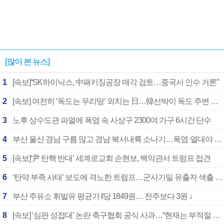
[많이 본 뉴스]
1
[속보]“SK하이닉스, 中패키징공장 매각 검토…중국서 인수 거론”
2
[속보] 여전히 ‘독도는 우리땅’ 외치는 日…韓선박이 독도 주변 해양조사 활동하자 반발
3
노후 상수도관 파열에 폭염 속 사상구 2300여 가구 6시간 단수
4
부산 울산 경남 구름 많고 경남 북서내륙 소나기…폭염·열대야 계속
5
[속보]‘尹 탄핵 반대’ 세계로교회 손현보, 백악관서 트럼프 접견
6
‘탄약 부족 사태’ 보도에 격노한 트럼프…군사기밀 유출자 색출 지시
7
부산 주유소 휘발유 평균가 ℓ당 1849원… 전주보다 3원 ↓
8
[속보] ‘심판 성접대’ 논란 축구협회 공식 사과…“현재는 부적절 행위 없어”