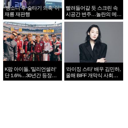
‘뺑소니 후 술타기 의혹’ 이
빨려들어갈 듯 스크린 속
재룡 재판행
시공간 변주…놀란의 메시
지는 ‘전쟁 속죄’
K팝 아이돌, '밀리언셀러'
‘라이징 스타’ 배우 김민하,
단 1.6%…30년간 등장
올해 BIFF 개막식 사회자
1182개팀 전수조사
확정