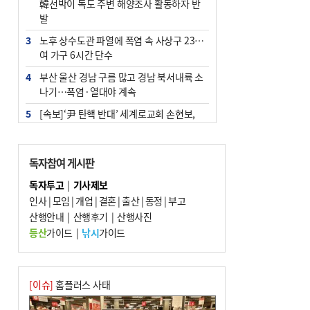
韓선박이 독도 주변 해양조사 활동하자 반
발
3
노후 상수도관 파열에 폭염 속 사상구 2300
여 가구 6시간 단수
4
부산 울산 경남 구름 많고 경남 북서내륙 소
나기…폭염·열대야 계속
5
[속보]‘尹 탄핵 반대’ 세계로교회 손현보,
백악관서 트럼프 접견
6
‘탄약 부족 사태’ 보도에 격노한 트럼프…
독자참여 게시판
군사기밀 유출자 색출 지시
독자투고
|
기사제보
7
부산 주유소 휘발유 평균가 ℓ당 1849원…
인사
|
모임
|
개업
|
결혼
|
출산
|
동정
|
부고
전주보다 3원 ↓
산행안내
|
산행후기
|
산행사진
8
[속보] ‘심판 성접대’ 논란 축구협회 공식 사
등산
가이드
|
낚시
가이드
과…“현재는 부적절 행위 없어”
9
서울 중랑구서 흉기 난동…60대 남성 2명
사망
[이슈]
홈플러스 사태
10
"올해 코스피 사이드카 43회 중 25회는 삼