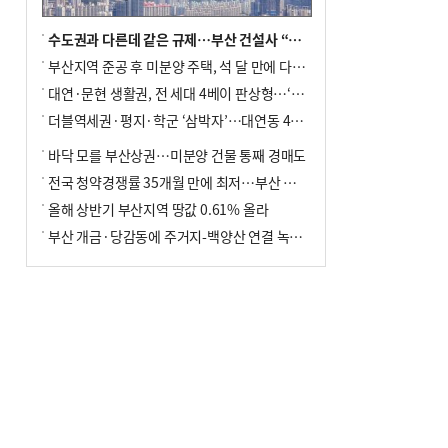
수도권과 다른데 같은 규제…부산 건설사 “쓰러지기 직전”
부산지역 준공 후 미분양 주택, 석 달 만에 다시 3000가구 넘어서
대연·문현 생활권, 전 세대 4베이 판상형…‘더샵 트리센트’ 내달 분양
더블역세권·평지·학군 ‘삼박자’…대연동 42층 브랜드 단지
바닥 모를 부산상권…미분양 건물 통째 경매도
전국 청약경쟁률 35개월 만에 최저…부산 미분양 ‘적체’ 심화
올해 상반기 부산지역 땅값 0.61% 올라
부산 개금·당감동에 주거지-백양산 연결 녹지 조성