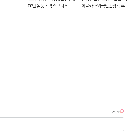
00만 돌풍…박스오피스·예
이블카…외국인관광객 추억
매율 동시 1위
대신 고역 될라