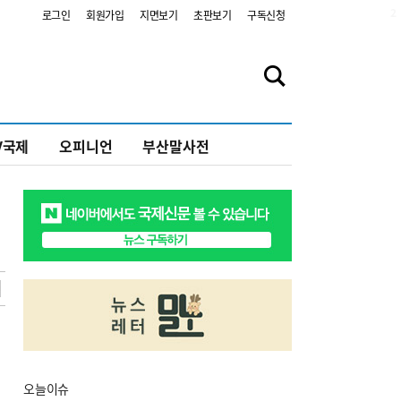
2
로그인
회원가입
지면보기
초판보기
구독신청
V국제
오피니언
부산말사전
오늘
이슈