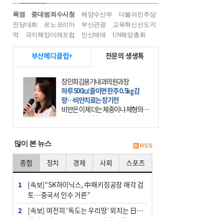
폭염
중대범죄수사청
해양수산부
더불어민주당
전당대회
르노코리아
부산관광
교육혁신선도지
역
극지해양미래포럼
인신매매
UN해양총회
부산메디클럽+
전문의 생생톡
장민희김용기내과의원과장
하루 500㎉ 줄이면 한주 0.5㎏ 감
량…비만치료는 장기전
비만은 이제 더는 체중이나 체형의 문
제가 아니다. 하나의 질병으로 인지
하고 치료와 관리를 해야 한다. 세계
보건기구(WHO)는 이미 1994년 비만
많이 본 뉴스
을 인류의 중요한
종합
정치
경제
사회
스포츠
1
[속보]“SK하이닉스, 中패키징공장 매각 검
토…중국서 인수 거론”
2
[속보] 여전히 ‘독도는 우리땅’ 외치는 日…