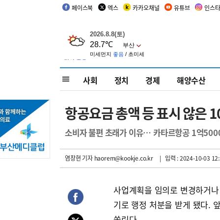
페이스북
엑스
카카오채널
유튜브
인스
사회
정치
경제
해양수산
항공요금 총액 등 표시 않은 
소비자 불편 초래가 이유… 카타르항공 1억5000
염창현 기자
haorem@kookje.co.kr
| 입력 : 2024-10-03 12:
사업계획을 임의로 변경하거나
기로 행정 처분을 받게 됐다.
쏠린다.