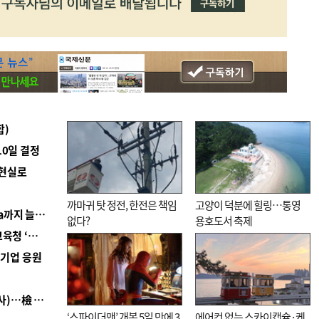
합)
10일 결정
 현실로
까마귀 탓 정전, 한전은 책임
고양이 덕분에 힐링…통영
■ 경남 농정 비전 ‘잘 사는 농촌’…스마트팜 1000㏊까지 늘린다
없다?
용호도서 축제
■ 교육혁신선도지 공모 코앞인데…구·군 난색에 교육청 ‘쩔쩔’
역기업 응원
■ 검사 신분 버리고 직급하향(10년 이하 저연차 검사)…檢 중수청행 기피
‘스파이더맨’ 개봉 5일 만에 3
에어컨 없는 스카이캡슐·케