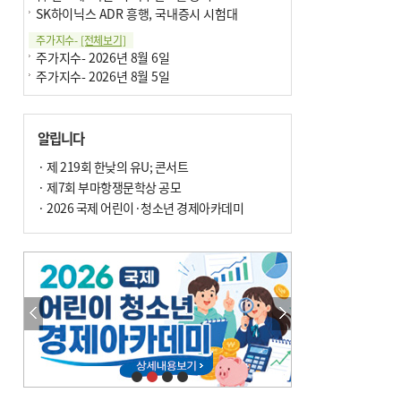
SK하이닉스 ADR 흥행, 국내증시 시험대
주가지수-
[전체보기]
주가지수- 2026년 8월 6일
주가지수- 2026년 8월 5일
알립니다
· 제 219회 한낮의 유U; 콘서트
· 제7회 부마항쟁문학상 공모
· 2026 국제 어린이·청소년 경제아카데미