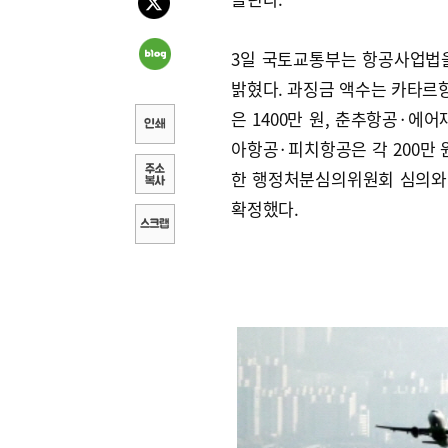
3일 국토교통부는 항공사업법
밝혔다. 과징금 액수는 카타르항
은 1400만 원, 춘추항공
아항공·피치항공은 각 200만 
한 행정처분심의위원회 심의와 
확정했다.