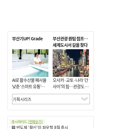
부산기UP! Grade
부산관광 퀀텀 점프…
세계도시서 길을 찾다
AI로 활수산물 폐사율
오사카·교토·나라 ‘간
낮춘 ‘스마트 유통’…
사이’의 힘…관광도 뭉
사막·산악지대 수출
쳐야 흥한다
도전
증시와이드
[전체보기]
韓 반도체 ‘확신’이 좌우할 8월 증시