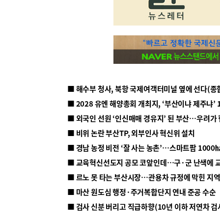
■ 해수부 청사, 북항 국제여객터미널 옆에 선다(종
■ 2028 유엔 해양총회 개최지, ‘부산이냐 제주냐’ 
■ 외국인 선원 ‘인신매매 경유지’ 된 부산…우려가
■ 비위 논란 부산TP, 외부인사 혁신위 설치
■ 르노 못 타는 부산시장…관용차 규정에 막힌 지
■ 마산 원도심 행정·주거복합단지 연내 준공 수순