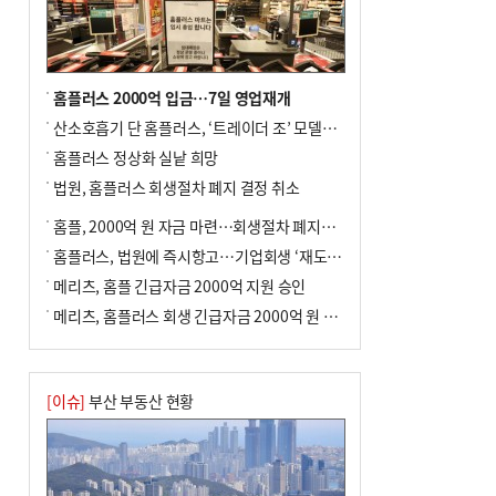
전닉스 ETF 이후 발생"
홈플러스 2000억 입금…7일 영업재개
산소호흡기 단 홈플러스, ‘트레이더 조’ 모델로 살아날까
홈플러스 정상화 실낱 희망
법원, 홈플러스 회생절차 폐지 결정 취소
홈플, 2000억 원 자금 마련…회생절차 폐지에 즉시항고(종합)
홈플러스, 법원에 즉시항고…기업회생 ‘재도전’
메리츠, 홈플 긴급자금 2000억 지원 승인
메리츠, 홈플러스 회생 긴급자금 2000억 원 지원 승인
[이슈]
부산 부동산 현황