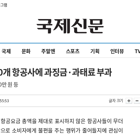
타그램
국제
문화
주말엔
스포츠
기획
인터뷰
T
10개 항공사에 과징금·과태료 부과
만 원 등
55:53
글자 크기
 항공요금 총액을 제대로 표시하지 않은 항공사들이 무더
 앞으로 소비자에게 불편을 주는 행위가 줄어들지에 관심이