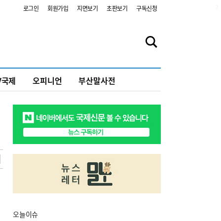
2
로그인
회원가입
지면보기
초판보기
구독신청
V국제
오피니언
부산말사전
오늘
이슈