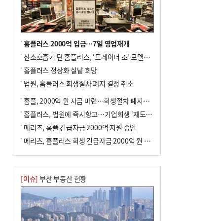
홈플러스 2000억 입금…7일 영업재개
산소호흡기 단 홈플러스, ‘트레이더 조’ 모델로 살아날까
홈플러스 정상화 실낱 희망
법원, 홈플러스 회생절차 폐지 결정 취소
홈플, 2000억 원 자금 마련…회생절차 폐지에 즉시항고(종합)
홈플러스, 법원에 즉시항고…기업회생 ‘재도전’
메리츠, 홈플 긴급자금 2000억 지원 승인
메리츠, 홈플러스 회생 긴급자금 2000억 원 지원 승인
[이슈]
부산 부동산 현황