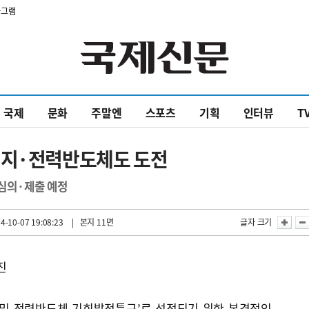
타그램
국제
문화
주말엔
스포츠
기획
인터뷰
T
전지·전력반도체도 도전
 심의·제출 예정
4-10-07 19:08:23
| 본지 11면
글자 크기
진
 및 전력반도체 기회발전특구’로 선정되기 위한 본격적인