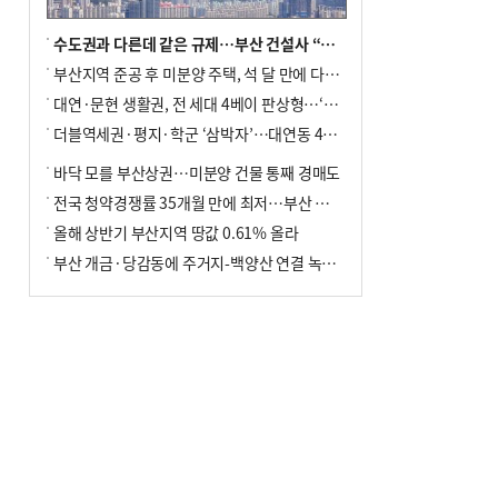
수도권과 다른데 같은 규제…부산 건설사 “쓰러지기 직전”
부산지역 준공 후 미분양 주택, 석 달 만에 다시 3000가구 넘어서
대연·문현 생활권, 전 세대 4베이 판상형…‘더샵 트리센트’ 내달 분양
더블역세권·평지·학군 ‘삼박자’…대연동 42층 브랜드 단지
바닥 모를 부산상권…미분양 건물 통째 경매도
전국 청약경쟁률 35개월 만에 최저…부산 미분양 ‘적체’ 심화
올해 상반기 부산지역 땅값 0.61% 올라
부산 개금·당감동에 주거지-백양산 연결 녹지 조성