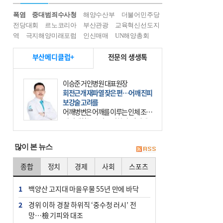
폭염
중대범죄수사청
해양수산부
더불어민주당
전당대회
르노코리아
부산관광
교육혁신선도지
역
극지해양미래포럼
인신매매
UN해양총회
부산메디클럽+
전문의 생생톡
이승준 거인병원 대표원장
회전근개 재파열 잦은 편…어깨 진피
보강술 고려를
어깨병변은 어깨를 이루는 인체 조직
에 발생하는 손상을 말한다. 여기에
는 오십견과 회전근개 증후군, 어깨
의 석회성 힘줄염 등이 있다. 국민건
많이 본 뉴스
강보험에 의하면 어깨병변
종합
정치
경제
사회
스포츠
1
백양산 고지대 마을우물 55년 만에 바닥
2
경위 이하 경찰 하위직 ‘중수청 러시’ 전
망…檢 기피와 대조