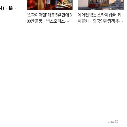
■ 검사 신분 버리고 직급하향(10년 이하 저연차 검사)…檢 중수청행 기피
‘스파이더맨’ 개봉 5일 만에 3
에어컨 없는 스카이캡슐·케
00만 돌풍…박스오피스·예
이블카…외국인관광객 추억
매율 동시 1위
대신 고역 될라