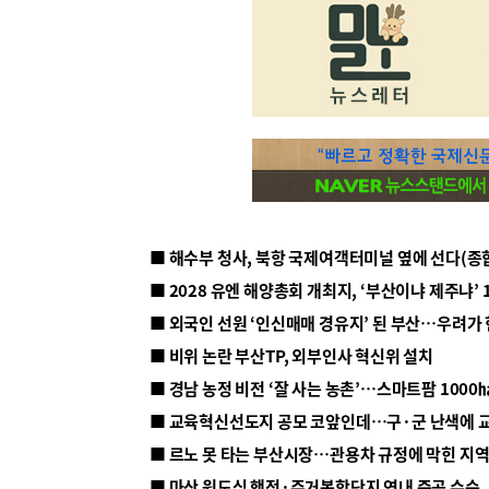
■ 해수부 청사, 북항 국제여객터미널 옆에 선다(종
■ 2028 유엔 해양총회 개최지, ‘부산이냐 제주냐’ 
■ 외국인 선원 ‘인신매매 경유지’ 된 부산…우려가
■ 비위 논란 부산TP, 외부인사 혁신위 설치
■ 르노 못 타는 부산시장…관용차 규정에 막힌 지
■ 마산 원도심 행정·주거복합단지 연내 준공 수순