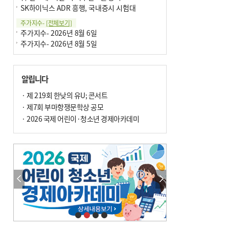
SK하이닉스 ADR 흥행, 국내증시 시험대
주가지수-
[전체보기]
주가지수- 2026년 8월 6일
주가지수- 2026년 8월 5일
알립니다
· 제 219회 한낮의 유U; 콘서트
· 제7회 부마항쟁문학상 공모
· 2026 국제 어린이·청소년 경제아카데미