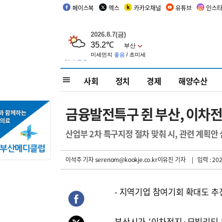
페이스북
엑스
카카오채널
유튜브
인스
사회
정치
경제
해양수산
금융발전특구 쥔 부산, 이차
산업부 2차 특구지정 절차 맞춰 시, 관련 계획안
이석주 기자
serenom@kookje.co.kr이유진 기자
| 입력 : 202
- 지역기업 참여기회 확대도 추
부산시가 ‘이차전지·모빌리티