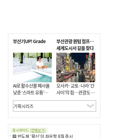
부산기UP! Grade
부산관광 퀀텀 점프…
세계도시서 길을 찾다
AI로 활수산물 폐사율
오사카·교토·나라 ‘간
낮춘 ‘스마트 유통’…
사이’의 힘…관광도 뭉
사막·산악지대 수출
쳐야 흥한다
도전
증시와이드
[전체보기]
韓 반도체 ‘확신’이 좌우할 8월 증시