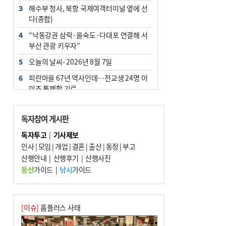
3
해수부 청사, 북항 국제여객터미널 옆에 선
다(종합)
4
“낙동강권 삼락·을숙도·다대포 연결해 서
부산 관광 키우자”
5
오늘의 날씨- 2026년 8월 7일
6
피란마을 67년 역사인데…전교생 24명 아
미초 통폐합 기로
7
부울경 주말부터 비소식…‘극한 폭염’ 한풀
꺾일 듯
독자참여 게시판
8
[사설] 해수부 신청사 북항으로 확정, 해양
독자투고
|
기사제보
수도 도약의 전환점
인사
|
모임
|
개업
|
결혼
|
출산
|
동정
|
부고
9
산행안내
외국인 선원 ‘인신매매 경유지’ 된 부산…
|
산행후기
|
산행사진
우려가 현실로
등산
가이드
|
낚시
가이드
10
르노 못 타는 부산시장…관용차 규정에 막
힌 지역기업 응원
[이슈]
홈플러스 사태