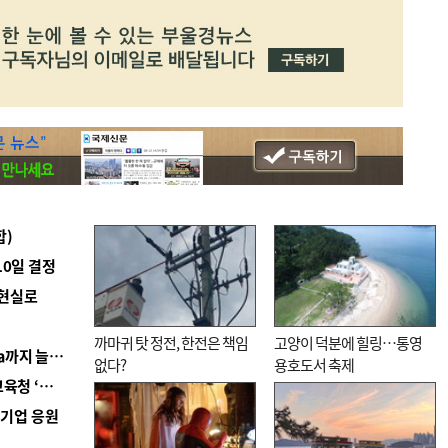
합)
10일 결정
 현실로
까마귀 탓 정전, 한전은 책임
고양이 덕분에 힐링…통영
■ 경남 농정 비전 ‘잘 사는 농촌’…스마트팜 1000㏊까지 늘린다
없다?
용호도서 축제
■ 교육혁신선도지 공모 코앞인데…구·군 난색에 교육청 ‘쩔쩔’
역기업 응원