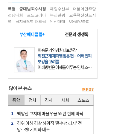
폭염
중대범죄수사청
해양수산부
더불어민주당
전당대회
르노코리아
부산관광
교육혁신선도지
역
극지해양미래포럼
인신매매
UN해양총회
부산메디클럽+
전문의 생생톡
이승준 거인병원 대표원장
회전근개 재파열 잦은 편…어깨 진피
보강술 고려를
어깨병변은 어깨를 이루는 인체 조직
에 발생하는 손상을 말한다. 여기에
는 오십견과 회전근개 증후군, 어깨
의 석회성 힘줄염 등이 있다. 국민건
많이 본 뉴스
강보험에 의하면 어깨병변
종합
정치
경제
사회
스포츠
1
백양산 고지대 마을우물 55년 만에 바닥
2
경위 이하 경찰 하위직 ‘중수청 러시’ 전
망…檢 기피와 대조