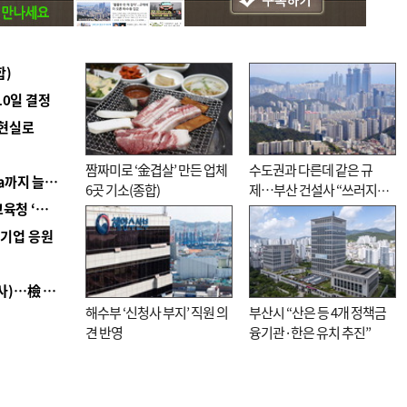
합)
10일 결정
 현실로
짬짜미로 ‘金겹살’ 만든 업체
수도권과 다른데 같은 규
■ 경남 농정 비전 ‘잘 사는 농촌’…스마트팜 1000㏊까지 늘린다
6곳 기소(종합)
제…부산 건설사 “쓰러지기
■ 교육혁신선도지 공모 코앞인데…구·군 난색에 교육청 ‘쩔쩔’
직전”
역기업 응원
■ 검사 신분 버리고 직급하향(10년 이하 저연차 검사)…檢 중수청행 기피
해수부 ‘신청사 부지’ 직원 의
부산시 “산은 등 4개 정책금
견 반영
융기관·한은 유치 추진”