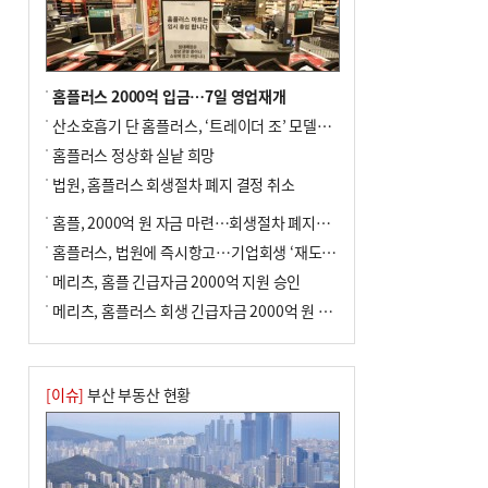
홈플러스 2000억 입금…7일 영업재개
산소호흡기 단 홈플러스, ‘트레이더 조’ 모델로 살아날까
홈플러스 정상화 실낱 희망
법원, 홈플러스 회생절차 폐지 결정 취소
홈플, 2000억 원 자금 마련…회생절차 폐지에 즉시항고(종합)
홈플러스, 법원에 즉시항고…기업회생 ‘재도전’
메리츠, 홈플 긴급자금 2000억 지원 승인
메리츠, 홈플러스 회생 긴급자금 2000억 원 지원 승인
[이슈]
부산 부동산 현황