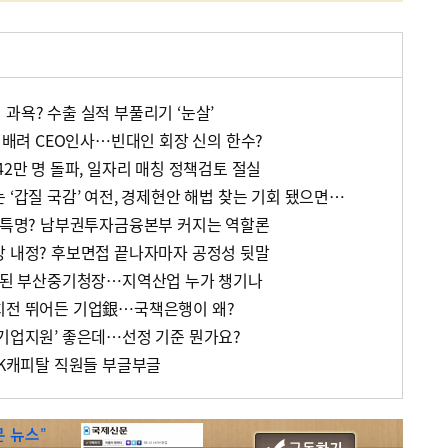
과욕? 수출 실적 부풀리기 ‘눈살’
남 배려 CEO인사…빈대인 회장 신의 한수?
42만 명 돌파, 일자리 매칭 정책검토 절실
 ‘갑질 국감’ 여전, 경제현안 해법 찾는 기회 됐으면…
전 특명? 남부권투자금융본부 커지는 역할론
장 내정? 후보면접 끝나자마자 공정성 뒷말
리’된 부산중기청장…지역산업 누가 챙기나
치전 뛰어든 기업銀…국책은행이 왜?
톱기업지원’ 좋은데…선정 기준 뭔가요?
NK캐피탈 직원들 부글부글