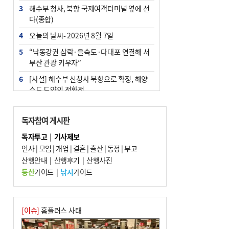
3
해수부 청사, 북항 국제여객터미널 옆에 선
다(종합)
4
오늘의 날씨- 2026년 8월 7일
5
“낙동강권 삼락·을숙도·다대포 연결해 서
부산 관광 키우자”
6
[사설] 해수부 신청사 북항으로 확정, 해양
수도 도약의 전환점
7
부울경 주말부터 비소식…‘극한 폭염’ 한풀
꺾일 듯
독자참여 게시판
8
피란마을 67년 역사인데…전교생 24명 아
독자투고
|
기사제보
미초 통폐합 기로
인사
|
모임
|
개업
|
결혼
|
출산
|
동정
|
부고
9
산행안내
외국인 선원 ‘인신매매 경유지’ 된 부산…
|
산행후기
|
산행사진
우려가 현실로
등산
가이드
|
낚시
가이드
10
수사독점 책임 커진 경찰, 방치사건 해결 부
랴부랴 속도전
[이슈]
홈플러스 사태