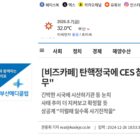
페이스북
엑스
카카오채널
유튜브
인스
사회
정치
경제
해양수산
[비즈카페] 탄핵정국에 CES
무"
긴박한 시국에 시산하기관 등 눈치
사태 추이 더 지켜보고 확정할 듯
상공계 "이럴때 일수록 사기진작을"
권용휘 기자
real@kookje.co.kr
| 입력 : 2024-12-26 18:53: