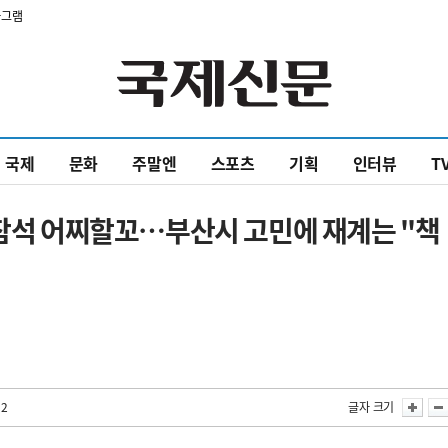
타그램
국제
문화
주말엔
스포츠
기획
인터뷰
T
 참석 어찌할꼬…부산시 고민에 재계는 "책
32
글자 크기