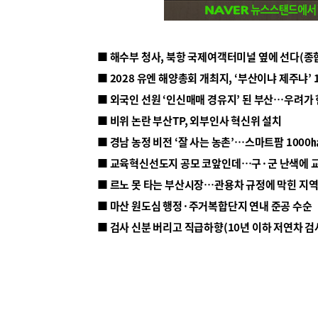
■ 해수부 청사, 북항 국제여객터미널 옆에 선다(종
■ 2028 유엔 해양총회 개최지, ‘부산이냐 제주냐’ 
■ 외국인 선원 ‘인신매매 경유지’ 된 부산…우려가
■ 비위 논란 부산TP, 외부인사 혁신위 설치
■ 르노 못 타는 부산시장…관용차 규정에 막힌 지
■ 마산 원도심 행정·주거복합단지 연내 준공 수순