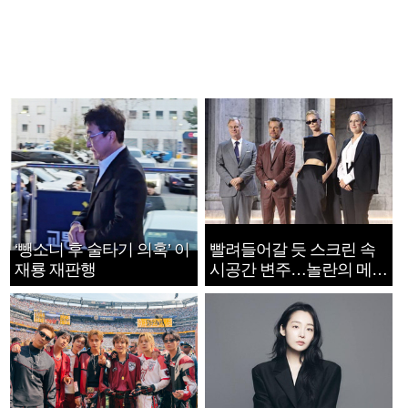
‘뺑소니 후 술타기 의혹’ 이
빨려들어갈 듯 스크린 속
재룡 재판행
시공간 변주…놀란의 메시
지는 ‘전쟁 속죄’