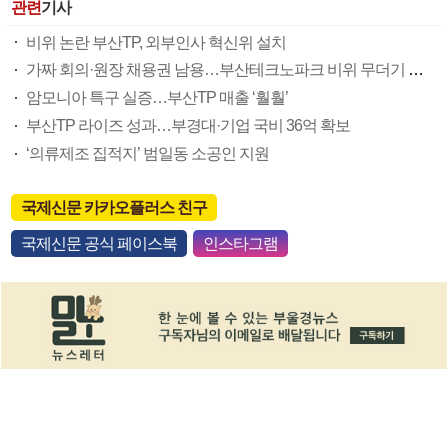
관련
기사
비위 논란 부산TP, 외부인사 혁신위 설치
가짜 회의·원장 채용권 남용…부산테크노파크 비위 무더기 적발
암모니아 특구 실증…부산TP 매출 ‘훨훨’
부산TP 라이즈 성과…부경대·기업 국비 36억 확보
‘의류제조 집적지’ 범일동 소공인 지원
국제신문 카카오플러스 친구
국제신문 공식 페이스북
인스타그램