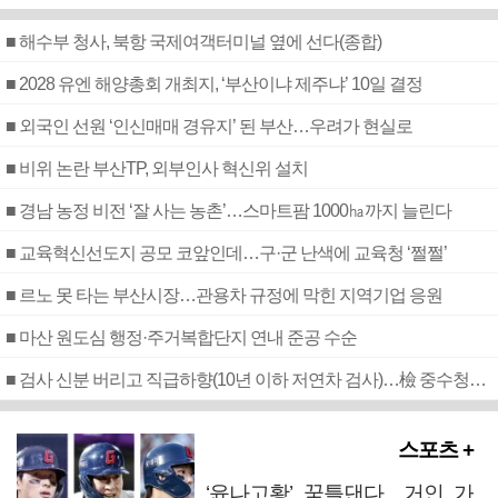
■ 해수부 청사, 북항 국제여객터미널 옆에 선다(종합)
■ 2028 유엔 해양총회 개최지, ‘부산이냐 제주냐’ 10일 결정
■ 외국인 선원 ‘인신매매 경유지’ 된 부산…우려가 현실로
■ 비위 논란 부산TP, 외부인사 혁신위 설치
■ 경남 농정 비전 ‘잘 사는 농촌’…스마트팜 1000㏊까지 늘린다
■ 교육혁신선도지 공모 코앞인데…구·군 난색에 교육청 ‘쩔쩔’
■ 르노 못 타는 부산시장…관용차 규정에 막힌 지역기업 응원
■ 마산 원도심 행정·주거복합단지 연내 준공 수순
■ 검사 신분 버리고 직급하향(10년 이하 저연차 검사)…檢 중수청행 기피
스포츠 +
‘윤나고황’ 꿈틀댄다…거인 가