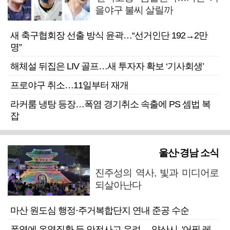
을야구 불씨 살릴까
새 축구협회장 선출 방식 윤곽…“선거인단 192→2만
명”
해체설 뒤집은 LIV 골프…새 투자자 확보 ‘기사회생’
프로야구 취소…11일부터 재개
라커룸 냉탕 등장…폭염 경기취소 속출에 PS 셈법 복
잡
울산·경남 소식
진주성의 역사, 빛과 미디어로
되살아난다
마산 원도심 행정·주거복합단지 연내 준공 수순
폭염에 온열질환 등 안전사고 우려… 양산시, '어필 레