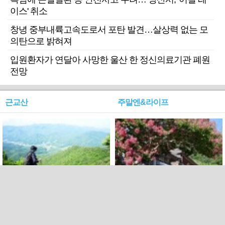
이스' 취소
창녕 중부내륙고속도로서 포탄 발견…살상력 없는 모
의탄으로 밝혀져
입원환자가 연달아 사망한 울산 한 정신의료기관 폐원
전망
근교산
주말엔&라이프
근교산&그너머…상주·문경
폭염보다 더 뜨거워라…100
청화산~시루봉
일을 붉게 불태울 ‘선비정신’
피었네