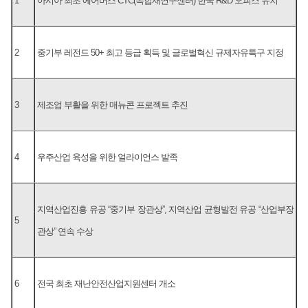
1
아시아 최초 에어버스 CTC(복합재연구센터) 한국 R&D 오피스 유치
2
중기부 레전드 50+ 최고 등급 획득 및 글로벌혁신 규제자유특구 지정
3
제조업 부활을 위한 매뉴콘 프로젝트 추진
4
우주산업 육성을 위한 얼라이언스 발족
지역산업진흥 유공 “중기부 장관상”, 지역산업 균형발전 유공 “산업부장
5
관상” 연속 수상
6
전국 최초 재난안전산업지원센터 개소