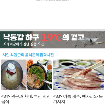
시인 최원준의 음식문화 잡학사전
<84> 관문과 환대, 부산 역전
<83> 여름 제주, 벤자리와 독
음식
가시치