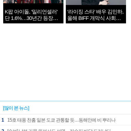
K팝 아이돌, '밀리언셀러'
‘라이징 스타’ 배우 김민하,
단 1.6%…30년간 등장
올해 BIFF 개막식 사회자
1182개팀 전수조사
확정
[많이 본 뉴스]
1
15호 태풍 찬홈 일본 도쿄 관통할 듯…동해안에 비 뿌리나