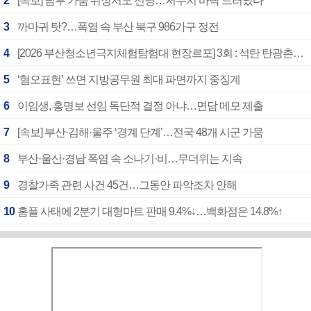
2
[속보] 남부 가뭄 위성서도 선명…저수지 바닥 드러났다
3
까마귀 탓?…폭염 속 부산 북구 986가구 정전
4
[2026 부산청소년극지체험탐험대 현장르포] 3회 : 석탄 탄광촌에서 북극 연구의 중심지로
5
‘혐오표현’ 쓰면 지방공무원 최대 파면까지 중징계
6
이임생, 홍명보 선임 독단적 결정 아냐…면담 메모 제출
7
[속보] 부산·김해·울주 ‘경계 단계’…전국 48개 시군 가뭄
8
부산·울산·경남 폭염 속 소나기·비…무더위는 지속
9
경찰가족 관련 사건 45건…그동안 파악조차 안해
10
홈플 사태에 2분기 대형마트 판매 9.4%↓…백화점은 14.8%↑