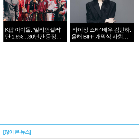
K팝 아이돌, '밀리언셀러'
‘라이징 스타’ 배우 김민하,
단 1.6%…30년간 등장
올해 BIFF 개막식 사회자
1182개팀 전수조사
확정
[많이 본 뉴스]