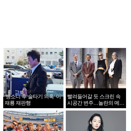
‘뺑소니 후 술타기 의혹’ 이
빨려들어갈 듯 스크린 속
재룡 재판행
시공간 변주…놀란의 메시
지는 ‘전쟁 속죄’