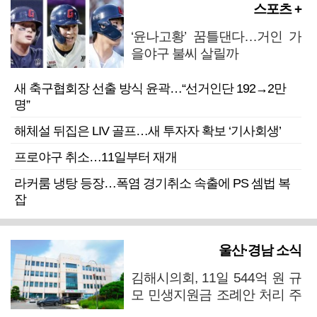
스포츠 +
‘윤나고황’ 꿈틀댄다…거인 가
을야구 불씨 살릴까
새 축구협회장 선출 방식 윤곽…“선거인단 192→2만
명”
해체설 뒤집은 LIV 골프…새 투자자 확보 ‘기사회생’
프로야구 취소…11일부터 재개
라커룸 냉탕 등장…폭염 경기취소 속출에 PS 셈법 복
잡
울산·경남 소식
김해시의회, 11일 544억 원 규
모 민생지원금 조례안 처리 주
목