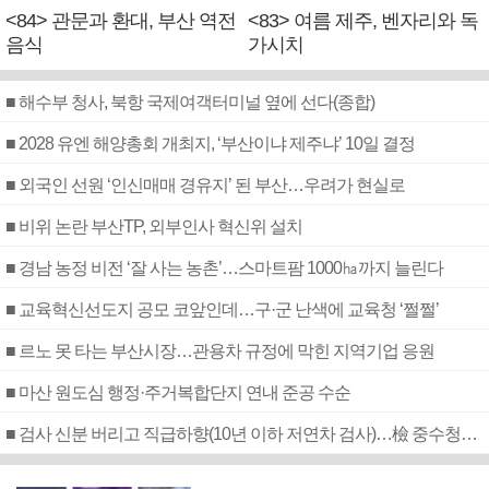
<84> 관문과 환대, 부산 역전
<83> 여름 제주, 벤자리와 독
음식
가시치
■ 해수부 청사, 북항 국제여객터미널 옆에 선다(종합)
■ 2028 유엔 해양총회 개최지, ‘부산이냐 제주냐’ 10일 결정
■ 외국인 선원 ‘인신매매 경유지’ 된 부산…우려가 현실로
■ 비위 논란 부산TP, 외부인사 혁신위 설치
■ 경남 농정 비전 ‘잘 사는 농촌’…스마트팜 1000㏊까지 늘린다
■ 교육혁신선도지 공모 코앞인데…구·군 난색에 교육청 ‘쩔쩔’
■ 르노 못 타는 부산시장…관용차 규정에 막힌 지역기업 응원
■ 마산 원도심 행정·주거복합단지 연내 준공 수순
■ 검사 신분 버리고 직급하향(10년 이하 저연차 검사)…檢 중수청행 기피