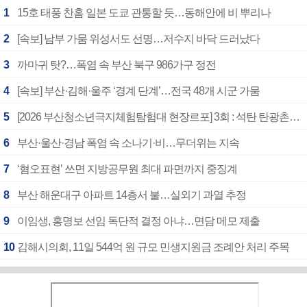
1
15호 태풍 찬홈 일본 도쿄 관통할 듯…동해안에 비 뿌리나
2
[속보] 남부 가뭄 위성서도 선명…저수지 바닥 드러났다
3
까마귀 탓?…폭염 속 부산 북구 986가구 정전
4
[속보] 부산·김해·울주 ‘경계 단계’…전국 48개 시군 가뭄
5
[2026 부산청소년극지체험탐험대 현장르포] 3회 : 석탄 탄광촌에서 북극 연구의 중심지로
6
부산·울산·경남 폭염 속 소나기·비…무더위는 지속
7
‘혐오표현’ 쓰면 지방공무원 최대 파면까지 중징계
8
부산 해운대구 아파트 14층서 불…실외기 과열 추정
9
이임생, 홍명보 선임 독단적 결정 아냐…면담 메모 제출
10
김해시의회, 11일 544억 원 규모 민생지원금 조례안 처리 주목