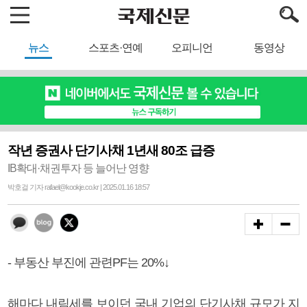
뉴스
스포츠·연예
오피니언
동영상
작년 증권사 단기사채 1년새 80조 급증
IB확대·채권투자 등 늘어난 영향
박호걸 기자 rafael@kookje.co.kr | 2025.01.16 18:57
- 부동산 부진에 관련PF는 20%↓
해마다 내림세를 보이던 국내 기업의 단기사채 규모가 지