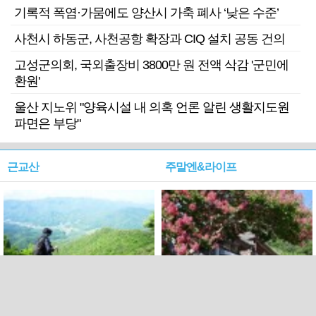
기록적 폭염·가뭄에도 양산시 가축 폐사 ‘낮은 수준’
사천시 하동군, 사천공항 확장과 CIQ 설치 공동 건의
고성군의회, 국외출장비 3800만 원 전액 삭감 '군민에
환원'
울산 지노위 "양육시설 내 의혹 언론 알린 생활지도원
파면은 부당"
근교산
주말엔&라이프
근교산&그너머…상주·문경
폭염보다 더 뜨거워라…100
청화산~시루봉
일을 붉게 불태울 ‘선비정신’