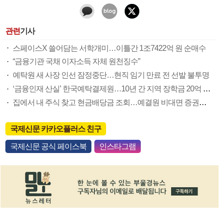
관련
기사
스페이스X 쓸어담는 서학개미…이틀간 1조7422억 원 순매수
“금융기관 국채 이자소득 자체 원천징수”
예탁원 새 사장 인선 잠정중단…현직 임기 만료 전 선발 불투명
‘금융인재 산실’ 한국예탁결제원…10년 간 지역 장학금 20억 지원
집에서 내 주식 찾고 현금배당금 조회…예결원 비대면 증권대행 서비스 주목
국제신문 카카오플러스 친구
국제신문 공식 페이스북
인스타그램