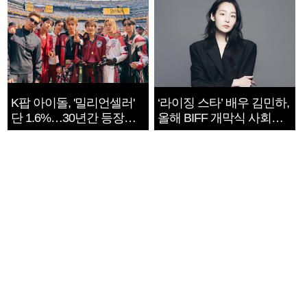
K팝 아이돌, '밀리언셀러'
‘라이징 스타’ 배우 김민하,
단 1.6%…30년간 등장
올해 BIFF 개막식 사회자
1182개팀 전수조사
확정