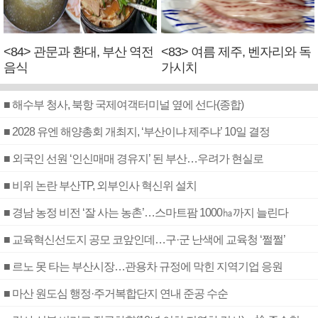
<84> 관문과 환대, 부산 역전
<83> 여름 제주, 벤자리와 독
음식
가시치
■ 해수부 청사, 북항 국제여객터미널 옆에 선다(종합)
■ 2028 유엔 해양총회 개최지, ‘부산이냐 제주냐’ 10일 결정
■ 외국인 선원 ‘인신매매 경유지’ 된 부산…우려가 현실로
■ 비위 논란 부산TP, 외부인사 혁신위 설치
■ 경남 농정 비전 ‘잘 사는 농촌’…스마트팜 1000㏊까지 늘린다
■ 교육혁신선도지 공모 코앞인데…구·군 난색에 교육청 ‘쩔쩔’
■ 르노 못 타는 부산시장…관용차 규정에 막힌 지역기업 응원
■ 마산 원도심 행정·주거복합단지 연내 준공 수순