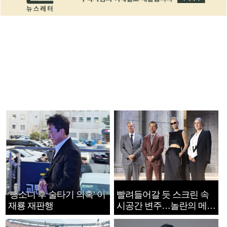
‘뺑소니 후 술타기 의혹’ 이
빨려들어갈 듯 스크린 속
재룡 재판행
시공간 변주…놀란의 메시
지는 ‘전쟁 속죄’