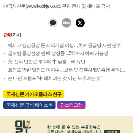
ⓒ국제신문(www.kookje.co.kr), 무단 전재 및 재배포 금지
관련
기사
멕시코 생산공장 둔 지역기업 비상…美로 공급망 재편 분주
글로벌 통상전쟁 땐 韓 성장률 1.5%까지 하락 가능성
美, 선박 입항료 부과에 中 맞불…韓 유탄
트럼프 방한 일정도 미지수…보름 앞 경주APEC 흥행 우려(종합)
손 내민 트럼프 “中 해치려는 것 아닌 도우려는 것”
국제신문 카카오플러스 친구
국제신문 공식 페이스북
인스타그램