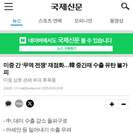
뉴스
스포츠·연예
오피니언
동영상
미중 간 ‘무역 전쟁’ 재점화…韓 중간재 수출 유탄 불가
피
미중 상호 관세 부과 후폭풍
권용휘 기자 real@kookje.co.kr | 2025.02.04 19:49
- 中, 대미 수출 감소 돌파구로
- 아세안 등 밀어내기 수출 우려