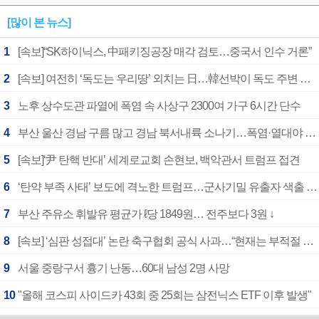
[많이 본 뉴스]
1
[속보]“SK하이닉스, 中패키징공장 매각 검토…중국서 인수 거론”
2
[속보] 여전히 ‘독도는 우리땅’ 외치는 日…韓선박이 독도 주변 해양조사 활동하자 반발
3
노후 상수도관 파열에 폭염 속 사상구 2300여 가구 6시간 단수
4
부산 울산 경남 구름 많고 경남 북서내륙 소나기…폭염·열대야 계속
5
[속보]‘尹 탄핵 반대’ 세계로교회 손현보, 백악관서 트럼프 접견
6
‘탄약 부족 사태’ 보도에 격노한 트럼프…군사기밀 유출자 색출 지시
7
부산 주유소 휘발유 평균가 ℓ당 1849원… 전주보다 3원 ↓
8
[속보] ‘심판 성접대’ 논란 축구협회 공식 사과…“현재는 부적절 행위 없어”
9
서울 중랑구서 흉기 난동…60대 남성 2명 사망
10
"올해 코스피 사이드카 43회 중 25회는 삼전닉스 ETF 이후 발생"