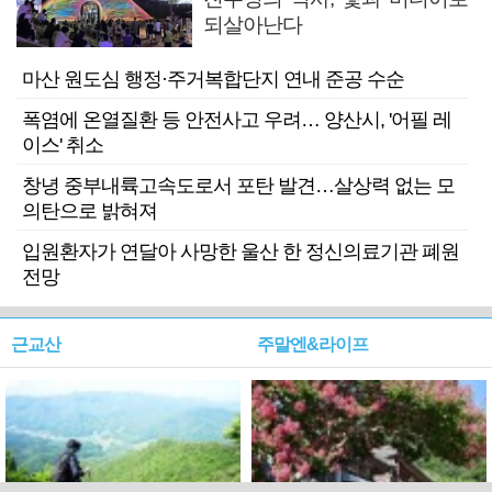
되살아난다
마산 원도심 행정·주거복합단지 연내 준공 수순
폭염에 온열질환 등 안전사고 우려… 양산시, '어필 레
이스' 취소
창녕 중부내륙고속도로서 포탄 발견…살상력 없는 모
의탄으로 밝혀져
입원환자가 연달아 사망한 울산 한 정신의료기관 폐원
전망
근교산
주말엔&라이프