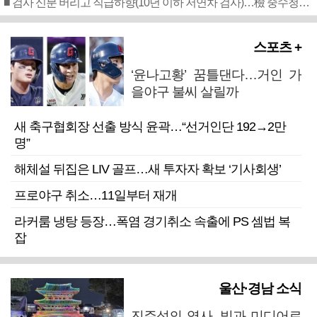
■ 검사 신분 버리고 직급하향(10년 이하 저연차 검사)…檢 중수청행 기피
스포츠 +
‘윤나고황’ 꿈틀댄다…거인 가
을야구 불씨 살릴까
새 축구협회장 선출 방식 윤곽…“선거인단 192→2만
명”
해체설 뒤집은 LIV 골프…새 투자자 확보 ‘기사회생’
프로야구 취소…11일부터 재개
라커룸 냉탕 등장…폭염 경기취소 속출에 PS 셈법 복
잡
울산·경남 소식
진주성의 역사, 빛과 미디어로