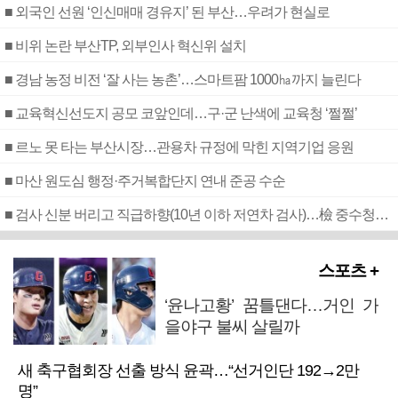
■ 외국인 선원 ‘인신매매 경유지’ 된 부산…우려가 현실로
■ 비위 논란 부산TP, 외부인사 혁신위 설치
■ 경남 농정 비전 ‘잘 사는 농촌’…스마트팜 1000㏊까지 늘린다
■ 교육혁신선도지 공모 코앞인데…구·군 난색에 교육청 ‘쩔쩔’
■ 르노 못 타는 부산시장…관용차 규정에 막힌 지역기업 응원
■ 마산 원도심 행정·주거복합단지 연내 준공 수순
■ 검사 신분 버리고 직급하향(10년 이하 저연차 검사)…檢 중수청행 기피
스포츠 +
‘윤나고황’ 꿈틀댄다…거인 가
을야구 불씨 살릴까
새 축구협회장 선출 방식 윤곽…“선거인단 192→2만
명”