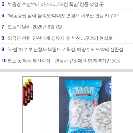
5
부울경 주말부터 비소식…‘극한 폭염’ 한풀 꺾일 듯
6
“낙동강권 삼락·을숙도·다대포 연결해 서부산 관광 키우자”
7
오늘의 날씨- 2026년 8월 7일
8
외국인 선원 ‘인신매매 경유지’ 된 부산…우려가 현실로
9
[사설] 해수부 신청사 북항으로 확정, 해양수도 도약의 전환점
10
르노 못 타는 부산시장…관용차 규정에 막힌 지역기업 응원