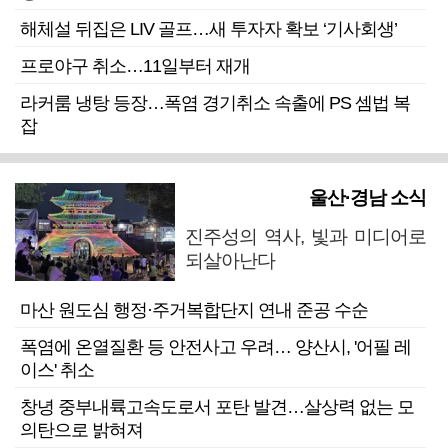
해체설 뒤집은 LIV 골프…새 투자자 확보 ‘기사회생’
프로야구 취소…11일부터 재개
라커룸 냉탕 등장…폭염 경기취소 속출에 PS 셈법 복
잡
울산·경남 소식
진주성의 역사, 빛과 미디어로
되살아난다
마산 원도심 행정·주거복합단지 연내 준공 수순
폭염에 온열질환 등 안전사고 우려… 양산시, '어필 레
이스' 취소
창녕 중부내륙고속도로서 포탄 발견…살상력 없는 모
의탄으로 밝혀져