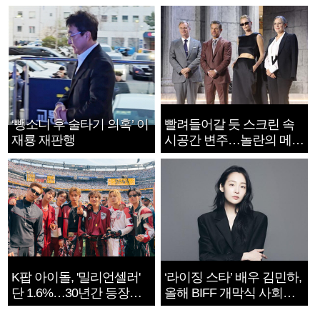
‘뺑소니 후 술타기 의혹’ 이
빨려들어갈 듯 스크린 속
재룡 재판행
시공간 변주…놀란의 메시
지는 ‘전쟁 속죄’
K팝 아이돌, '밀리언셀러'
‘라이징 스타’ 배우 김민하,
단 1.6%…30년간 등장
올해 BIFF 개막식 사회자
1182개팀 전수조사
확정