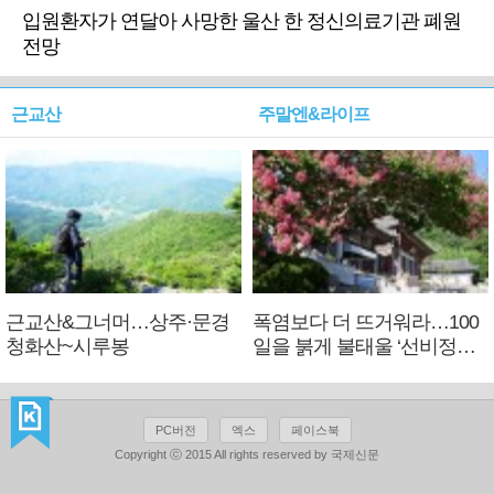
입원환자가 연달아 사망한 울산 한 정신의료기관 폐원
전망
근교산
주말엔&라이프
근교산&그너머…상주·문경
폭염보다 더 뜨거워라…100
청화산~시루봉
일을 붉게 불태울 ‘선비정신’
피었네
PC버전
엑스
페이스북
Copyright ⓒ 2015 All rights reserved by 국제신문