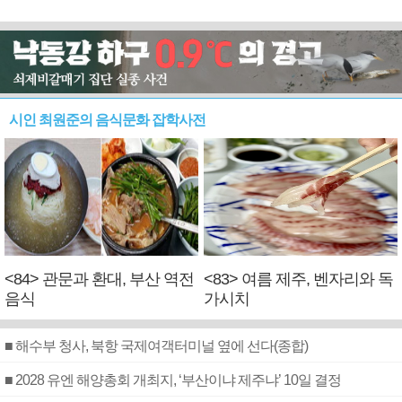
시인 최원준의 음식문화 잡학사전
<84> 관문과 환대, 부산 역전
<83> 여름 제주, 벤자리와 독
음식
가시치
■ 해수부 청사, 북항 국제여객터미널 옆에 선다(종합)
■ 2028 유엔 해양총회 개최지, ‘부산이냐 제주냐’ 10일 결정