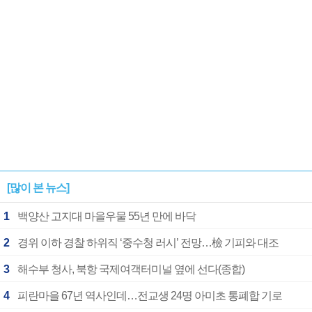
[많이 본 뉴스]
1
백양산 고지대 마을우물 55년 만에 바닥
2
경위 이하 경찰 하위직 ‘중수청 러시’ 전망…檢 기피와 대조
3
해수부 청사, 북항 국제여객터미널 옆에 선다(종합)
4
피란마을 67년 역사인데…전교생 24명 아미초 통폐합 기로