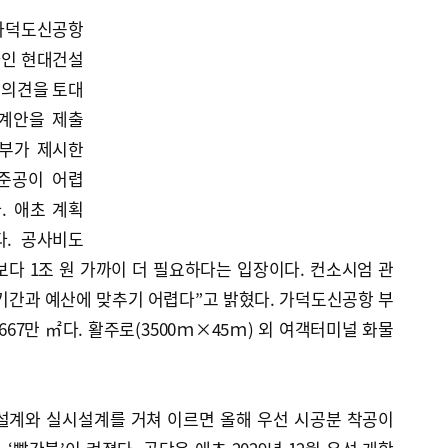
 가덕도신공항
자인 현대건설
’ 의견을 토대
설계안을 제출
토부가 제시한
 준공이 어렵
. 애초 계획
다. 공사비도
원보다 1조 원 가까이 더 필요하다는 입장이다. 컨소시엄 관
기간과 예산에 맞추기 어렵다”고 밝혔다. 가덕도신공항 부
667만 ㎡다. 활주로(3500ｍ×45ｍ) 외 여객터미널 화물
계와 실시설계를 거쳐 이르면 올해 우선 시공분 착공이