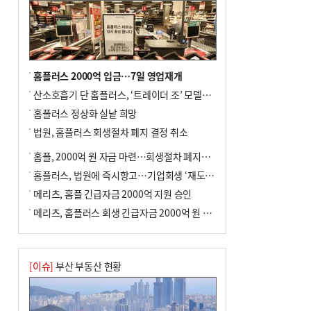
홈플러스 2000억 입금…7일 영업재개
산소호흡기 단 홈플러스, ‘트레이더 조’ 모델로 살아날까
홈플러스 정상화 실낱 희망
법원, 홈플러스 회생절차 폐지 결정 취소
홈플, 2000억 원 자금 마련…회생절차 폐지에 즉시항고(종합)
홈플러스, 법원에 즉시항고…기업회생 ‘재도전’
메리츠, 홈플 긴급자금 2000억 지원 승인
메리츠, 홈플러스 회생 긴급자금 2000억 원 지원 승인
[이슈]
부산 부동산 현황