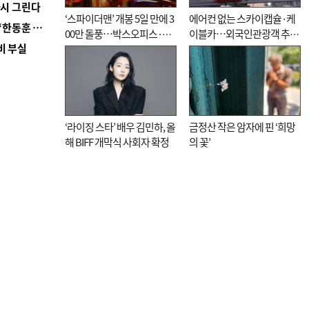
다시 그린다
‘스파이더맨’ 개봉 5일 만에 3
에어컨 없는 스카이캡슐·케
■ 국힘 부산시당, ‘정이한 조력’ 시의원 윤리위에…‘한동훈 지지’도 신고접수
00만 돌풍…박스오피스·예
이블카…외국인관광객 추억
비 부실
매율 동시 1위
대신 고역 될라
‘라이징 스타’ 배우 김민하, 올
금정산 작은 암자에 핀 ‘희망
해 BIFF 개막식 사회자 확정
의 꽃’