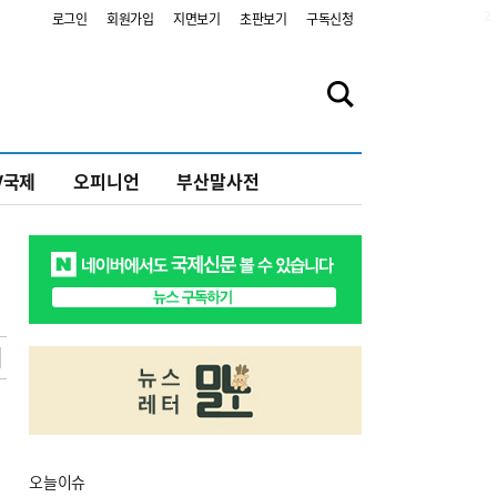
2
로그인
회원가입
지면보기
초판보기
구독신청
V국제
오피니언
부산말사전
오늘
이슈