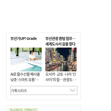
부산기UP! Grade
부산관광 퀀텀 점프…
세계도시서 길을 찾다
AI로 활수산물 폐사율
오사카·교토·나라 ‘간
낮춘 ‘스마트 유통’…
사이’의 힘…관광도 뭉
사막·산악지대 수출
쳐야 흥한다
도전
증시와이드
[전체보기]