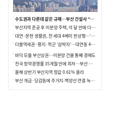
수도권과 다른데 같은 규제…부산 건설사 “쓰러지기 직전”
부산지역 준공 후 미분양 주택, 석 달 만에 다시 3000가구 넘어서
대연·문현 생활권, 전 세대 4베이 판상형…‘더샵 트리센트’ 내달 분양
더블역세권·평지·학군 ‘삼박자’…대연동 42층 브랜드 단지
바닥 모를 부산상권…미분양 건물 통째 경매도
전국 청약경쟁률 35개월 만에 최저…부산 미분양 ‘적체’ 심화
올해 상반기 부산지역 땅값 0.61% 올라
부산 개금·당감동에 주거지-백양산 연결 녹지 조성