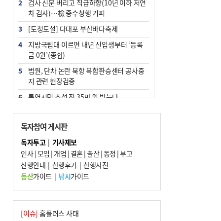
2
검사 신분 버리고 직급하향(10년 이하 저연
차 검사)…檢 중수청행 기피
3
[도청도설] 다대포 부산바다축제
4
지방국립대 이르면 내년 신입생부터 ‘등록
금 0원’(종합)
5
법원, 단차 논란 북항 복합환승센터 공사중
지 관련 현장검증
6
통영시민 추석 전 35만 원 받는다
7
지역 상권도 말라죽을 판이라…가뭄 속 밀
양물축제 강행 논란
독자참여 게시판
8
부산 철강공장 50대 노동자 추락사
독자투고
|
기사제보
인사
|
모임
|
개업
|
결혼
|
출산
|
동정
|
부고
9
국힘 부산시당, ‘정이한 조력’ 시의원 윤리
산행안내
위에…‘한동훈 지지’도 신고접수
|
산행후기
|
산행사진
등산
가이드
|
낚시
가이드
10
탄소흡수력 높여 폭염 대응…부산 도시숲
지도 다시 그린다
[이슈]
홈플러스 사태