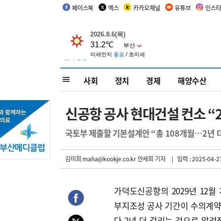
페이스북
엑스
카카오채널
유튜브
인스
사회
정치
경제
해양수산
신공항 공사 현대건설 컨소 “2
국토부 제출할 기본설계안 “총 108개월…2년 더
김미희 maha@kookje.co.kr 안세희 기자
| 입력 : 2025-04-27
가덕도신공항의 2029년 12
부지조성 공사 기간이 수의계약
다 2년 더 걸리는 것으로 알려