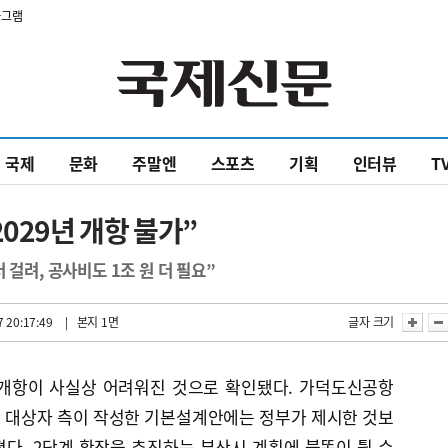
타그램
국제
문화
주말엔
스포츠
기획
인터뷰
T
029년 개항 불가”
 걸려, 공사비도 1조 원 더 필요”
 20:17:49
| 본지 1면
글자 크기
월 개항이 사실상 어려워진 것으로 확인됐다. 가덕도신공항
 대상자 측이 작성한 기본설계안에는 정부가 제시한 것보
졌다. 2단계 확장을 추진하는 부산시 계획에 불똥이 튈 수