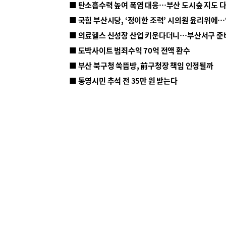
■ 탄소흡수력 높여 폭염 대응…부산 도시숲 지도 
■ 의료헬스 신성장 산업 키운다더니…부산서구 준
■ 도박사이트 범죄수익 70억 전액 환수
■ 부산 북구청 쑥뜸방, 前구청장 책임 인정될까
■ 통영시민 추석 전 35만 원 받는다