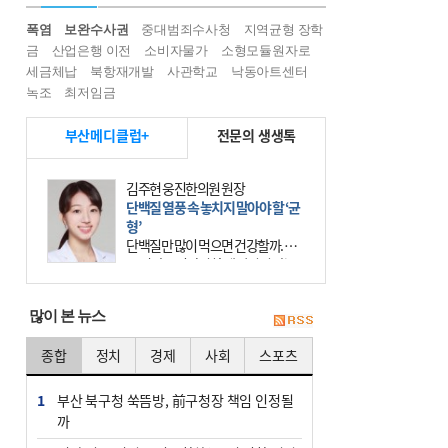
폭염
보완수사권
중대범죄수사청
지역균형 장학
금
산업은행 이전
소비자물가
소형모듈원자로
세금체납
북항재개발
사관학교
낙동아트센터
녹조
최저임금
부산메디클럽+
전문의 생생톡
김주현 웅진한의원 원장
단백질 열풍 속 놓치지 말아야 할 ‘균
형’
단백질만 많이 먹으면 건강할까. 요
즘 건강을 이야기할 때 빠지지 않는
키워드가 단백질이다. 헬스장을 다니
는 젊은 층부터 기초체력을 챙기려는
많이 본 뉴스
중·장년층까지 모두 “
종합
정치
경제
사회
스포츠
1
부산 북구청 쑥뜸방, 前구청장 책임 인정될
까