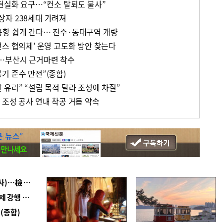
 현실화 요구…“컨소 탈퇴도 불사”
자 238세대 가려져
공항 쉽게 간다… 진주·동대구역 개량
넌스 협의체’ 운영 고도화 방안 찾는다
전…부산시 근거마련 착수
기 준수 만전”(종합)
유리” “설립 목적 달라 조성에 차질”
 조성 공사 연내 착공 거듭 약속
■ 검사 신분 버리고 직급하향(10년 이하 저연차 검사)…檢 중수청행 기피
■ 지역 상권도 말라죽을 판이라…가뭄 속 밀양물축제 강행 논란
(종합)