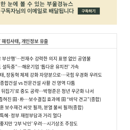
T 해킹사태
,
개인정보 유출
산은 부산행’…전재수 강력한 의지 표명 없인 공염불
도 설득중”…해운기업 ‘톱다운 유치전’ 가속
 사태, 장동혁 체제 강화 자양분으로…국힘 우경화 우려도
…종합건설 vs 전문건설 사활 건 영역 다툼
정 뒤집기’로 중도 공략…박형준은 청년 우군화 나서
좁혀진 田·朴…보수결집 효과에 田 “바닥 견고”(종합)
동훈 보수재건 씨앗 될까, 분열 불씨 될까(종합)
, 특혜·정부 재정부담과 거리 멀다
 좋지만 ‘2부 낙인’ 우려…시기상조 주장도