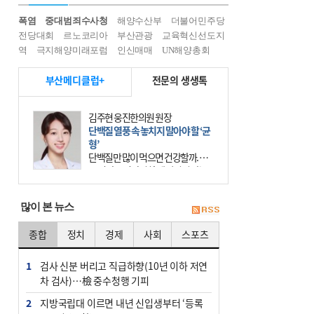
폭염
중대범죄수사청
해양수산부
더불어민주당
전당대회
르노코리아
부산관광
교육혁신선도지
역
극지해양미래포럼
인신매매
UN해양총회
부산메디클럽+
전문의 생생톡
김주현 웅진한의원 원장
단백질 열풍 속 놓치지 말아야 할 ‘균
형’
단백질만 많이 먹으면 건강할까. 요
즘 건강을 이야기할 때 빠지지 않는
키워드가 단백질이다. 헬스장을 다니
는 젊은 층부터 기초체력을 챙기려는
많이 본 뉴스
중·장년층까지 모두 “
종합
정치
경제
사회
스포츠
1
검사 신분 버리고 직급하향(10년 이하 저연
차 검사)…檢 중수청행 기피
2
지방국립대 이르면 내년 신입생부터 ‘등록