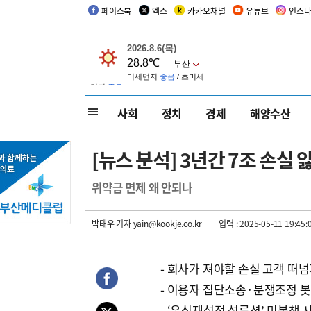
페이스북
엑스
카카오채널
유튜브
인스
사회
정치
경제
해양수산
[뉴스 분석] 3년간 7조 손실
위약금 면제 왜 안되나
박태우 기자
yain@kookje.co.kr
| 입력 : 2025-05-11 19:45:
- 회사가 져야할 손실 고객 떠
- 이용자 집단소송·분쟁조정 
- ‘유심재설정 설류션’ 미봉책 