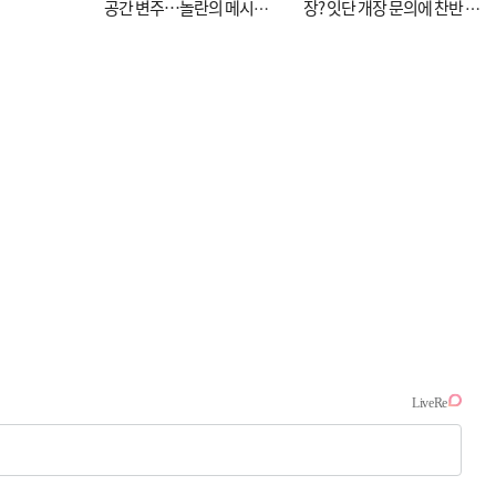
공간 변주…놀란의 메시지
장? 잇단 개장 문의에 찬반 논
는 ‘전쟁 속죄’
쟁