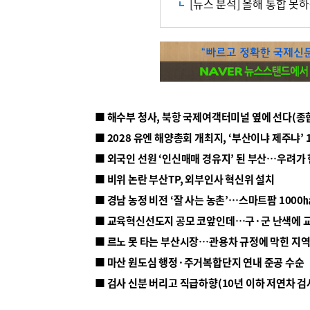
[뉴스 분석] 올해 통합 못
■ 해수부 청사, 북항 국제여객터미널 옆에 선다(종
■ 2028 유엔 해양총회 개최지, ‘부산이냐 제주냐’ 
■ 외국인 선원 ‘인신매매 경유지’ 된 부산…우려가
■ 비위 논란 부산TP, 외부인사 혁신위 설치
■ 르노 못 타는 부산시장…관용차 규정에 막힌 지
■ 마산 원도심 행정·주거복합단지 연내 준공 수순