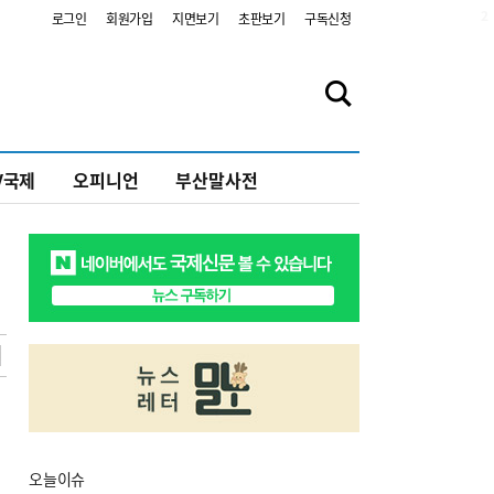
2
로그인
회원가입
지면보기
초판보기
구독신청
V국제
오피니언
부산말사전
오늘
이슈