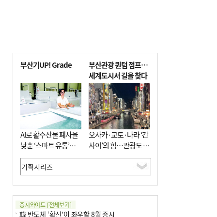
부산기UP! Grade
부산관광 퀀텀 점프…
세계도시서 길을 찾다
AI로 활수산물 폐사율
오사카·교토·나라 ‘간
낮춘 ‘스마트 유통’…
사이’의 힘…관광도 뭉
사막·산악지대 수출
쳐야 흥한다
도전
증시와이드
[전체보기]
韓 반도체 ‘확신’이 좌우할 8월 증시