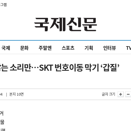
타그램
국제
문화
주말엔
스포츠
기획
인터뷰
T
 앓는 소리만…SKT 번호이동 막기 ‘갑질’
04
| 본지 10면
글자 크기
넘겨
봇물
시행