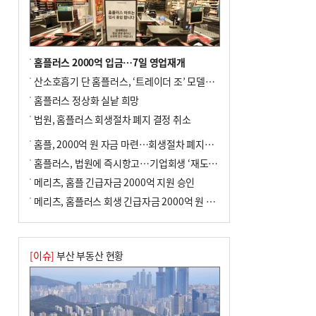
홈플러스 2000억 입금…7일 영업재개
산소호흡기 단 홈플러스, ‘트레이더 조’ 모델로 살아날까
홈플러스 정상화 실낱 희망
법원, 홈플러스 회생절차 폐지 결정 취소
홈플, 2000억 원 자금 마련…회생절차 폐지에 즉시항고(종합)
홈플러스, 법원에 즉시항고…기업회생 ‘재도전’
메리츠, 홈플 긴급자금 2000억 지원 승인
메리츠, 홈플러스 회생 긴급자금 2000억 원 지원 승인
[이슈]
부산 부동산 현황