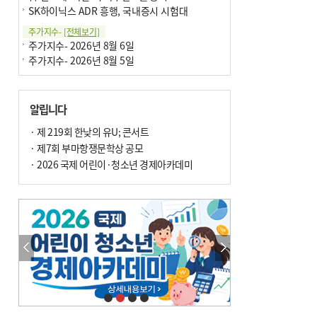
SK하이닉스 ADR 흥행, 국내증시 시험대
주가지수-
[전체보기]
주가지수- 2026년 8월 6일
주가지수- 2026년 8월 5일
알립니다
· 제 219회 한낮의 유U; 콘서트
· 제7회 부마항쟁문학상 공모
· 2026 국제 어린이·청소년 경제아카데미