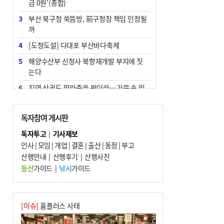
금 0원’(종합)
3
부산 북구청 쑥뜸방, 前구청장 책임 인정될
까
4
[도청도설] 다대포 부산바다축제
5
해양수산부 신청사 북항재개발 부지에 짓
는다
6
지역 상권도 말라죽을 판이라…가뭄 속 밀
양물축제 강행 논란
7
법원, 단차 논란 북항 복합환승센터 공사중
독자참여 게시판
지 관련 현장검증
독자투고
|
기사제보
8
통영시민 추석 전 35만 원 받는다
인사
|
모임
|
개업
|
결혼
|
출산
|
동정
|
부고
9
산행안내
부산 철강공장 50대 노동자 추락사
|
산행후기
|
산행사진
등산
가이드
|
낚시
가이드
10
국힘 부산시당, ‘정이한 조력’ 시의원 윤리
위에…‘한동훈 지지’도 신고접수
[이슈]
홈플러스 사태