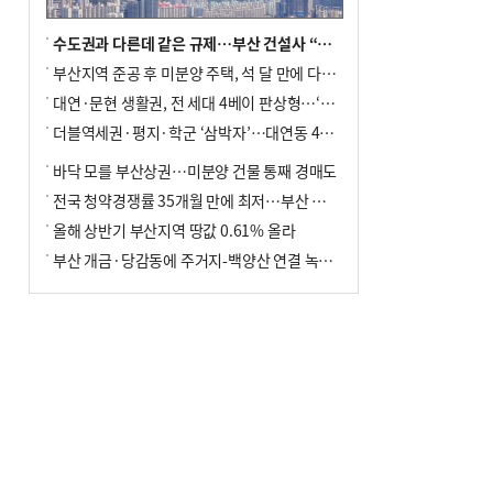
수도권과 다른데 같은 규제…부산 건설사 “쓰러지기 직전”
부산지역 준공 후 미분양 주택, 석 달 만에 다시 3000가구 넘어서
대연·문현 생활권, 전 세대 4베이 판상형…‘더샵 트리센트’ 내달 분양
더블역세권·평지·학군 ‘삼박자’…대연동 42층 브랜드 단지
바닥 모를 부산상권…미분양 건물 통째 경매도
전국 청약경쟁률 35개월 만에 최저…부산 미분양 ‘적체’ 심화
올해 상반기 부산지역 땅값 0.61% 올라
부산 개금·당감동에 주거지-백양산 연결 녹지 조성