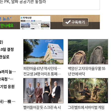
하는 PK, 알짜 공공기관 놓칠라
합)
10일 결정
 현실로
피란마을 67년 역사인데…
백양산 고지대 마을우물 55
■ 경남 농정 비전 ‘잘 사는 농촌’…스마트팜 1000㏊까지 늘린다
전교생 24명 아미초 통폐합
년 만에 바닥
■ 교육혁신선도지 공모 코앞인데…구·군 난색에 교육청 ‘쩔쩔’
기로
역기업 응원
■ 검사 신분 버리고 직급하향(10년 이하 저연차 검사)…檢 중수청행 기피
빨려들어갈 듯 스크린 속 시
그린벨트에 서바이벌 게임