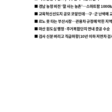
■ 르노 못 타는 부산시장…관용차 규정에 막힌 지
■ 마산 원도심 행정·주거복합단지 연내 준공 수순