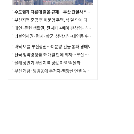
수도권과 다른데 같은 규제…부산 건설사 “쓰러지기 직전”
부산지역 준공 후 미분양 주택, 석 달 만에 다시 3000가구 넘어서
대연·문현 생활권, 전 세대 4베이 판상형…‘더샵 트리센트’ 내달 분양
더블역세권·평지·학군 ‘삼박자’…대연동 42층 브랜드 단지
바닥 모를 부산상권…미분양 건물 통째 경매도
전국 청약경쟁률 35개월 만에 최저…부산 미분양 ‘적체’ 심화
올해 상반기 부산지역 땅값 0.61% 올라
부산 개금·당감동에 주거지-백양산 연결 녹지 조성