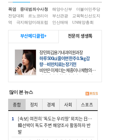
폭염
중대범죄수사청
해양수산부
더불어민주당
전당대회
르노코리아
부산관광
교육혁신선도지
역
극지해양미래포럼
인신매매
UN해양총회
부산메디클럽+
전문의 생생톡
장민희김용기내과의원과장
하루 500㎉ 줄이면 한주 0.5㎏ 감
량…비만치료는 장기전
비만은 이제 더는 체중이나 체형의 문
제가 아니다. 하나의 질병으로 인지
하고 치료와 관리를 해야 한다. 세계
보건기구(WHO)는 이미 1994년 비만
많이 본 뉴스
을 인류의 중요한
종합
정치
경제
사회
스포츠
1
[속보] 여전히 ‘독도는 우리땅’ 외치는 日…
韓선박이 독도 주변 해양조사 활동하자 반
발