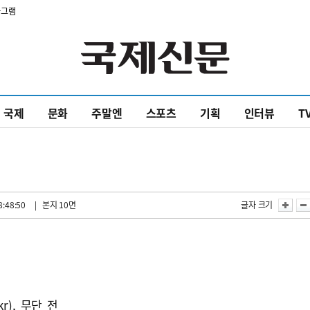
타그램
국제
문화
주말엔
스포츠
기획
인터뷰
T
8:48:50
| 본지 10면
글자 크기
kr), 무단 전