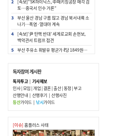
2
[속보]“SK하이닉스, 中패키징공장 매각 검
토…중국서 인수 거론”
3
부산 울산 경남 구름 많고 경남 북서내륙 소
나기…폭염·열대야 계속
4
[속보]‘尹 탄핵 반대’ 세계로교회 손현보,
백악관서 트럼프 접견
5
부산 주유소 휘발유 평균가 ℓ당 1849원…
전주보다 3원 ↓
6
‘탄약 부족 사태’ 보도에 격노한 트럼프…
독자참여 게시판
군사기밀 유출자 색출 지시
독자투고
|
기사제보
7
[속보] ‘심판 성접대’ 논란 축구협회 공식 사
인사
|
모임
|
개업
|
결혼
|
출산
|
동정
|
부고
과…“현재는 부적절 행위 없어”
산행안내
|
산행후기
|
산행사진
8
"올해 코스피 사이드카 43회 중 25회는 삼
등산
가이드
|
낚시
가이드
전닉스 ETF 이후 발생"
9
노후 상수도관 파열에 폭염 속 사상구 2300
여 가구 6시간 단수
[이슈]
홈플러스 사태
10
서울 중랑구서 흉기 난동…60대 남성 2명