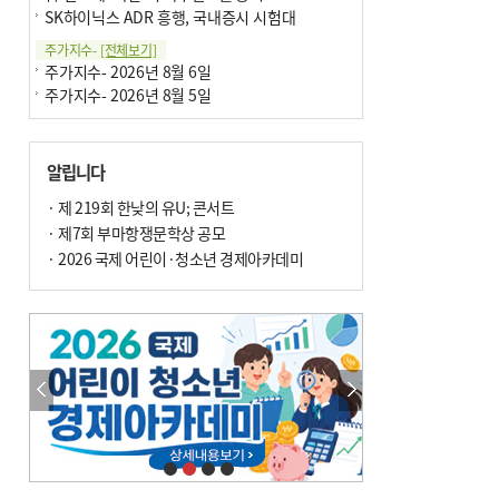
SK하이닉스 ADR 흥행, 국내증시 시험대
주가지수-
[전체보기]
주가지수- 2026년 8월 6일
주가지수- 2026년 8월 5일
알립니다
· 제 219회 한낮의 유U; 콘서트
· 제7회 부마항쟁문학상 공모
· 2026 국제 어린이·청소년 경제아카데미