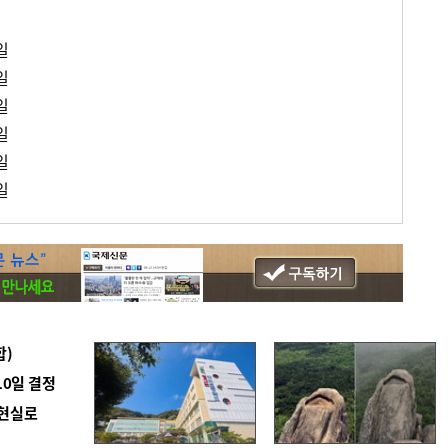
일
일
일
일
일
일
합)
10일 결정
 현실로