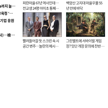
피란마을 67년 역사인데…
백양산 고지대 마을우물 55
■ 경남 농정 비전 ‘잘 사는 농촌’…스마트팜 1000㏊까지 늘린다
전교생 24명 아미초 통폐합
년 만에 바닥
■ 교육혁신선도지 공모 코앞인데…구·군 난색에 교육청 ‘쩔쩔’
기로
역기업 응원
■ 검사 신분 버리고 직급하향(10년 이하 저연차 검사)…檢 중수청행 기피
빨려들어갈 듯 스크린 속 시
그린벨트에 서바이벌 게임
공간 변주…놀란의 메시지
장? 잇단 개장 문의에 찬반 논
는 ‘전쟁 속죄’
쟁