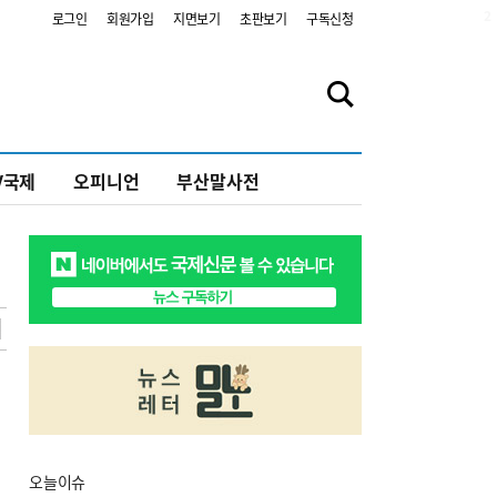
2
로그인
회원가입
지면보기
초판보기
구독신청
V국제
오피니언
부산말사전
오늘
이슈