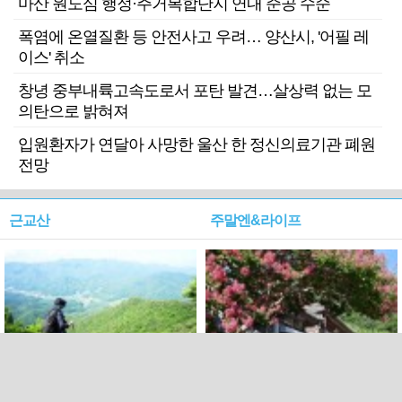
마산 원도심 행정·주거복합단지 연내 준공 수순
폭염에 온열질환 등 안전사고 우려… 양산시, '어필 레
이스' 취소
창녕 중부내륙고속도로서 포탄 발견…살상력 없는 모
의탄으로 밝혀져
입원환자가 연달아 사망한 울산 한 정신의료기관 폐원
전망
근교산
주말엔&라이프
근교산&그너머…상주·문경
폭염보다 더 뜨거워라…100