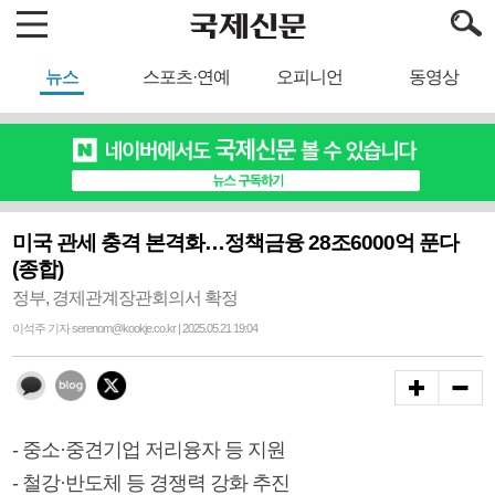
뉴스
스포츠·연예
오피니언
동영상
미국 관세 충격 본격화…정책금융 28조6000억 푼다
(종합)
정부, 경제관계장관회의서 확정
이석주 기자 serenom@kookje.co.kr | 2025.05.21 19:04
- 중소·중견기업 저리융자 등 지원
- 철강·반도체 등 경쟁력 강화 추진