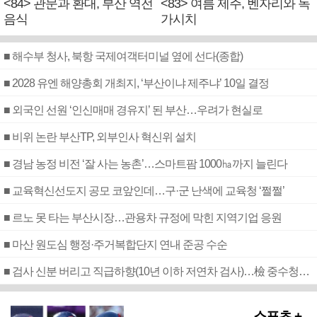
<84> 관문과 환대, 부산 역전
<83> 여름 제주, 벤자리와 독
음식
가시치
■ 해수부 청사, 북항 국제여객터미널 옆에 선다(종합)
■ 2028 유엔 해양총회 개최지, ‘부산이냐 제주냐’ 10일 결정
■ 외국인 선원 ‘인신매매 경유지’ 된 부산…우려가 현실로
■ 비위 논란 부산TP, 외부인사 혁신위 설치
■ 경남 농정 비전 ‘잘 사는 농촌’…스마트팜 1000㏊까지 늘린다
■ 교육혁신선도지 공모 코앞인데…구·군 난색에 교육청 ‘쩔쩔’
■ 르노 못 타는 부산시장…관용차 규정에 막힌 지역기업 응원
■ 마산 원도심 행정·주거복합단지 연내 준공 수순
■ 검사 신분 버리고 직급하향(10년 이하 저연차 검사)…檢 중수청행 기피
스포츠 +