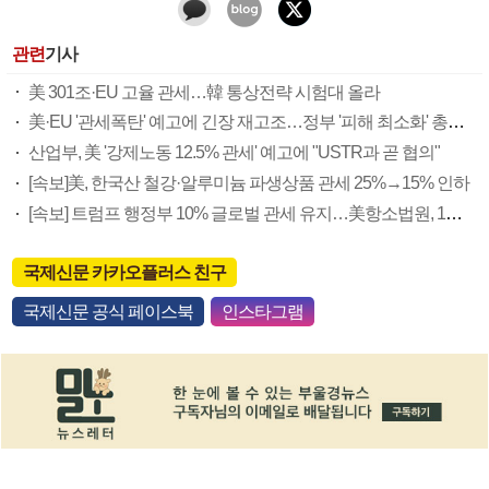
관련
기사
美 301조·EU 고율 관세…韓 통상전략 시험대 올라
美·EU '관세폭탄' 예고에 긴장 재고조…정부 '피해 최소화' 총력(종합)
산업부, 美 '강제노동 12.5% 관세' 예고에 "USTR과 곧 협의"
[속보]美, 한국산 철강·알루미늄 파생상품 관세 25%→15% 인하
[속보] 트럼프 행정부 10% 글로벌 관세 유지…美항소법원, 1심 판결 집행 제동
국제신문 카카오플러스 친구
국제신문 공식 페이스북
인스타그램