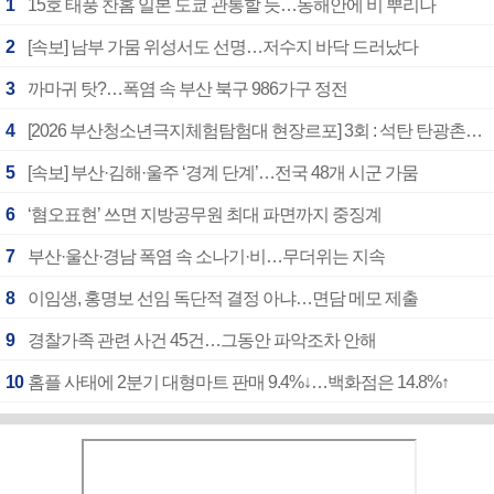
1
15호 태풍 찬홈 일본 도쿄 관통할 듯…동해안에 비 뿌리나
2
[속보] 남부 가뭄 위성서도 선명…저수지 바닥 드러났다
3
까마귀 탓?…폭염 속 부산 북구 986가구 정전
4
[2026 부산청소년극지체험탐험대 현장르포] 3회 : 석탄 탄광촌에서 북극 연구의 중심지로
5
[속보] 부산·김해·울주 ‘경계 단계’…전국 48개 시군 가뭄
6
‘혐오표현’ 쓰면 지방공무원 최대 파면까지 중징계
7
부산·울산·경남 폭염 속 소나기·비…무더위는 지속
8
이임생, 홍명보 선임 독단적 결정 아냐…면담 메모 제출
9
경찰가족 관련 사건 45건…그동안 파악조차 안해
10
홈플 사태에 2분기 대형마트 판매 9.4%↓…백화점은 14.8%↑