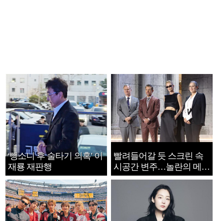
‘뺑소니 후 술타기 의혹’ 이
빨려들어갈 듯 스크린 속
재룡 재판행
시공간 변주…놀란의 메시
지는 ‘전쟁 속죄’