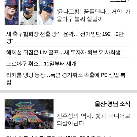
‘윤나고황’ 꿈틀댄다…거인 가
을야구 불씨 살릴까
새 축구협회장 선출 방식 윤곽…“선거인단 192→2만
명”
해체설 뒤집은 LIV 골프…새 투자자 확보 ‘기사회생’
프로야구 취소…11일부터 재개
라커룸 냉탕 등장…폭염 경기취소 속출에 PS 셈법 복
잡
울산·경남 소식
진주성의 역사, 빛과 미디어로
되살아난다