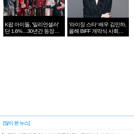
K팝 아이돌, '밀리언셀러'
‘라이징 스타’ 배우 김민하,
단 1.6%…30년간 등장
올해 BIFF 개막식 사회자
1182개팀 전수조사
확정
[많이 본 뉴스]