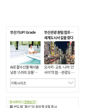
부산기UP! Grade
부산관광 퀀텀 점프…
세계도시서 길을 찾다
AI로 활수산물 폐사율
오사카·교토·나라 ‘간
낮춘 ‘스마트 유통’…
사이’의 힘…관광도 뭉
사막·산악지대 수출
쳐야 흥한다
도전
증시와이드
[전체보기]
韓 반도체 ‘확신’이 좌우할 8월 증시