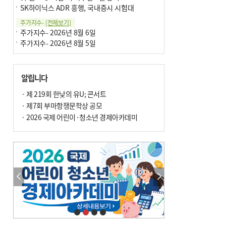
SK하이닉스 ADR 흥행, 국내증시 시험대
주가지수-
[전체보기]
주가지수- 2026년 8월 6일
주가지수- 2026년 8월 5일
알립니다
· 제 219회 한낮의 유U; 콘서트
· 제7회 부마항쟁문학상 공모
· 2026 국제 어린이·청소년 경제아카데미