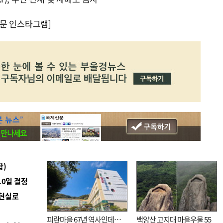
문 인스타그램]
합)
10일 결정
 현실로
피란마을 67년 역사인데…
백양산 고지대 마을우물 55