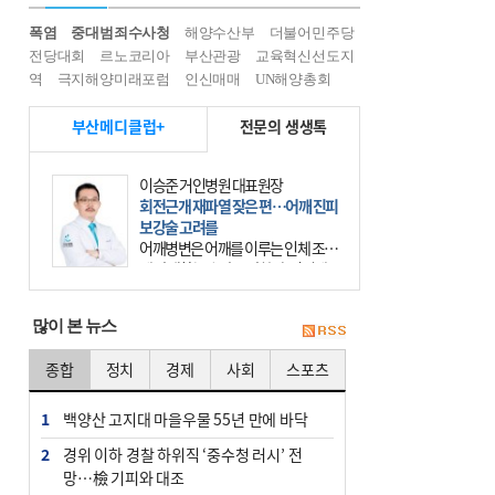
폭염
중대범죄수사청
해양수산부
더불어민주당
전당대회
르노코리아
부산관광
교육혁신선도지
역
극지해양미래포럼
인신매매
UN해양총회
부산메디클럽+
전문의 생생톡
이승준 거인병원 대표원장
회전근개 재파열 잦은 편…어깨 진피
보강술 고려를
어깨병변은 어깨를 이루는 인체 조직
에 발생하는 손상을 말한다. 여기에
는 오십견과 회전근개 증후군, 어깨
의 석회성 힘줄염 등이 있다. 국민건
많이 본 뉴스
강보험에 의하면 어깨병변
종합
정치
경제
사회
스포츠
1
백양산 고지대 마을우물 55년 만에 바닥
2
경위 이하 경찰 하위직 ‘중수청 러시’ 전
망…檢 기피와 대조