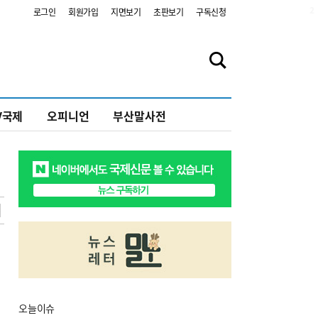
2
로그인
회원가입
지면보기
초판보기
구독신청
V국제
오피니언
부산말사전
오늘
이슈