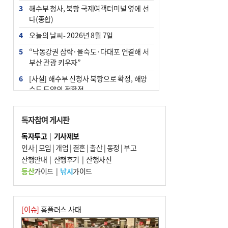
3
해수부 청사, 북항 국제여객터미널 옆에 선
다(종합)
4
오늘의 날씨- 2026년 8월 7일
5
“낙동강권 삼락·을숙도·다대포 연결해 서
부산 관광 키우자”
6
[사설] 해수부 신청사 북항으로 확정, 해양
수도 도약의 전환점
7
피란마을 67년 역사인데…전교생 24명 아
미초 통폐합 기로
독자참여 게시판
8
부울경 주말부터 비소식…‘극한 폭염’ 한풀
독자투고
|
기사제보
꺾일 듯
인사
|
모임
|
개업
|
결혼
|
출산
|
동정
|
부고
9
산행안내
외국인 선원 ‘인신매매 경유지’ 된 부산…
|
산행후기
|
산행사진
우려가 현실로
등산
가이드
|
낚시
가이드
10
부산 청소년 극지탐험대 8인, 열흘간 북극
구석구석 누빈다
[이슈]
홈플러스 사태