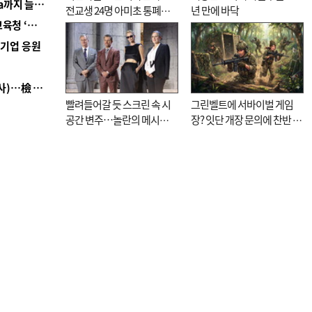
■ 경남 농정 비전 ‘잘 사는 농촌’…스마트팜 1000㏊까지 늘린다
전교생 24명 아미초 통폐합
년 만에 바닥
■ 교육혁신선도지 공모 코앞인데…구·군 난색에 교육청 ‘쩔쩔’
기로
역기업 응원
■ 검사 신분 버리고 직급하향(10년 이하 저연차 검사)…檢 중수청행 기피
빨려들어갈 듯 스크린 속 시
그린벨트에 서바이벌 게임
공간 변주…놀란의 메시지
장? 잇단 개장 문의에 찬반 논
는 ‘전쟁 속죄’
쟁