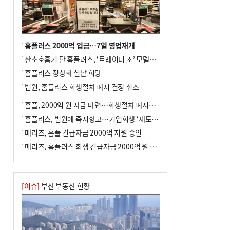
홈플러스 2000억 입금…7일 영업재개
산소호흡기 단 홈플러스, ‘트레이더 조’ 모델로 살아날까
홈플러스 정상화 실낱 희망
법원, 홈플러스 회생절차 폐지 결정 취소
홈플, 2000억 원 자금 마련…회생절차 폐지에 즉시항고(종합)
홈플러스, 법원에 즉시항고…기업회생 ‘재도전’
메리츠, 홈플 긴급자금 2000억 지원 승인
메리츠, 홈플러스 회생 긴급자금 2000억 원 지원 승인
[이슈]
부산 부동산 현황