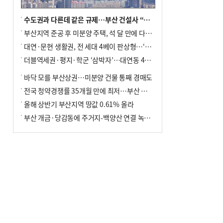
수도권과 다른데 같은 규제…부산 건설사 “쓰러지기 직전”
부산지역 준공 후 미분양 주택, 석 달 만에 다시 3000가구 넘어서
대연·문현 생활권, 전 세대 4베이 판상형…‘더샵 트리센트’ 내달 분양
더블역세권·평지·학군 ‘삼박자’…대연동 42층 브랜드 단지
바닥 모를 부산상권…미분양 건물 통째 경매도
전국 청약경쟁률 35개월 만에 최저…부산 미분양 ‘적체’ 심화
올해 상반기 부산지역 땅값 0.61% 올라
부산 개금·당감동에 주거지-백양산 연결 녹지 조성