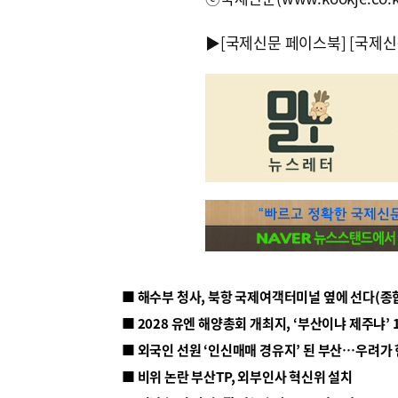
▶
[국제신문 페이스북]
[국제신
■ 해수부 청사, 북항 국제여객터미널 옆에 선다(종
■ 2028 유엔 해양총회 개최지, ‘부산이냐 제주냐’ 
■ 외국인 선원 ‘인신매매 경유지’ 된 부산…우려가
■ 비위 논란 부산TP, 외부인사 혁신위 설치