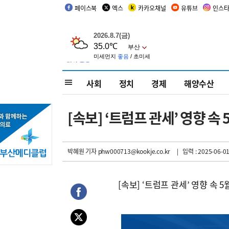
페이스북
엑스
카카오채널
유튜브
인스
사회
정치
경제
해양수산
[속보] ‘트럼프 관세’ 영향 속
박혜원 기자
phw000713@kookje.co.kr
| 입력 : 2025-06-01
[속보] ‘트럼프 관세’ 영향 속 5