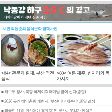
시인 최원준의 음식문화 잡학사전
<84> 관문과 환대, 부산 역전
<83> 여름 제주, 벤자리와 독
음식
가시치
■ 해수부 청사, 북항 국제여객터미널 옆에 선다(종합)
■ 2028 유엔 해양총회 개최지, ‘부산이냐 제주냐’ 10일 결정
■ 외국인 선원 ‘인신매매 경유지’ 된 부산…우려가 현실로