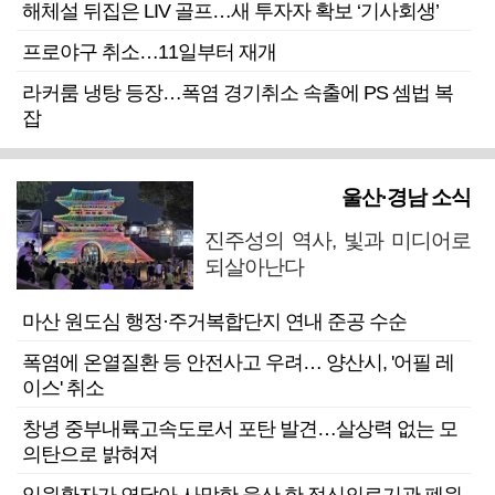
해체설 뒤집은 LIV 골프…새 투자자 확보 ‘기사회생’
프로야구 취소…11일부터 재개
라커룸 냉탕 등장…폭염 경기취소 속출에 PS 셈법 복
잡
울산·경남 소식
진주성의 역사, 빛과 미디어로
되살아난다
마산 원도심 행정·주거복합단지 연내 준공 수순
폭염에 온열질환 등 안전사고 우려… 양산시, '어필 레
이스' 취소
창녕 중부내륙고속도로서 포탄 발견…살상력 없는 모
의탄으로 밝혀져