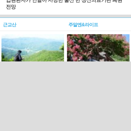
입원환자가 연달아 사망한 울산 한 정신의료기관 폐원
전망
근교산
주말엔&라이프
근교산&그너머…상주·문경
폭염보다 더 뜨거워라…100
청화산~시루봉
일을 붉게 불태울 ‘선비정신’
피었네
PC버전
엑스
페이스북
Copyright ⓒ 2015 All rights reserved by 국제신문