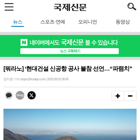
뉴스
스포츠·연예
오피니언
동영상
[뭐라노] ‘현대건설 신공항 공사 불참 선언…“파렴치”
정지윤 기자 stopx@kookje.co.kr | 2025.06.02 08:45