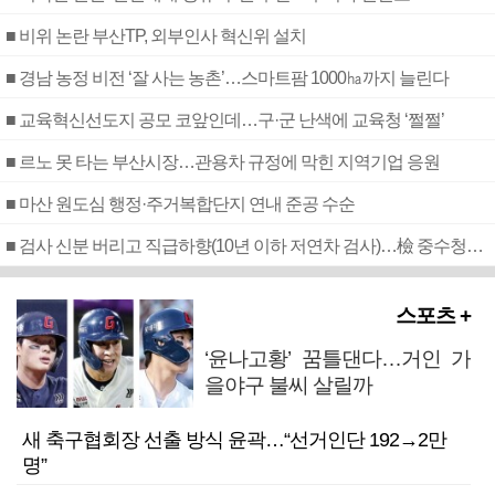
■ 비위 논란 부산TP, 외부인사 혁신위 설치
■ 경남 농정 비전 ‘잘 사는 농촌’…스마트팜 1000㏊까지 늘린다
■ 교육혁신선도지 공모 코앞인데…구·군 난색에 교육청 ‘쩔쩔’
■ 르노 못 타는 부산시장…관용차 규정에 막힌 지역기업 응원
■ 마산 원도심 행정·주거복합단지 연내 준공 수순
■ 검사 신분 버리고 직급하향(10년 이하 저연차 검사)…檢 중수청행 기피
스포츠 +
‘윤나고황’ 꿈틀댄다…거인 가
을야구 불씨 살릴까
새 축구협회장 선출 방식 윤곽…“선거인단 192→2만
명”