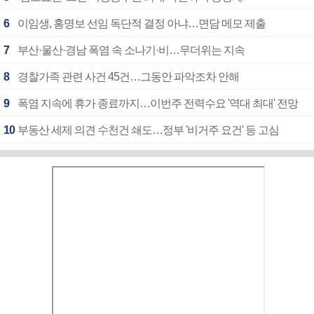
6
이임생, 홍명보 선임 독단적 결정 아냐…면담 메모 제출
7
부산·울산·경남 폭염 속 소나기·비…무더위는 지속
8
경찰가족 관련 사건 45건…그동안 파악조차 안해
9
폭염 지속에 휴가 종료까지…이번주 전력수요 '역대 최대' 전망
10
부동산 세제 의견 수천건 쇄도…정부 '비거주 요건' 등 고심