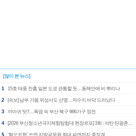
[많이 본 뉴스]
1
15호 태풍 찬홈 일본 도쿄 관통할 듯…동해안에 비 뿌리나
2
[속보] 남부 가뭄 위성서도 선명…저수지 바닥 드러났다
3
까마귀 탓?…폭염 속 부산 북구 986가구 정전
4
[2026 부산청소년극지체험탐험대 현장르포] 3회 : 석탄 탄광촌에서 북극 연구의 중심지로
5
‘혐오표현’ 쓰면 지방공무원 최대 파면까지 중징계