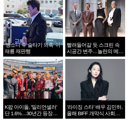
‘뺑소니 후 술타기 의혹’ 이
빨려들어갈 듯 스크린 속
재룡 재판행
시공간 변주…놀란의 메시
지는 ‘전쟁 속죄’
K팝 아이돌, '밀리언셀러'
‘라이징 스타’ 배우 김민하,
단 1.6%…30년간 등장
올해 BIFF 개막식 사회자
1182개팀 전수조사
확정