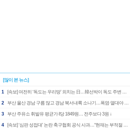
[많이 본 뉴스]
1
[속보] 여전히 ‘독도는 우리땅’ 외치는 日…韓선박이 독도 주변 해양조사 활동하자 반발
2
부산 울산 경남 구름 많고 경남 북서내륙 소나기…폭염·열대야 계속
3
부산 주유소 휘발유 평균가 ℓ당 1849원… 전주보다 3원 ↓
4
[속보] ‘심판 성접대’ 논란 축구협회 공식 사과…“현재는 부적절 행위 없어”