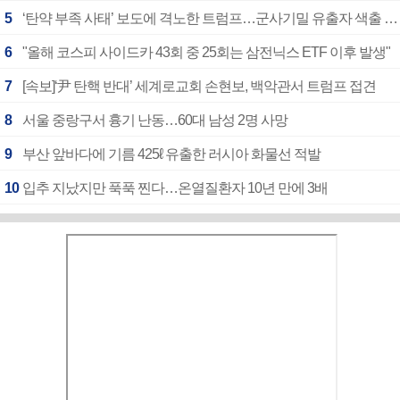
5
‘탄약 부족 사태’ 보도에 격노한 트럼프…군사기밀 유출자 색출 지시
6
"올해 코스피 사이드카 43회 중 25회는 삼전닉스 ETF 이후 발생"
7
[속보]‘尹 탄핵 반대’ 세계로교회 손현보, 백악관서 트럼프 접견
8
서울 중랑구서 흉기 난동…60대 남성 2명 사망
9
부산 앞바다에 기름 425ℓ 유출한 러시아 화물선 적발
10
입추 지났지만 푹푹 찐다…온열질환자 10년 만에 3배