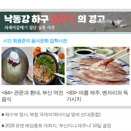
시인 최원준의 음식문화 잡학사전
<84> 관문과 환대, 부산 역전
<83> 여름 제주, 벤자리와 독
음식
가시치
■ 해수부 청사, 북항 국제여객터미널 옆에 선다(종합)
■ 2028 유엔 해양총회 개최지, ‘부산이냐 제주냐’ 10일 결정