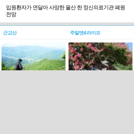
입원환자가 연달아 사망한 울산 한 정신의료기관 폐원
전망
근교산
주말엔&라이프
근교산&그너머…상주·문경
폭염보다 더 뜨거워라…100
청화산~시루봉
일을 붉게 불태울 ‘선비정신’
피었네
PC버전
엑스
페이스북
Copyright ⓒ 2015 All rights reserved by 국제신문