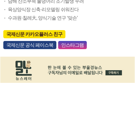
남해 산소부족 물덩어리 조기발생 우려
육상양식장 신축·리모델링 쉬워진다
수과원·칠레大, 양식기술 연구 ‘맞손’
국제신문 카카오플러스 친구
국제신문 공식 페이스북
인스타그램