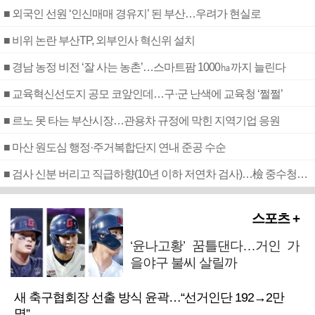
■ 외국인 선원 ‘인신매매 경유지’ 된 부산…우려가 현실로
■ 비위 논란 부산TP, 외부인사 혁신위 설치
■ 경남 농정 비전 ‘잘 사는 농촌’…스마트팜 1000㏊까지 늘린다
■ 교육혁신선도지 공모 코앞인데…구·군 난색에 교육청 ‘쩔쩔’
■ 르노 못 타는 부산시장…관용차 규정에 막힌 지역기업 응원
■ 마산 원도심 행정·주거복합단지 연내 준공 수순
■ 검사 신분 버리고 직급하향(10년 이하 저연차 검사)…檢 중수청행 기피
스포츠 +
‘윤나고황’ 꿈틀댄다…거인 가
을야구 불씨 살릴까
새 축구협회장 선출 방식 윤곽…“선거인단 192→2만
명”