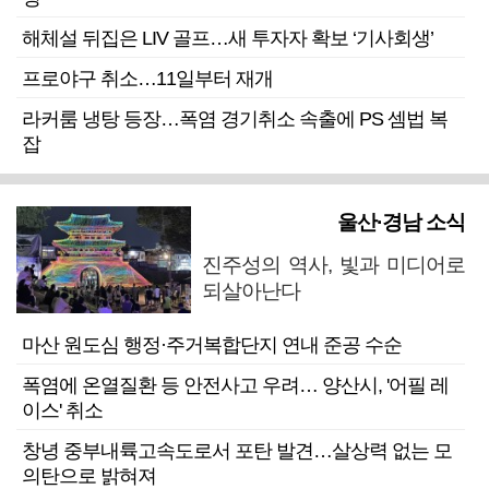
해체설 뒤집은 LIV 골프…새 투자자 확보 ‘기사회생’
프로야구 취소…11일부터 재개
라커룸 냉탕 등장…폭염 경기취소 속출에 PS 셈법 복
잡
울산·경남 소식
진주성의 역사, 빛과 미디어로
되살아난다
마산 원도심 행정·주거복합단지 연내 준공 수순
폭염에 온열질환 등 안전사고 우려… 양산시, '어필 레
이스' 취소
창녕 중부내륙고속도로서 포탄 발견…살상력 없는 모
의탄으로 밝혀져