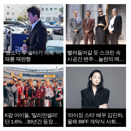
‘뺑소니 후 술타기 의혹’ 이
빨려들어갈 듯 스크린 속
재룡 재판행
시공간 변주…놀란의 메시
지는 ‘전쟁 속죄’
K팝 아이돌, '밀리언셀러'
‘라이징 스타’ 배우 김민하,
단 1.6%…30년간 등장
올해 BIFF 개막식 사회자
1182개팀 전수조사
확정