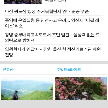
마산 원도심 행정·주거복합단지 연내 준공 수순
폭염에 온열질환 등 안전사고 우려… 양산시, '어필 레
이스' 취소
창녕 중부내륙고속도로서 포탄 발견…살상력 없는 모
의탄으로 밝혀져
입원환자가 연달아 사망한 울산 한 정신의료기관 폐원
전망
근교산
주말엔&라이프