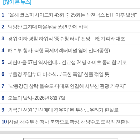
[많이 본 뉴스]
1
"올해 코스피 사이드카 43회 중 25회는 삼전닉스 ETF 이후 발생"
2
백양산 고지대 마을우물 55년 만에 바닥
3
경위 이하 경찰 하위직 ‘중수청 러시’ 전망…檢 기피와 대조
4
해수부 청사, 북항 국제여객터미널 옆에 선다(종합)
5
피란마을 67년 역사인데…전교생 24명 아미초 통폐합 기로
6
부울경 주말부터 비소식…‘극한 폭염’ 한풀 꺾일 듯
7
“낙동강권 삼락·을숙도·다대포 연결해 서부산 관광 키우자”
8
오늘의 날씨- 2026년 8월 7일
9
외국인 선원 ‘인신매매 경유지’ 된 부산…우려가 현실로
10
[사설] 해수부 신청사 북항으로 확정, 해양수도 도약의 전환점