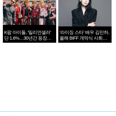
K팝 아이돌, '밀리언셀러'
‘라이징 스타’ 배우 김민하,
단 1.6%…30년간 등장
올해 BIFF 개막식 사회자
1182개팀 전수조사
확정