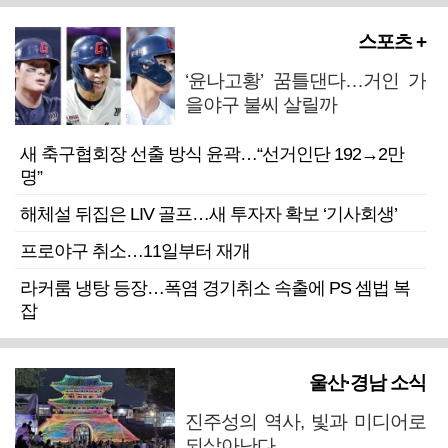
스포츠 +
‘윤나고황’ 꿈틀댄다…거인 가
을야구 불씨 살릴까
새 축구협회장 선출 방식 윤곽…“선거인단 192→2만
명”
해체설 뒤집은 LIV 골프…새 투자자 확보 ‘기사회생’
프로야구 취소…11일부터 재개
라커룸 냉탕 등장…폭염 경기취소 속출에 PS 셈법 복
잡
울산·경남 소식
진주성의 역사, 빛과 미디어로
되살아난다