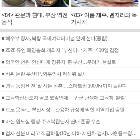
<84> 관문과 환대, 부산 역전
<83> 여름 제주, 벤자리와 독
음식
가시치
■ 해수부 청사, 북항 국제여객터미널 옆에 선다(종합)
■ 2028 유엔 해양총회 개최지, ‘부산이냐 제주냐’ 10일 결정
■ 외국인 선원 ‘인신매매 경유지’ 된 부산…우려가 현실로
■ 비위 논란 부산TP, 외부인사 혁신위 설치
■ 경남 농정 비전 ‘잘 사는 농촌’…스마트팜 1000㏊까지 늘린다
■ 교육혁신선도지 공모 코앞인데…구·군 난색에 교육청 ‘쩔쩔’
■ 르노 못 타는 부산시장…관용차 규정에 막힌 지역기업 응원
■ 마산 원도심 행정·주거복합단지 연내 준공 수순
■ 검사 신분 버리고 직급하향(10년 이하 저연차 검사)…檢 중수청행 기피