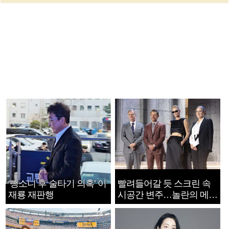
‘뺑소니 후 술타기 의혹’ 이
빨려들어갈 듯 스크린 속
재룡 재판행
시공간 변주…놀란의 메시
지는 ‘전쟁 속죄’