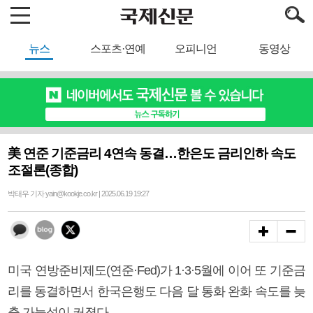
뉴스
스포츠·연예
오피니언
동영상
美 연준 기준금리 4연속 동결…한은도 금리인하 속도
조절론(종합)
박태우 기자 yain@kookje.co.kr | 2025.06.19 19:27
미국 연방준비제도(연준·Fed)가 1·3·5월에 이어 또 기준금
리를 동결하면서 한국은행도 다음 달 통화 완화 속도를 늦
출 가능성이 커졌다.