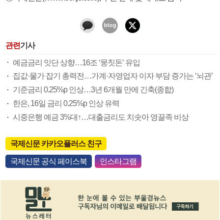
관련
기사
예금금리 잇단 상향…16조 ‘뭉칫돈’ 유입
집값·물가 잡기 총력전…가계·자영업자 이자 부담 증가는 ‘뇌관’
기준금리 0.25%p 인상…3년 6개월 만에 긴축(종합)
한은, 16일 금리 0.25%p 인상 유력
시중은행 예금 3%대↑…대출금리도 치솟아 영끌족 비상
국제신문 카카오플러스 친구
국제신문 공식 페이스북
인스타그램