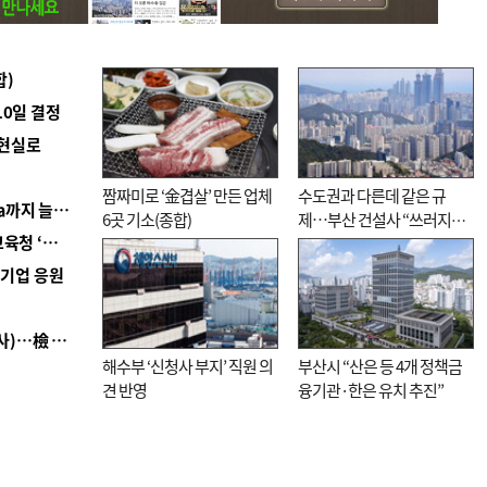
합)
10일 결정
 현실로
짬짜미로 ‘金겹살’ 만든 업체
수도권과 다른데 같은 규
■ 경남 농정 비전 ‘잘 사는 농촌’…스마트팜 1000㏊까지 늘린다
6곳 기소(종합)
제…부산 건설사 “쓰러지기
■ 교육혁신선도지 공모 코앞인데…구·군 난색에 교육청 ‘쩔쩔’
직전”
역기업 응원
■ 검사 신분 버리고 직급하향(10년 이하 저연차 검사)…檢 중수청행 기피
해수부 ‘신청사 부지’ 직원 의
부산시 “산은 등 4개 정책금
견 반영
융기관·한은 유치 추진”