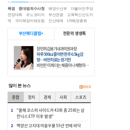
폭염
중대범죄수사청
해양수산부
더불어민주당
전당대회
르노코리아
부산관광
교육혁신선도지
역
극지해양미래포럼
인신매매
UN해양총회
부산메디클럽+
전문의 생생톡
장민희김용기내과의원과장
하루 500㎉ 줄이면 한주 0.5㎏ 감
량…비만치료는 장기전
비만은 이제 더는 체중이나 체형의 문
제가 아니다. 하나의 질병으로 인지
하고 치료와 관리를 해야 한다. 세계
보건기구(WHO)는 이미 1994년 비만
많이 본 뉴스
을 인류의 중요한
종합
정치
경제
사회
스포츠
1
"올해 코스피 사이드카 43회 중 25회는 삼
전닉스 ETF 이후 발생"
2
백양산 고지대 마을우물 55년 만에 바닥