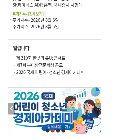
SK하이닉스 ADR 흥행, 국내증시 시험대
주가지수-
[전체보기]
주가지수- 2026년 8월 6일
주가지수- 2026년 8월 5일
알립니다
· 제 219회 한낮의 유U; 콘서트
· 제7회 부마항쟁문학상 공모
· 2026 국제 어린이·청소년 경제아카데미