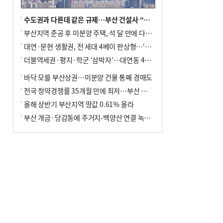
수도권과 다른데 같은 규제…부산 건설사 “쓰러지기 직전”
부산지역 준공 후 미분양 주택, 석 달 만에 다시 3000가구 넘어서
대연·문현 생활권, 전 세대 4베이 판상형…‘더샵 트리센트’ 내달 분양
더블역세권·평지·학군 ‘삼박자’…대연동 42층 브랜드 단지
바닥 모를 부산상권…미분양 건물 통째 경매도
전국 청약경쟁률 35개월 만에 최저…부산 미분양 ‘적체’ 심화
올해 상반기 부산지역 땅값 0.61% 올라
부산 개금·당감동에 주거지-백양산 연결 녹지 조성