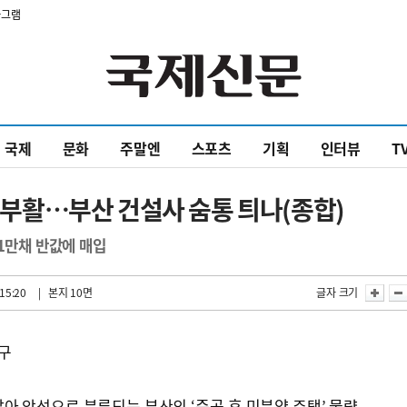
타그램
국제
문화
주말엔
스포츠
기획
인터뷰
T
에 부활…부산 건설사 숨통 틔나(종합)
1만채 반값에 매입
15:20
| 본지 10면
글자 크기
요구
아 악성으로 분류되는 부산의 ‘준공 후 미분양 주택’ 물량