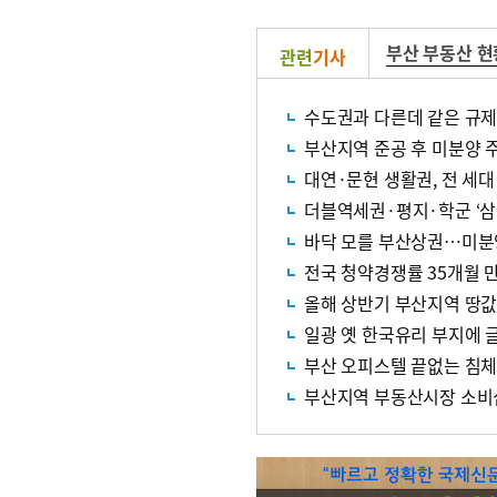
부산 부동산 현
관련
기사
수도권과 다른데 같은 규제
부산지역 준공 후 미분양 주
대연·문현 생활권, 전 세대
더블역세권·평지·학군 ‘삼
바닥 모를 부산상권…미분
전국 청약경쟁률 35개월 만
올해 상반기 부산지역 땅값 
일광 옛 한국유리 부지에 
부산 오피스텔 끝없는 침체
부산지역 부동산시장 소비