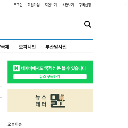
2
로그인
회원가입
지면보기
초판보기
구독신청
V국제
오피니언
부산말사전
오늘
이슈