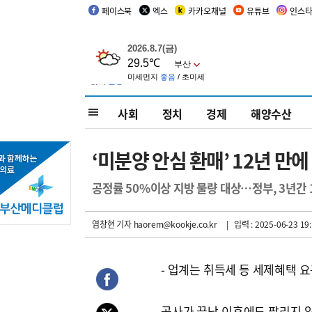
페이스북
엑스
카카오채널
유튜브
인스
사회
정치
경제
해양수산
‘미분양 안심 환매’ 12년 만
공정률 50%이상 지방 물량 대상…정부, 3년간 
염창현 기자
haorem@kookje.co.kr
| 입력 : 2025-06-23 19:
- 업계는 취득세 등 세제혜택 
공사가 끝난 이후에도 팔리지 않