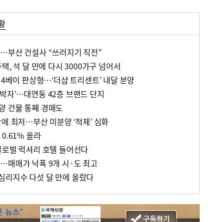
황
…부산 건설사 “쓰러지기 직전”
택, 석 달 만에 다시 3000가구 넘어서
 4베이 판상형…‘더샵 트리센트’ 내달 분양
박자’…대연동 42층 브랜드 단지
양 건물 통째 경매도
에 최저…부산 미분양 ‘적체’ 심화
0.61% 올라
글로벌 럭셔리 호텔 들어선다
…매매가 낙폭 9개 시·도 최고
심리지수 다섯 달 만에 올랐다