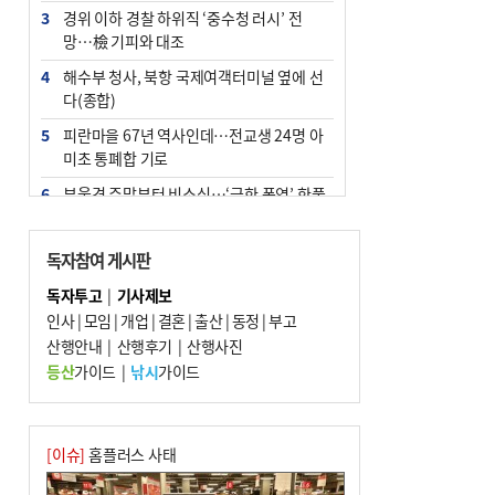
3
경위 이하 경찰 하위직 ‘중수청 러시’ 전
망…檢 기피와 대조
4
해수부 청사, 북항 국제여객터미널 옆에 선
다(종합)
5
피란마을 67년 역사인데…전교생 24명 아
미초 통폐합 기로
6
부울경 주말부터 비소식…‘극한 폭염’ 한풀
꺾일 듯
7
“낙동강권 삼락·을숙도·다대포 연결해 서
독자참여 게시판
부산 관광 키우자”
독자투고
|
기사제보
8
오늘의 날씨- 2026년 8월 7일
인사
|
모임
|
개업
|
결혼
|
출산
|
동정
|
부고
9
산행안내
외국인 선원 ‘인신매매 경유지’ 된 부산…
|
산행후기
|
산행사진
우려가 현실로
등산
가이드
|
낚시
가이드
10
[사설] 해수부 신청사 북항으로 확정, 해양
수도 도약의 전환점
[이슈]
홈플러스 사태