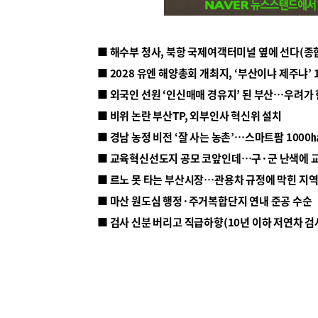
■ 해수부 청사, 북항 국제여객터미널 옆에 선다(종
■ 2028 유엔 해양총회 개최지, ‘부산이냐 제주냐’ 
■ 외국인 선원 ‘인신매매 경유지’ 된 부산…우려가
■ 비위 논란 부산TP, 외부인사 혁신위 설치
■ 르노 못 타는 부산시장…관용차 규정에 막힌 지
■ 마산 원도심 행정·주거복합단지 연내 준공 수순