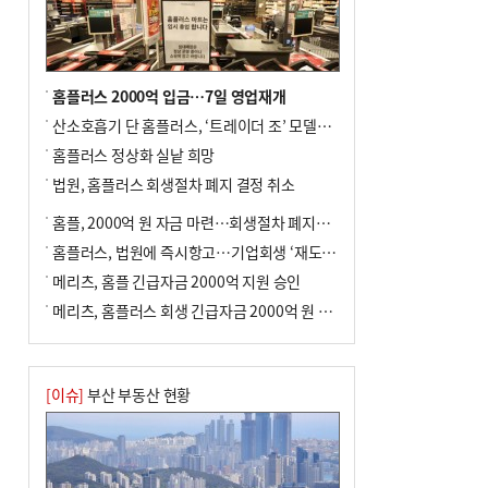
홈플러스 2000억 입금…7일 영업재개
산소호흡기 단 홈플러스, ‘트레이더 조’ 모델로 살아날까
홈플러스 정상화 실낱 희망
법원, 홈플러스 회생절차 폐지 결정 취소
홈플, 2000억 원 자금 마련…회생절차 폐지에 즉시항고(종합)
홈플러스, 법원에 즉시항고…기업회생 ‘재도전’
메리츠, 홈플 긴급자금 2000억 지원 승인
메리츠, 홈플러스 회생 긴급자금 2000억 원 지원 승인
[이슈]
부산 부동산 현황