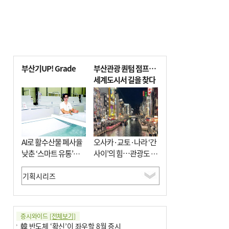
부산기UP! Grade
부산관광 퀀텀 점프…
세계도시서 길을 찾다
AI로 활수산물 폐사율
오사카·교토·나라 ‘간
낮춘 ‘스마트 유통’…
사이’의 힘…관광도 뭉
사막·산악지대 수출
쳐야 흥한다
도전
증시와이드
[전체보기]
韓 반도체 ‘확신’이 좌우할 8월 증시