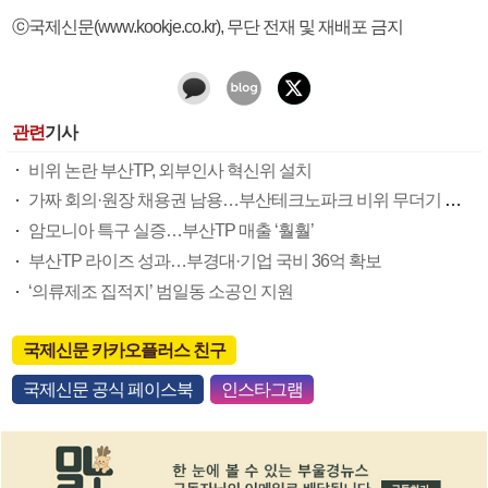
ⓒ국제신문(www.kookje.co.kr), 무단 전재 및 재배포 금지
관련
기사
비위 논란 부산TP, 외부인사 혁신위 설치
가짜 회의·원장 채용권 남용…부산테크노파크 비위 무더기 적발
암모니아 특구 실증…부산TP 매출 ‘훨훨’
부산TP 라이즈 성과…부경대·기업 국비 36억 확보
‘의류제조 집적지’ 범일동 소공인 지원
국제신문 카카오플러스 친구
국제신문 공식 페이스북
인스타그램