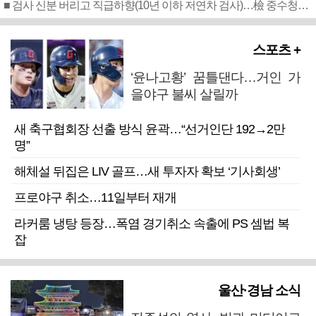
■ 검사 신분 버리고 직급하향(10년 이하 저연차 검사)…檢 중수청행 기피
스포츠 +
‘윤나고황’ 꿈틀댄다…거인 가
을야구 불씨 살릴까
새 축구협회장 선출 방식 윤곽…“선거인단 192→2만
명”
해체설 뒤집은 LIV 골프…새 투자자 확보 ‘기사회생’
프로야구 취소…11일부터 재개
라커룸 냉탕 등장…폭염 경기취소 속출에 PS 셈법 복
잡
울산·경남 소식