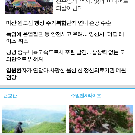
진주성의 역사, 빛과 미디어로
되살아난다
마산 원도심 행정·주거복합단지 연내 준공 수순
폭염에 온열질환 등 안전사고 우려… 양산시, '어필 레
이스' 취소
창녕 중부내륙고속도로서 포탄 발견…살상력 없는 모
의탄으로 밝혀져
입원환자가 연달아 사망한 울산 한 정신의료기관 폐원
전망
근교산
주말엔&라이프