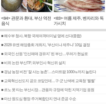
<84> 관문과 환대, 부산 역전
<83> 여름 제주, 벤자리와 독
음식
가시치
■ 해수부 청사, 북항 국제여객터미널 옆에 선다(종합)
■ 2028 유엔 해양총회 개최지, ‘부산이냐 제주냐’ 10일 결정
■ 외국인 선원 ‘인신매매 경유지’ 된 부산…우려가 현실로
■ 비위 논란 부산TP, 외부인사 혁신위 설치
■ 경남 농정 비전 ‘잘 사는 농촌’…스마트팜 1000㏊까지 늘린다
■ 교육혁신선도지 공모 코앞인데…구·군 난색에 교육청 ‘쩔쩔’
■ 르노 못 타는 부산시장…관용차 규정에 막힌 지역기업 응원
■ 마산 원도심 행정·주거복합단지 연내 준공 수순