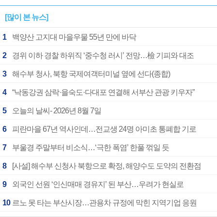
[많이 본 뉴스]
1
백양산 고지대 마을우물 55년 만에 바닥
2
경위 이하 경찰 하위직 ‘중수청 러시’ 전망…檢 기피와 대조
3
해수부 청사, 북항 국제여객터미널 옆에 선다(종합)
4
“낙동강권 삼락·을숙도·다대포 연결해 서부산 관광 키우자”
5
오늘의 날씨- 2026년 8월 7일
6
피란마을 67년 역사인데…전교생 24명 아미초 통폐합 기로
7
부울경 주말부터 비소식…‘극한 폭염’ 한풀 꺾일 듯
8
[사설] 해수부 신청사 북항으로 확정, 해양수도 도약의 전환점
9
외국인 선원 ‘인신매매 경유지’ 된 부산…우려가 현실로
10
르노 못 타는 부산시장…관용차 규정에 막힌 지역기업 응원