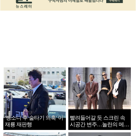
‘뺑소니 후 술타기 의혹’ 이
빨려들어갈 듯 스크린 속
재룡 재판행
시공간 변주…놀란의 메시
지는 ‘전쟁 속죄’