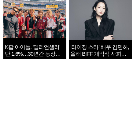
K팝 아이돌, '밀리언셀러'
‘라이징 스타’ 배우 김민하,
단 1.6%…30년간 등장
올해 BIFF 개막식 사회자
1182개팀 전수조사
확정